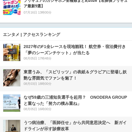
プリキュアのガシャポン全種類まとめ2026【名探偵プリキュ
ア最新9選】
07月16日 13時00分
エンタメ | アクセスランキング
2027年のF1全レースを現地観戦！ 航空券・宿泊費付き
「夢のシーズンチケット」が当たる
08月05日 17時48分
東雲うみ、「スピリッツ」の表紙＆グラビアに登場し妖
艶な雰囲気でファンを魅了！
08月03日 18時00分
なぜ59歳の三浦知良選手を起用？ ONODERA GROUP
と重なった「努力の積み重ね」
08月05日 16時00分
うつ病治療、「医師任せ」から共同意思決定へ 新ガイ
ドラインが示す診療改革