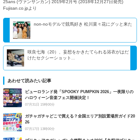
25ans (ヴァンサンカン) 2019年2月号 (2018年12月27日発売)
Fujisan.co.jpより
non-noモデルで競馬好き 松川菜々花にグッと来た
咲良七海（20）、妄想をかきたてられる浴衣がはだ
けたセクシーショット...
あわせて読みたい記事
ピューロランド発「SPOOKY PUMPKIN 2026」一夜限りの
ハロウィーン音楽フェス開催決定！
07月31日 15時00分
ガチャガチャどこで買える？全国エリア別設置場所ガイド20
26
07月17日 13時00分