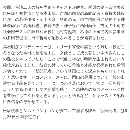
今回、主演二人の脇を固めるキャストが解禁。杉原の妻・奈津美役
に松坂と初共演となる本田翼、吉岡の同僚の新聞記者・倉持大輔役
に注目の若手俳優・岡山天音、杉原の元上司で内閣府に勤務する神
崎俊尚役に高橋和也、神崎の妻・伸子役に西田尚美、吉岡の上司で
社会部デスクの陣野和正役に北村有起哉、杉原の上司で内閣参事官
の多田智也役に田中哲司が配役されることが発表された。
高石明彦プロデューサーは、エリート官僚の妻という難しい役どこ
ろとなった本田の起用理由に「女優として成長著しい本田さんにこ
の難役をやっていただくことで想像し得ない時間が生まれるという
確信がありました。彼女の持っている母性と才能が発揮された瞬間
が切りとれて、『新聞記者』という映画により深みをもたせてくれ
たと思います」とコメント。さらに、岡山の起用について「彼の出
演する作品を見ていて、一つ一つの芝居において、常に一石を投じ
ようとする俳優としての姿勢を感じ、この映画の持つメッセージ性
を豊かにしてくれると思いました」と語るなど、各キャストの配役
に自信をのぞかせている。
松坂桃李とシム・ウンギョンがダブル主演する映画『新聞記者』は6
月28日公開予定です。