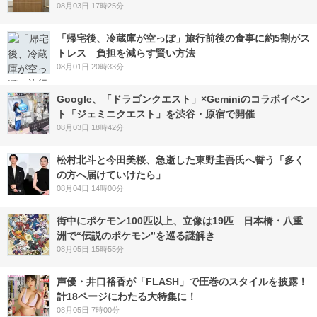
08月03日 17時25分
「帰宅後、冷蔵庫が空っぽ」旅行前後の食事に約5割がス
トレス 負担を減らす賢い方法
08月01日 20時33分
Google、「ドラゴンクエスト」×Geminiのコラボイベン
ト「ジェミニクエスト」を渋谷・原宿で開催
08月03日 18時42分
松村北斗と今田美桜、急逝した東野圭吾氏へ誓う「多く
の方へ届けていけたら」
08月04日 14時00分
街中にポケモン100匹以上、立像は19匹 日本橋・八重
洲で“伝説のポケモン”を巡る謎解き
08月05日 15時55分
声優・井口裕香が「FLASH」で圧巻のスタイルを披露！
計18ページにわたる大特集に！
08月05日 7時00分