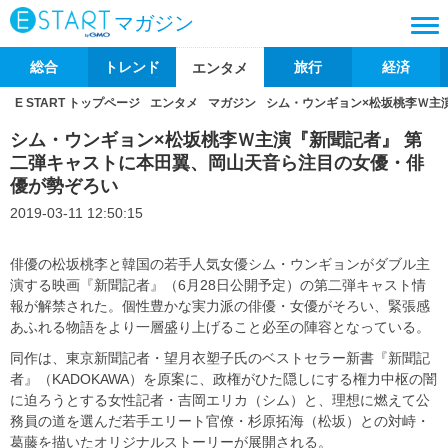
マガジン
総合
トレンド
旅行
経済
エンタメ
E START トップページ
エンタメ
マガジン
シム・ウンギョン×松坂桃李Ｗ主
シム・ウンギョン×松坂桃李Ｗ主演『新聞記者』 第
二弾キャストに本田翼、岡山天音ら注目の女優・俳
優が勢ぞろい
2019-03-11 12:50:15
俳優の松坂桃李と韓国の若手人気女優シム・ウンギョンがダブル主
演する映画『新聞記者』（6月28日公開予定）の第二弾キャスト情
報が解禁された。個性豊かな実力派の俳優・女優がそろい、緊張感
あふれる物語をより一層盛り上げること必至の陣容となっている。
同作は、東京新聞記者・望月衣塑子氏のベストセラー新書『新聞記
者』（KADOKAWA）を原案に、政権がひた隠しにする権力中枢の闇
に迫ろうとする女性記者・吉岡エリカ（シム）と、理想に燃えて公
務員の道を選んだ若手エリート官僚・杉原拓海（松坂）との対峙・
葛藤を描いたオリジナルストーリーが展開される。