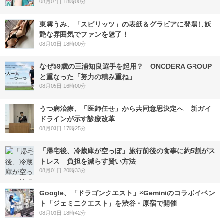
08月07日 18時00分
東雲うみ、「スピリッツ」の表紙＆グラビアに登場し妖
艶な雰囲気でファンを魅了！
08月03日 18時00分
なぜ59歳の三浦知良選手を起用？ ONODERA GROUP
と重なった「努力の積み重ね」
08月05日 16時00分
うつ病治療、「医師任せ」から共同意思決定へ 新ガイ
ドラインが示す診療改革
08月03日 17時25分
「帰宅後、冷蔵庫が空っぽ」旅行前後の食事に約5割がス
トレス 負担を減らす賢い方法
08月01日 20時33分
Google、「ドラゴンクエスト」×Geminiのコラボイベン
ト「ジェミニクエスト」を渋谷・原宿で開催
08月03日 18時42分