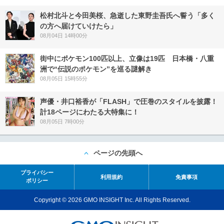
松村北斗と今田美桜、急逝した東野圭吾氏へ誓う「多く
の方へ届けていけたら」
08月04日 14時00分
街中にポケモン100匹以上、立像は19匹 日本橋・八重
洲で“伝説のポケモン”を巡る謎解き
08月05日 15時55分
声優・井口裕香が「FLASH」で圧巻のスタイルを披露！
計18ページにわたる大特集に！
08月05日 7時00分
ページの先頭へ
プライバシー
利用規約
免責事項
ポリシー
Copyright © 2026 GMO INSIGHT Inc. All Rights Reserved.