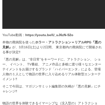
YouTube動画：
https://youtu.be/U_uJ6zN-S2o
本物の廃病院を使った
ホラー・アトラクション＝リアルRPG『悪の
見解』
が、3月16日(土)より2日間、 東京都内の廃病院にて開催され
る事が決定‼
『悪の見解』は、“非日常”をキーワードに、アトラクション、 ショ
ー、 イベント、 TV番組、 アニメ作品と多岐に渡り様々なエンター
テイメントをお届けするブランド「ハイパーエンタ」による、登場
人物の１人として物語の世界に入り込めるリアル体験型エンターテ
イメント‼
そこで今回は、マガジンサミット編集部の矢嶋が『悪の見解』にチ
ャレンジ‼
物語の世界を体験できるイマーシブな（没入型の）アトラクショ