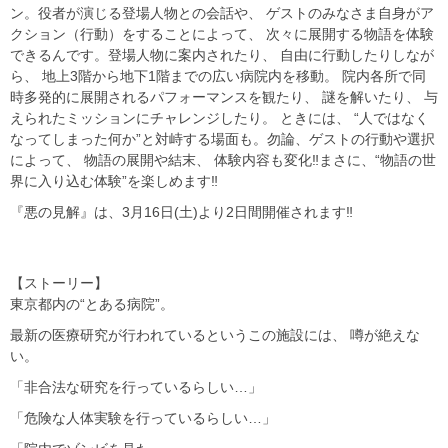
ン。役者が演じる登場人物との会話や、 ゲストのみなさま自身がア
クション（行動）をすることによって、 次々に展開する物語を体験
できるんです。登場人物に案内されたり、 自由に行動したりしなが
ら、 地上3階から地下1階までの広い病院内を移動。 院内各所で同
時多発的に展開されるパフォーマンスを観たり、 謎を解いたり、 与
えられたミッションにチャレンジしたり。 ときには、 “人ではなく
なってしまった何か”と対峙する場面も。勿論、ゲストの行動や選択
によって、 物語の展開や結末、 体験内容も変化‼まさに、“物語の世
界に入り込む体験”を楽しめます‼
『悪の見解』は、3月16日(土)より2日間開催されます‼
【ストーリー】
東京都内の“とある病院”。
最新の医療研究が行われているというこの施設には、 噂が絶えな
い。
「非合法な研究を行っているらしい…」
「危険な人体実験を行っているらしい…」