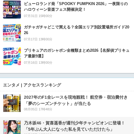
ピューロランド発「SPOOKY PUMPKIN 2026」一夜限りの
ハロウィーン音楽フェス開催決定！
07月31日 15時00分
ガチャガチャどこで買える？全国エリア別設置場所ガイド20
26
07月17日 13時00分
プリキュアのガシャポン全種類まとめ2026【名探偵プリキュ
ア最新9選】
07月16日 13時00分
エンタメ | アクセスランキング
2027年のF1全レースを現地観戦！ 航空券・宿泊費付き
「夢のシーズンチケット」が当たる
08月05日 17時48分
乃木坂46・賀喜遥香が週刊少年チャンピオンに登場！
「5年ぶん大人になった私を見ていただけたら」