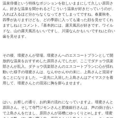
温泉俳優という特殊なポジションを欲しいままにして久しい原田さ
ん。好きな温泉を聞かれると｢こういう温泉が好きだっていうのが、
入れば入るほど分からなくなってきてしまってですね。春夏秋冬、
四季がありますけども、どの季節に入っても違った顔を見せてくれ
ますしね｣とコメント。｢基本的には、露天風呂が好きです。ワイル
ドな。山の露天風呂もいいですし、川湯なんかもいいですね｣と白い
歯を見せます。
その後、壇蜜さんが登場。壇蜜さんへのエスコートプランとして開
放的な温泉をおすすめした原田さんでしたが、ここでダチョウ倶楽
部さんが乱入。ダチョウ倶楽部さんのエスコートプランに心が揺れ
動いた様子の壇蜜さんは、なんやかんやの末に、上島さんと混浴す
ることになりました。一足先に入浴した上島さんはアイマスクを着
用して、壇蜜さんとの混浴に胸を膨らませます。
はい。お察しの通り、お約束の流れになっていますよ。壇蜜さんと
原田さん、そして寺門ジモンさんと肥後銀行さんは、声の掛け合い
で上島さんをだまし、原田さんが浴槽にゆっくりとinします。壇蜜