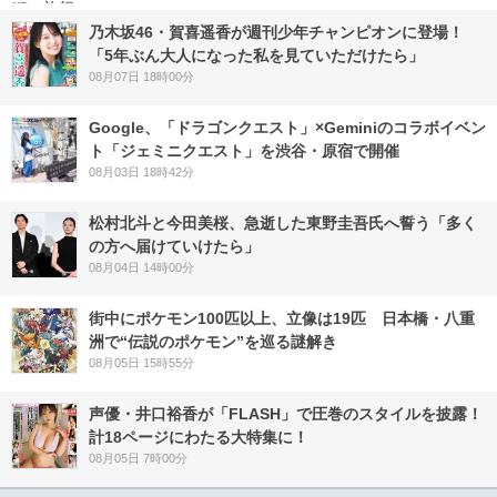
乃木坂46・賀喜遥香が週刊少年チャンピオンに登場！
「5年ぶん大人になった私を見ていただけたら」
08月07日 18時00分
Google、「ドラゴンクエスト」×Geminiのコラボイベン
ト「ジェミニクエスト」を渋谷・原宿で開催
08月03日 18時42分
松村北斗と今田美桜、急逝した東野圭吾氏へ誓う「多く
の方へ届けていけたら」
08月04日 14時00分
街中にポケモン100匹以上、立像は19匹 日本橋・八重
洲で“伝説のポケモン”を巡る謎解き
08月05日 15時55分
声優・井口裕香が「FLASH」で圧巻のスタイルを披露！
計18ページにわたる大特集に！
08月05日 7時00分