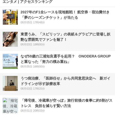
エンタメ | アクセスランキング
2027年のF1全レースを現地観戦！ 航空券・宿泊費付き
「夢のシーズンチケット」が当たる
08月05日 17時48分
東雲うみ、「スピリッツ」の表紙＆グラビアに登場し妖
艶な雰囲気でファンを魅了！
08月03日 18時00分
なぜ59歳の三浦知良選手を起用？ ONODERA GROUP
と重なった「努力の積み重ね」
08月05日 16時00分
うつ病治療、「医師任せ」から共同意思決定へ 新ガイ
ドラインが示す診療改革
08月03日 17時25分
「帰宅後、冷蔵庫が空っぽ」旅行前後の食事に約5割がス
トレス 負担を減らす賢い方法
08月01日 20時33分