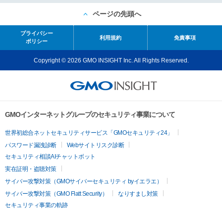
ページの先頭へ
プライバシー
利用規約
免責事項
ポリシー
Copyright © 2026 GMO INSIGHT Inc. All Rights Reserved.
GMOインターネットグループのセキュリティ事業について
世界初総合ネットセキュリティサービス「GMOセキュリティ24」
パスワード漏洩診断
Webサイトリスク診断
セキュリティ相談AIチャットボット
実在証明・盗聴対策
サイバー攻撃対策（GMOサイバーセキュリティ byイエラエ）
サイバー攻撃対策（GMO Flatt Security）
なりすまし対策
セキュリティ事業の軌跡