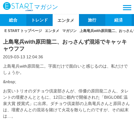
マガジン
総合
トレンド
旅行
経済
エンタメ
E START トップページ
エンタメ
マガジン
上島竜兵with原田龍二、おっさ
上島竜兵with原田龍二、おっさんず混浴でキャッキ
ャウフフ
2019-03-13 12:04:36
上島竜兵with原田龍二。字面だけで面白いと感じるのは、私だけで
しょうか。
&nbsp;
お笑いトリオのダチョウ倶楽部さんが、俳優の原田龍二さん、タレ
ントの壇蜜さんとともに、12日に都内で開催された「BIGLOBE 温
泉大賞 授賞式」に出席。ダチョウ倶楽部の上島竜兵さんと原田さん
は、壇蜜さんとの混浴を賭けて火花を散らしたのですが、その結末
は…。