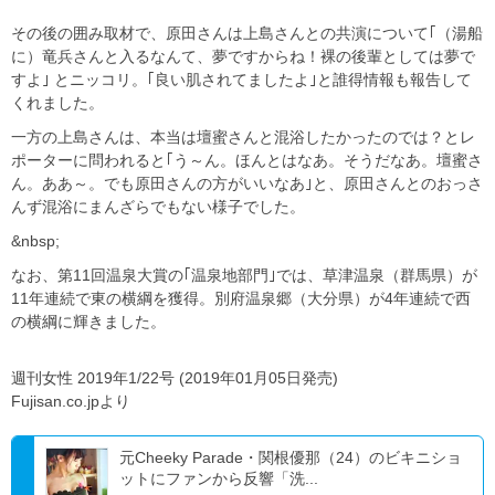
その後の囲み取材で、原田さんは上島さんとの共演について｢（湯船
に）竜兵さんと入るなんて、夢ですからね！裸の後輩としては夢で
すよ｣ とニッコリ。｢良い肌されてましたよ｣と誰得情報も報告して
くれました。
一方の上島さんは、本当は壇蜜さんと混浴したかったのでは？とレ
ポーターに問われると｢う～ん。ほんとはなあ。そうだなあ。壇蜜さ
ん。ああ～。でも原田さんの方がいいなあ｣と、原田さんとのおっさ
んず混浴にまんざらでもない様子でした。
&nbsp;
なお、第11回温泉大賞の｢温泉地部門｣では、草津温泉（群馬県）が
11年連続で東の横綱を獲得。別府温泉郷（大分県）が4年連続で西
の横綱に輝きました。
週刊女性 2019年1/22号 (2019年01月05日発売)
Fujisan.co.jpより
元Cheeky Parade・関根優那（24）のビキニショ
ットにファンから反響「洗...