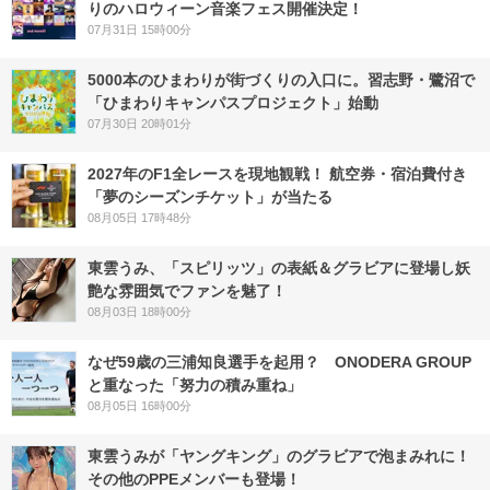
りのハロウィーン音楽フェス開催決定！
07月31日 15時00分
5000本のひまわりが街づくりの入口に。習志野・鷺沼で
「ひまわりキャンパスプロジェクト」始動
07月30日 20時01分
2027年のF1全レースを現地観戦！ 航空券・宿泊費付き
「夢のシーズンチケット」が当たる
08月05日 17時48分
東雲うみ、「スピリッツ」の表紙＆グラビアに登場し妖
艶な雰囲気でファンを魅了！
08月03日 18時00分
なぜ59歳の三浦知良選手を起用？ ONODERA GROUP
と重なった「努力の積み重ね」
08月05日 16時00分
東雲うみが「ヤングキング」のグラビアで泡まみれに！
その他のPPEメンバーも登場！