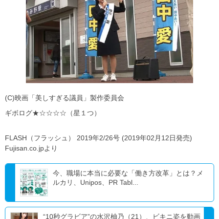
(C)映画「美しすぎる議員」製作委員会
ギボログ★☆☆☆☆（星１つ）
FLASH（フラッシュ） 2019年2/26号 (2019年02月12日発売)
Fujisan.co.jpより
今、職場に本当に必要な「働き方改革」とは？メ
ルカリ、Unipos、PR Tabl...
“10秒グラビア”の水沢柚乃（21）、ビキニ姿を動画