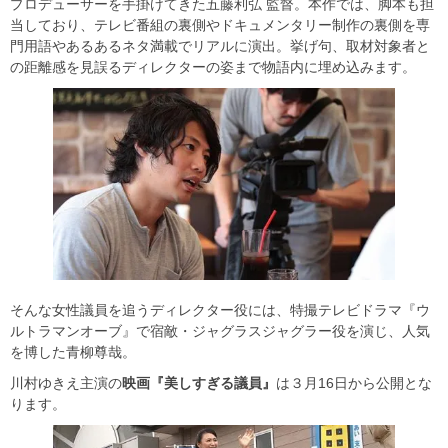
プロデューサーを手掛けてきた五藤利弘 監督。本作では、脚本も担
当しており、テレビ番組の裏側やドキュメンタリー制作の裏側を専
門用語やあるあるネタ満載でリアルに演出。挙げ句、取材対象者と
の距離感を見誤るディレクターの姿まで物語内に埋め込みます。
そんな女性議員を追うディレクター役には、特撮テレビドラマ『ウ
ルトラマンオーブ』で宿敵・ジャグラスジャグラー役を演じ、人気
を博した青柳尊哉。
川村ゆきえ主演の
映画『美しすぎる議員』
は３月16日から公開とな
ります。