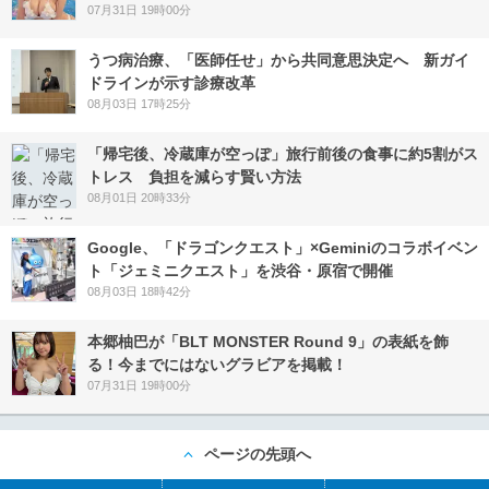
07月31日 19時00分
うつ病治療、「医師任せ」から共同意思決定へ 新ガイ
ドラインが示す診療改革
08月03日 17時25分
「帰宅後、冷蔵庫が空っぽ」旅行前後の食事に約5割がス
トレス 負担を減らす賢い方法
08月01日 20時33分
Google、「ドラゴンクエスト」×Geminiのコラボイベン
ト「ジェミニクエスト」を渋谷・原宿で開催
08月03日 18時42分
本郷柚巴が「BLT MONSTER Round 9」の表紙を飾
る！今までにはないグラビアを掲載！
07月31日 19時00分
ページの先頭へ