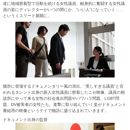
道に地域密着型で活動を続ける女性議員。献身的に奮闘する女性議
員の姿にディレクターがいつの間にか、“いい人”になっていく……
というミスリード展開に。
随所に登場するドキュメンタリー風の演出。“美しすぎる議員”と言
われるタレント出身の新人女性議員に密着したニセ映像。議員の相
談所にやって来る女性の社会進出問題やパワハラ問題、LGBT問
題、DV被害者の女性たち。進撃に取り組んでいく姿がドキュメント
番組用の映像というテイで物語に盛り込まれていきます。
ドキュメント出身の監督