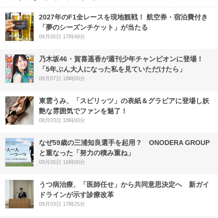
2027年のF1全レースを現地観戦！ 航空券・宿泊費付き
「夢のシーズンチケット」が当たる
08月05日 17時48分
乃木坂46・賀喜遥香が週刊少年チャンピオンに登場！
「5年ぶん大人になった私を見ていただけたら」
08月07日 18時00分
東雲うみ、「スピリッツ」の表紙＆グラビアに登場し妖
艶な雰囲気でファンを魅了！
08月03日 18時00分
なぜ59歳の三浦知良選手を起用？ ONODERA GROUP
と重なった「努力の積み重ね」
08月05日 16時00分
うつ病治療、「医師任せ」から共同意思決定へ 新ガイ
ドラインが示す診療改革
08月03日 17時25分