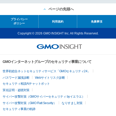
ページの先頭へ
プライバシー
利用規約
免責事項
ポリシー
Copyright © 2026 GMO INSIGHT Inc. All Rights Reserved.
GMOインターネットグループのセキュリティ事業について
世界初総合ネットセキュリティサービス「GMOセキュリティ24」
パスワード漏洩診断
Webサイトリスク診断
セキュリティ相談AIチャットボット
実在証明・盗聴対策
サイバー攻撃対策（GMOサイバーセキュリティ byイエラエ）
サイバー攻撃対策（GMO Flatt Security）
なりすまし対策
セキュリティ事業の軌跡