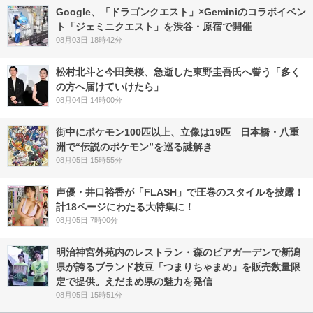
Google、「ドラゴンクエスト」×Geminiのコラボイベン
ト「ジェミニクエスト」を渋谷・原宿で開催
08月03日 18時42分
松村北斗と今田美桜、急逝した東野圭吾氏へ誓う「多く
の方へ届けていけたら」
08月04日 14時00分
街中にポケモン100匹以上、立像は19匹 日本橋・八重
洲で“伝説のポケモン”を巡る謎解き
08月05日 15時55分
声優・井口裕香が「FLASH」で圧巻のスタイルを披露！
計18ページにわたる大特集に！
08月05日 7時00分
明治神宮外苑内のレストラン・森のビアガーデンで新潟
県が誇るブランド枝豆「つまりちゃまめ」を販売数量限
定で提供。えだまめ県の魅力を発信
08月05日 15時51分