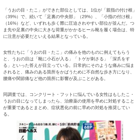
「うおの目・たこ」ができた部位としては、1位が「親指の付け根」
（39%）で、続いて「足裏の中央部」（29%）、「小指の付け根」
（16%）など、いずれも歩く際に圧迫されやすい部位が並んだ。つ
ま先や足裏の中央に大きな荷重がかかるヒール靴を履く場合は、特
に注意が必要だといえる結果となっている。
女性たちに「うおの目・たこ」の痛みを他のものに例えてもらう
と、うおの目は「靴に小石が入る」「トゲが刺さる」「深爪をす
る」といった答えが目立っている。日常的にそのような痛みに悩ま
されると、痛みのある箇所をかばうために不自然な歩き方になり、
腰痛や関節痛など他の箇所に影響が及ぶことがある。
同調査では、コンクリート・フットに悩んでいる女性はもしたこ・
うおの目になってしまったら、治療薬の使用を早めに対処すること
が重要であるとまとめ、症状悪化の前に早めの対処を推奨してい
る。