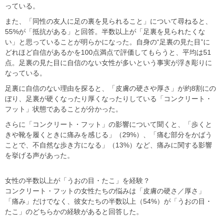
っている。
また、「同性の友人に足の裏を見られること」について尋ねると、
55%が「抵抗がある」と回答。半数以上が「足裏を見られたくな
い」と思っていることが明らかになった。自身の“足裏の見た目”に
どれほど自信があるかを100点満点で評価してもらうと、平均は51
点。足裏の見た目に自信のない女性が多いという事実が浮き彫りに
なっている。
足裏に自信のない理由を探ると、「皮膚の硬さや厚さ」が約8割にの
ぼり、足裏が硬くなったり厚くなったりしている「コンクリート・
フット」状態であることが分かった。
さらに「コンクリート・フット」の影響について聞くと、「歩くと
きや靴を履くときに痛みを感じる」（29%）、「痛む部分をかばう
ことで、不自然な歩き方になる」（13%）など、痛みに関する影響
を挙げる声があった。
女性の半数以上が「うおの目・たこ」を経験？
コンクリート・フットの女性たちの悩みは「皮膚の硬さ／厚さ」
「痛み」だけでなく、彼女たちの半数以上（54%）が「うおの目・
たこ」のどちらかの経験があると回答した。