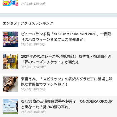
07月16日 13時00分
エンタメ | アクセスランキング
ピューロランド発「SPOOKY PUMPKIN 2026」一夜限
りのハロウィーン音楽フェス開催決定！
07月31日 15時00分
2027年のF1全レースを現地観戦！ 航空券・宿泊費付き
「夢のシーズンチケット」が当たる
08月05日 17時48分
東雲うみ、「スピリッツ」の表紙＆グラビアに登場し妖
艶な雰囲気でファンを魅了！
08月03日 18時00分
なぜ59歳の三浦知良選手を起用？ ONODERA GROUP
と重なった「努力の積み重ね」
08月05日 16時00分