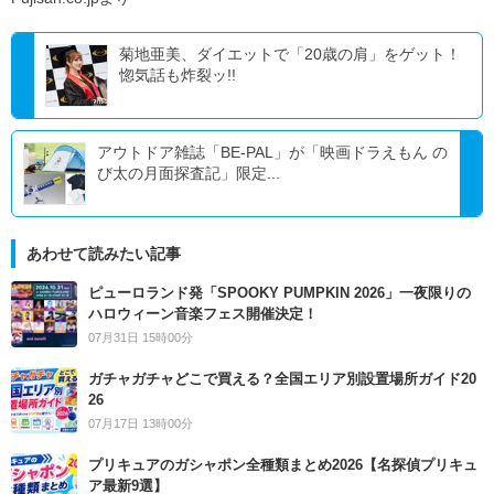
菊地亜美、ダイエットで「20歳の肩」をゲット！
惚気話も炸裂ッ!!
アウトドア雑誌「BE-PAL」が「映画ドラえもん の
び太の月面探査記」限定...
あわせて読みたい記事
ピューロランド発「SPOOKY PUMPKIN 2026」一夜限りの
ハロウィーン音楽フェス開催決定！
07月31日 15時00分
ガチャガチャどこで買える？全国エリア別設置場所ガイド20
26
07月17日 13時00分
プリキュアのガシャポン全種類まとめ2026【名探偵プリキュ
ア最新9選】