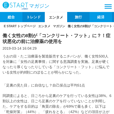
マガジン
総合
トレンド
旅行
経済
エンタメ
E START トップページ
エンタメ
マガジン
働く女性の8割が「コンクリート
働く女性の8割が「コンクリート・フット」に？！症
状悪化の前に治療薬の使用を
2019-03-14 16:04:29
うおの目・たこ治療薬を製造販売するニチバンが、働く女性500人
を対象に「女性の足裏事情」に関する意識調査を実施。足裏が硬く
なったり厚くなったりしている「コンクリート・フット」に悩んで
いる女性が約8割にのぼることが明らかになった。
「足裏の見た目」に自信なし？自己採点は平均51点
同調査によると、日ごろから足裏のケアを行っている女性は38%。6
割以上の女性は、日ごろ足裏のケアを行っていないことが判明し
た。ケアをする目的は「角質の除去」が69%で最も多く、以下は
「乾燥対策」（44%）、「疲れをとる」（42%）などの項目が上が