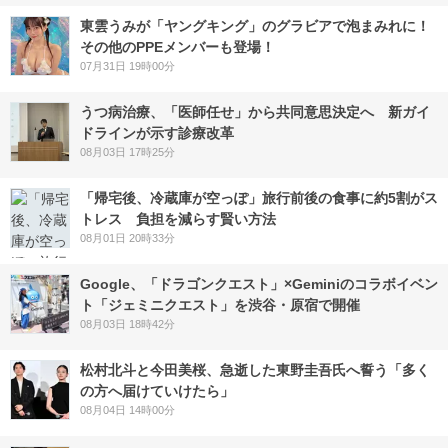
東雲うみが「ヤングキング」のグラビアで泡まみれに！
その他のPPEメンバーも登場！
07月31日 19時00分
うつ病治療、「医師任せ」から共同意思決定へ 新ガイ
ドラインが示す診療改革
08月03日 17時25分
「帰宅後、冷蔵庫が空っぽ」旅行前後の食事に約5割がス
トレス 負担を減らす賢い方法
08月01日 20時33分
Google、「ドラゴンクエスト」×Geminiのコラボイベン
ト「ジェミニクエスト」を渋谷・原宿で開催
08月03日 18時42分
松村北斗と今田美桜、急逝した東野圭吾氏へ誓う「多く
の方へ届けていけたら」
08月04日 14時00分