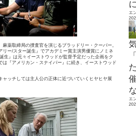
エ
202
、麻薬取締局の捜査官を演じるブラッドリー・クーパー。
アリー/スター誕生』でアカデミー賞主演男優賞にノミネ
ー誕生』は元々イーストウッドが監督予定だった企画をク
では『アメリカン・スナイパー』に続き、イーストウッド
キャッチしては主人公の正体に近づいていくヒヤヒヤ展
。
エ
202