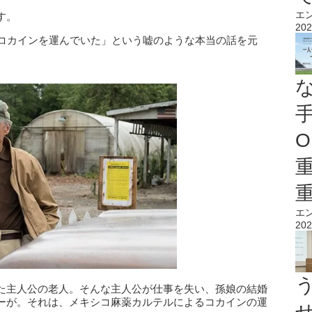
エ
す。
202
のコカインを運んでいた」という嘘のような本当の話を元
O
エ
202
た主人公の老人。そんな主人公が仕事を失い、孫娘の結婚
ーが。それは、メキシコ麻薬カルテルによるコカインの運