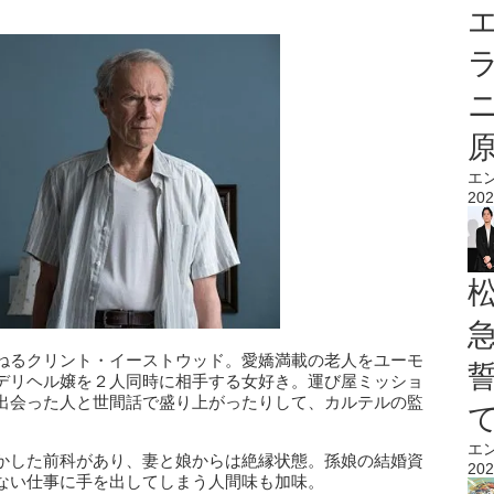
エ
エ
202
ねるクリント・イーストウッド。愛嬌満載の老人をユーモ
デリヘル嬢を２人同時に相手する女好き。運び屋ミッショ
出会った人と世間話で盛り上がったりして、カルテルの監
エ
かした前科があり、妻と娘からは絶縁状態。孫娘の結婚資
202
ない仕事に手を出してしまう人間味も加味。