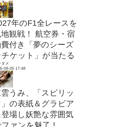
027年のF1全レースを
現地観戦！ 航空券・宿
泊費付き「夢のシーズ
ンチケット」が当たる
ンタメ
6-08-05 17:48
東雲うみ、「スピリッ
ツ」の表紙＆グラビア
に登場し妖艶な雰囲気
でファンを魅了！