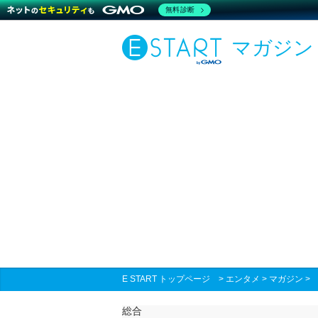
無料診断
マガジン
E START トップページ
>
エンタメ
>
マガジン
総合