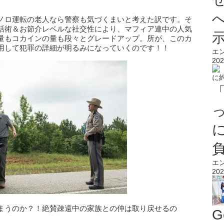
ノロ運転の老人なら警察も気づくまいと考えた訳です。そ
話術＆お節介レベルな社交性により、マフィア連中の人気
量もコカインの量も段々とグレードアップ。所が、このカ
用して犯罪の詳細が明るみになっていくのです！！
エ
202
エ
202
まうのか？！絶賛疎遠中の家族との仲は取り戻せるの
G