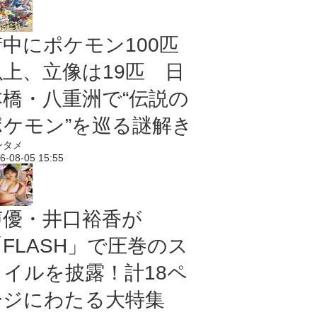
街中にポケモン100匹
以上、立像は19匹 日
本橋・八重洲で“伝説の
ポケモン”を巡る謎解き
ンタメ
6-08-05 15:55
声優・井口裕香が
「FLASH」で圧巻のス
タイルを披露！計18ペ
ージにわたる大特集