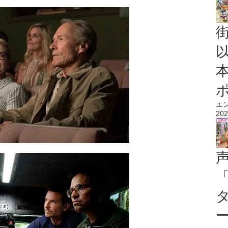
エ
202