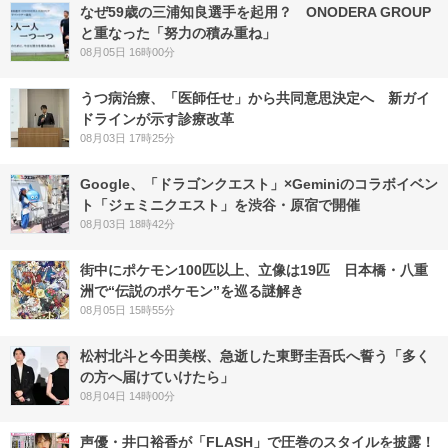
なぜ59歳の三浦知良選手を起用？ ONODERA GROUP
と重なった「努力の積み重ね」
08月05日 16時00分
うつ病治療、「医師任せ」から共同意思決定へ 新ガイ
ドラインが示す診療改革
08月03日 17時25分
Google、「ドラゴンクエスト」×Geminiのコラボイベン
ト「ジェミニクエスト」を渋谷・原宿で開催
08月03日 18時42分
街中にポケモン100匹以上、立像は19匹 日本橋・八重
洲で“伝説のポケモン”を巡る謎解き
08月05日 15時55分
松村北斗と今田美桜、急逝した東野圭吾氏へ誓う「多く
の方へ届けていけたら」
08月04日 14時00分
声優・井口裕香が「FLASH」で圧巻のスタイルを披露！