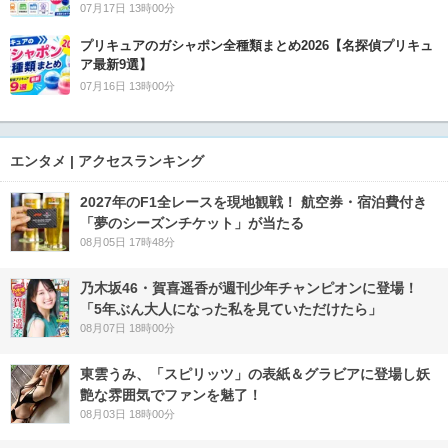
07月17日 13時00分
プリキュアのガシャポン全種類まとめ2026【名探偵プリキュ
ア最新9選】
07月16日 13時00分
エンタメ | アクセスランキング
2027年のF1全レースを現地観戦！ 航空券・宿泊費付き
「夢のシーズンチケット」が当たる
08月05日 17時48分
乃木坂46・賀喜遥香が週刊少年チャンピオンに登場！
「5年ぶん大人になった私を見ていただけたら」
08月07日 18時00分
東雲うみ、「スピリッツ」の表紙＆グラビアに登場し妖
艶な雰囲気でファンを魅了！
08月03日 18時00分