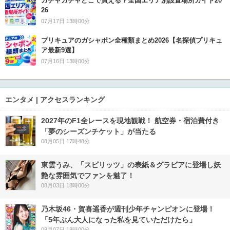
ガチャガチャどこで買える？全国エリア別設置場所ガイド20
26
07月17日 13時00分
プリキュアのガシャポン全種類まとめ2026【名探偵プリキュ
ア最新9選】
07月16日 13時00分
エンタメ | アクセスランキング
2027年のF1全レースを現地観戦！ 航空券・宿泊費付き
「夢のシーズンチケット」が当たる
08月05日 17時48分
東雲うみ、「スピリッツ」の表紙＆グラビアに登場し妖
艶な雰囲気でファンを魅了！
08月03日 18時00分
乃木坂46・賀喜遥香が週刊少年チャンピオンに登場！
「5年ぶん大人になった私を見ていただけたら」
08月07日 18時00分