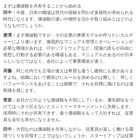
まずは価値観を共有することから始める
田中：
今後、日本の職場は世代や国籍を問わず多様性が求められる
時代になります。価値観の違いや個性を活かす取り組みとはどのよ
うなものでしょうか。
唐澤：
まず価値観ですが、その企業の事業モデルや作りたいカルチ
ャーにより違います。徹底的なマニュアル管理とオペレーションが
必要な職場があれば、ITやソフトウェアなど、現場の誰もが自由に
発想し行動する必要のある職場もある。マニュアルがあるのが日本
らしいなどではなく、会社によって事業構造が違う。
斉藤
：同じ社内でも立場が違えば希望も違うし建前にも差がありま
すよね。組織において横並びにルールを決めるのは難しく、等しく
パフォーマンスをあげることは困難で、それを目標に掲げるのは違
和感を感じます。
菅原：
会社がどのような価値観を大切にしているか、優先順位をつ
けてはっきり伝えないとエントリーマネージメントに失敗します。
採用時にそれが共有できず、違う価値観をもって入社すれば、従業
員も会社も幸せになりません。
田中
：大切なのは価値観を共有しながら、従業員が楽しく働ける環
境づくりを目指すことではないでしょうか。スタートアップは従業