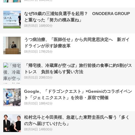
なぜ59歳の三浦知良選手を起用？ ONODERA GROUP
と重なった「努力の積み重ね」
08月05日 16時00分
うつ病治療、「医師任せ」から共同意思決定へ 新ガイ
ドラインが示す診療改革
08月03日 17時25分
「帰宅後、冷蔵庫が空っぽ」旅行前後の食事に約5割がス
トレス 負担を減らす賢い方法
08月01日 20時33分
Google、「ドラゴンクエスト」×Geminiのコラボイベン
ト「ジェミニクエスト」を渋谷・原宿で開催
08月03日 18時42分
松村北斗と今田美桜、急逝した東野圭吾氏へ誓う「多く
の方へ届けていけたら」
08月04日 14時00分