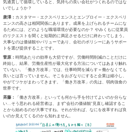
気通貫して循環していると、気持ちの良い会社がつくれるのではな
いでしょうか？
唐澤：
カスタマー・エクスペリエンスとエンプロイー・エクスペリ
エンスの高さは相関関係にあります。成果を上げられるチームにな
るためには、どのような職場環境が必要なのか？ やみくもに従業員
のリクエストを聞くと短期的に満足させるだけに終わってしまう。
大事なのは価値観やバリューであり、会社のポリシーにあうサポー
トを選び提供することです。
菅原：
時間あたりの効率も大切ですが、労働時間削減のことだけに
終始し、結果、労働生産性が最大化する方法についてはあまり触れ
ていない。「働き方改革」では、仕事時間を減らす＝働かなくても
良いとは言っていません。そこをおざなりにすると企業は縮小し、
やがてツケがまわってきます。「働き方改革」の先は、弱肉強食の
世界です。
斉藤：
「働き方改革」といっても何から手を付けてよいのか分らな
い…そう思われる経営者は、まず“会社の価値観”見直し確認するこ
とから始めるのが大事ですね。それが分れば、なにを改革すれば良
いのか見えてくるのかも知れません。