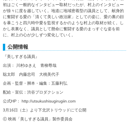
初はごく一般的なインタビュー取材だったが、村上のインタビュー
が徐々に度を越していく。地道に地域密着型の議員として、献身的
に奮闘する愛の「清くて美しい政治家」としての姿に、愛の裏の顔
を暴こうと四六時中愛を監視するかのような村上の取材が続く。し
かし表裏なく、議員として懸命に奮闘する愛のまっすぐな姿を前
に、村上の心が少しずつ変化していく。
公開情報
『美しすぎる議員』
出演： 川村ゆきえ 青柳尊哉
聡太郎 内藤忠司 大桃美代子
企画・監督・脚本・編集：五藤利弘
配給・宣伝：渋谷プロダクション
公式HP： http://utsukushisugirugiin.com
3月16日（土）より下北沢トリウッドにて公開
Ⓒ 映画「美しすぎる議員」製作委員会