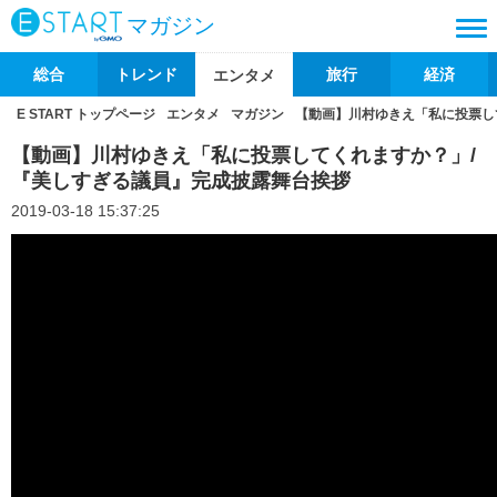
マガジン
総合
トレンド
旅行
経済
エンタメ
E START トップページ
エンタメ
マガジン
【動画】川村ゆきえ「私に投票し
【動画】川村ゆきえ「私に投票してくれますか？」/
『美しすぎる議員』完成披露舞台挨拶
2019-03-18 15:37:25