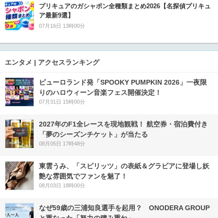
プリキュアのガシャポン全種類まとめ2026【名探偵プリキュ
ア最新9選】
07月16日 13時00分
エンタメ | アクセスランキング
ピューロランド発「SPOOKY PUMPKIN 2026」一夜限
りのハロウィーン音楽フェス開催決定！
07月31日 15時00分
2027年のF1全レースを現地観戦！ 航空券・宿泊費付き
「夢のシーズンチケット」が当たる
08月05日 17時48分
東雲うみ、「スピリッツ」の表紙＆グラビアに登場し妖
艶な雰囲気でファンを魅了！
08月03日 18時00分
なぜ59歳の三浦知良選手を起用？ ONODERA GROUP