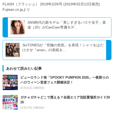
FLASH（フラッシュ） 2019年2/26号 (2019年02月12日発売)
Fujisan.co.jpより
SNS時代の新モデル「美しすぎるバスケ女子」菜
波（20）がCanCam専属モデ...
SixTONESが「究極の色気」を表現！シャツをはだ
けさせ『anan』の表紙＆...
あわせて読みたい記事
ピューロランド発「SPOOKY PUMPKIN 2026」一夜限りの
ハロウィーン音楽フェス開催決定！
07月31日 15時00分
ガチャガチャどこで買える？全国エリア別設置場所ガイド20
26
07月17日 13時00分