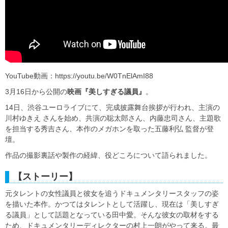
YouTube動画：https://youtu.be/W0TnElAmI88
3月16日から公開の
映画『美しすぎる議員』
。
14日、渋谷ユーロライブにて、完成披露舞台挨拶が行われ、主演の
川村ゆきえ さんを始め、共演の聡太郎さん、内藤忠司さん、主題歌
を担当する秀吉さん、本作のメガホンを取った五藤利弘 監督が登
壇。
作品の撮影裏話や製作の経緯、役どころについて語られました。
【ストーリー】
元タレントの女性議員と彼女を追うドキュメンタリースタッフの姿
を描いた本作。かつてはタレントとして活躍し、現在は「美しすぎ
る議員」として話題となっている田中愛。そんな彼女の取材をする
ため、ドキュメンタリーディレクターの村上一朗がやって来る。最