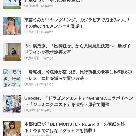
と重なった「努力の積み重ね」
08月05日 16時00分
東雲うみが「ヤングキング」のグラビアで泡まみれに！
その他のPPEメンバーも登場！
07月31日 19時00分
うつ病治療、「医師任せ」から共同意思決定へ 新ガイ
ドラインが示す診療改革
08月03日 17時25分
「帰宅後、冷蔵庫が空っぽ」旅行前後の食事に約5割がス
トレス 負担を減らす賢い方法
08月01日 20時33分
Google、「ドラゴンクエスト」×Geminiのコラボイベン
ト「ジェミニクエスト」を渋谷・原宿で開催
08月03日 18時42分
本郷柚巴が「BLT MONSTER Round 9」の表紙を飾
る！今までにはないグラビアを掲載！