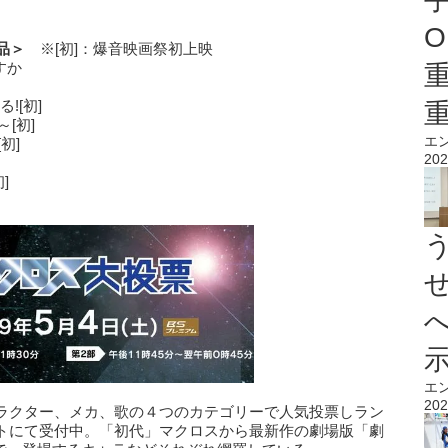
O
作品＞
※[初]：爆音映画祭初上映
すか
![初]
[初]
エ
初]
202
]
エ
202
ラクター、メカ、歌の４つのカテゴリーで人気投票しラン
トにて受付中。「初代」マクロスから最新作の劇場版「劇