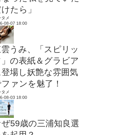
だけたら」
ンタメ
6-08-07 18:00
東雲うみ、「スピリッ
ツ」の表紙＆グラビア
に登場し妖艶な雰囲気
でファンを魅了！
ンタメ
6-08-03 18:00
なぜ59歳の三浦知良選
手を起用？