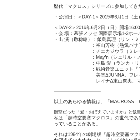
歴代「マクロス」シリーズに参加してき
・公演日：＜DAY-1＞2019年6月1日（土）
＜DAY-2＞2019年6月2日（日）開場16:00
・会 場：幕張メッセ 国際展示場1-3ホー
・出 演（敬称略）：飯島真理（リン・ミ
：福山芳樹（熱気バサラ
：チエカジウラ（ミレーヌ・
：May’n（シェリル・ノ
：中島 愛（ランカ・リ
：戦術音楽ユニット『ワル
美雲ΔJUNNA、フレイアΔ鈴
レイナΔ東山奈央、マキナ
――――――――――
以上のあらゆる情報は、「MACROSS P
衝撃だった「愛・おぼえていますか」と飯
私は「超時空要塞マクロス」の世代であ
っていることがある。
それは1984年の劇場版『超時空要塞マ