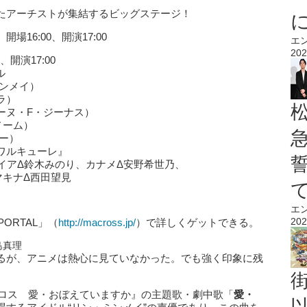
たアーチストが集結するビッグステージ！
開場16:00、開演17:00
エ
202
、開演17:00
ル
ンメイ）
）
F・ジーナス）
ーム）
ー）
キューレ』
木みのり、カナメΔ安野希世乃、
Δ西田望見
エ
202
ORTAL」（
http://macross.jp/
）で詳しくゲットできる。
島真理
るが、アニメは熱心に見ていなかった。でも強く印象に残
クロス 愛・おぼえていますか』の主題歌・劇中歌「
愛・