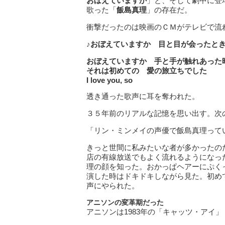
おぼえていますか
」と、そして劇中に登
歌った「
飯島真理
」の存在だ。
衝撃だったのは映画のＣＭがテレビで流
♪おぼえていますか 目と目が会ったと
おぼえていますか 手と手が触れあった
それは初めての 愛の旅立ちでした
I love you, so
透き通った歌声に耳を奪われた。
３５年前のリアルな記憶を思い出す。次
「リン・ミンメイの声優で飯島真理って
きっと世間に私みたいな者が多かったの
店の有線放送でもよく流れるようになっ
理の顔を知った。おかっぱヘアーにぷく
演した時はドキドキしながら見た。初め
声にやられた。
アニソンの変革期だった
アニソンは1983年の「キャッツ・アイ