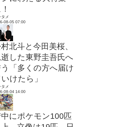
に！
ンタメ
6-08-05 07:00
松村北斗と今田美桜、
急逝した東野圭吾氏へ
誓う「多くの方へ届け
ていけたら」
ンタメ
6-08-04 14:00
街中にポケモン100匹
以上、立像は19匹 日