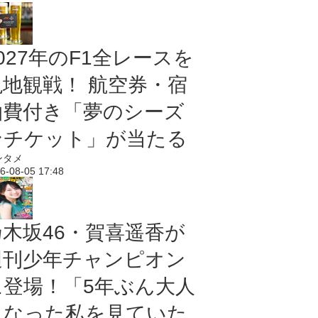
027年のF1全レースを
現地観戦！ 航空券・宿
泊費付き「夢のシーズ
ンチケット」が当たる
ンタメ
6-08-05 17:48
乃木坂46・賀喜遥香が
週刊少年チャンピオン
に登場！「5年ぶん大人
になった私を見ていた