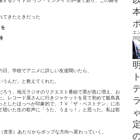
場するアイドル“リン・ミンメイ”の声優であり、この曲を
れてきたときだった
きを
エ
202
時
の日、学校でアニメに詳しい友達聞いたら、
いうんだ」と教えてくれた。
だろう、地元ラジオのリクエスト番組で票が急に増え、お
た。レコード屋さんに行きジャケットを見て初めて飯島真
っとしたほっぺが印象的で、ＴＶ「ザ・ベストテン」に出
て聴いた生の歌声に「うた、うまっ！」と思った。私は歌
」（杏里）あたりからポップな方向へ変わっていく。