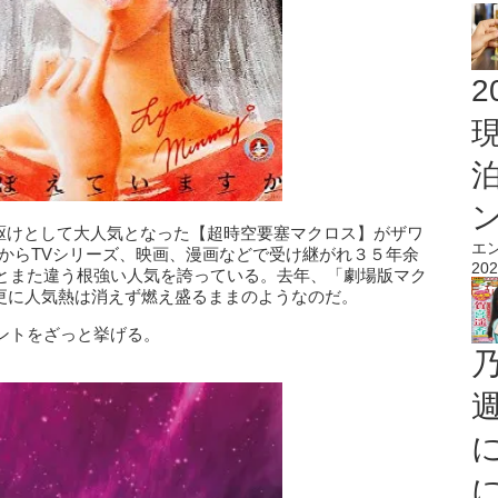
2
の先駆けとして大人気となった【超時空要塞マクロス】がザワ
エ
トからTVシリーズ、映画、漫画などで受け継がれ３５年余
202
とまた違う根強い人気を誇っている。去年、「劇場版マク
、更に人気熱は消えず燃え盛るままのようなのだ。
ントをざっと挙げる。