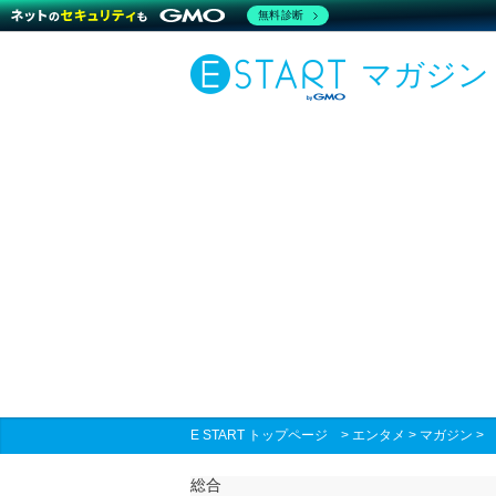
無料診断
マガジン
E START トップページ
>
エンタメ
>
マガジン
総合