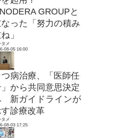
NODERA GROUPと
重なった「努力の積み
重ね」
ンタメ
6-08-05 16:00
うつ病治療、「医師任
せ」から共同意思決定
へ 新ガイドラインが
示す診療改革
ンタメ
6-08-03 17:25