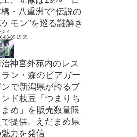
本橋・八重洲で“伝説の
ポケモン”を巡る謎解き
ンタメ
6-08-05 15:55
明治神宮外苑内のレス
トラン・森のビアガー
デンで新潟県が誇るブ
ランド枝豆「つまりち
ゃまめ」を販売数量限
定で提供。えだまめ県
の魅力を発信