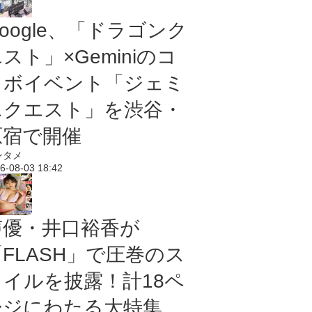
oogle、「ドラゴンク
スト」×Geminiのコ
ラボイベント「ジェミ
ニクエスト」を渋谷・
原宿で開催
ンタメ
6-08-03 18:42
声優・井口裕香が
「FLASH」で圧巻のス
タイルを披露！計18ペ
ージにわたる大特集