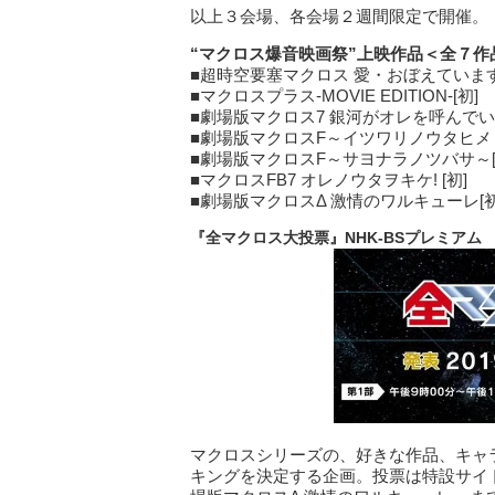
以上３会場、各会場２週間限定で開催。
“
マクロス爆音映画祭”上映作品＜全７
■超時空要塞マクロス 愛・おぼえていま
■マクロスプラス-MOVIE EDITION-[初]
■劇場版マクロス7 銀河がオレを呼んでいる
■劇場版マクロスF～イツワリノウタヒメ～
■劇場版マクロスF～サヨナラノツバサ～[
■マクロスFB7 オレノウタヲキケ! [初]
■劇場版マクロスΔ 激情のワルキューレ[初
『全マクロス大投票』NHK-BSプレミアム
マクロスシリーズの、好きな作品、キャ
キングを決定する企画。投票は特設サイ