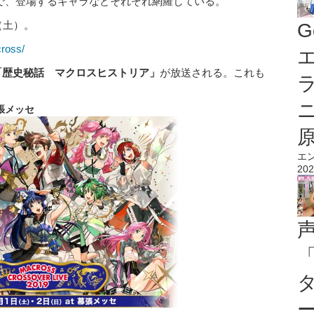
まで、登場するキャラなどそれぞれ網羅している。
（土）。
G
cross/
エ
「歴史秘話 マクロスヒストリア」
が放送される。これも
張メッセ
エ
202