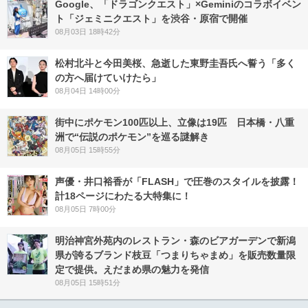
Google、「ドラゴンクエスト」×Geminiのコラボイベン
ト「ジェミニクエスト」を渋谷・原宿で開催
08月03日 18時42分
松村北斗と今田美桜、急逝した東野圭吾氏へ誓う「多く
の方へ届けていけたら」
08月04日 14時00分
街中にポケモン100匹以上、立像は19匹 日本橋・八重
洲で“伝説のポケモン”を巡る謎解き
08月05日 15時55分
声優・井口裕香が「FLASH」で圧巻のスタイルを披露！
計18ページにわたる大特集に！
08月05日 7時00分
明治神宮外苑内のレストラン・森のビアガーデンで新潟
県が誇るブランド枝豆「つまりちゃまめ」を販売数量限
定で提供。えだまめ県の魅力を発信
08月05日 15時51分