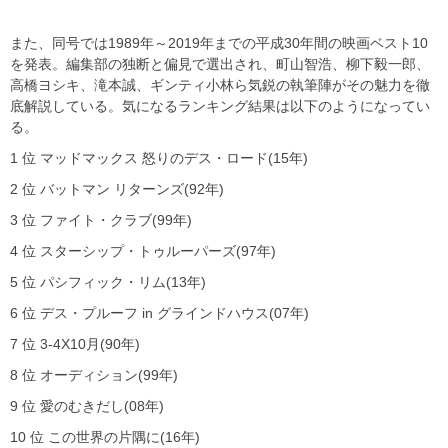
また、同号では1989年～2019年までの平成30年間の映画ベスト10
を発表。編集部の独断と偏見で選出され、町山智浩、柳下毅一郎、
高橋ヨシキ、滝本誠、ギンティ小林ら気鋭の執筆陣がその魅力を徹
底解説している。気になるランキング結果は以下のようになってい
る。
1 位 マッドマックス 怒りのデス・ロード(15年)
2 位 バットマン リターンズ(92年)
3 位 ファイト・クラブ(99年)
4 位 スターシップ・トゥルーパーズ(97年)
5 位 パシフィック・リム(13年)
6 位 デス・プルーフ in グラインドハウス(07年)
7 位 3-4X10月(90年)
8 位 オーディション(99年)
9 位 愛のむきだし(08年)
10 位 この世界の片隅に(16年)