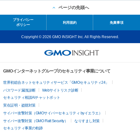
ページの先頭へ
プライバシー
利用規約
免責事項
ポリシー
Copyright © 2026 GMO INSIGHT Inc. All Rights Reserved.
GMOインターネットグループのセキュリティ事業について
世界初総合ネットセキュリティサービス「GMOセキュリティ24」
パスワード漏洩診断
Webサイトリスク診断
セキュリティ相談AIチャットボット
実在証明・盗聴対策
サイバー攻撃対策（GMOサイバーセキュリティ byイエラエ）
サイバー攻撃対策（GMO Flatt Security）
なりすまし対策
セキュリティ事業の軌跡