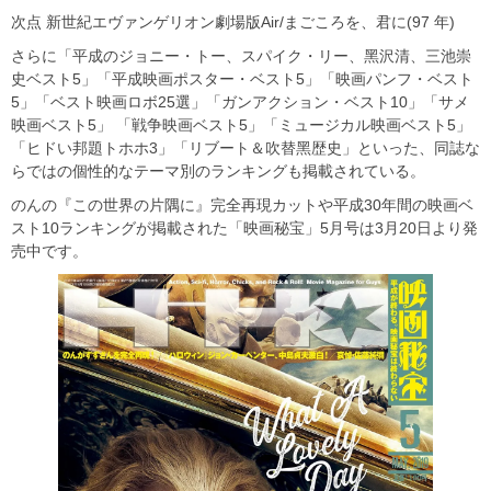
次点 新世紀エヴァンゲリオン劇場版Air/まごころを、君に(97 年)
さらに「平成のジョニー・トー、スパイク・リー、黑沢清、三池崇
史ベスト5」「平成映画ポスター・ベスト5」「映画パンフ・ベスト
5」「ベスト映画ロボ25選」「ガンアクション・ベスト10」「サメ
映画ベスト5」 「戦争映画ベスト5」「ミュージカル映画ベスト5」
「ヒドい邦題トホホ3」「リブート＆吹替黑歴史」といった、同誌な
らではの個性的なテーマ別のランキングも掲載されている。
のんの『この世界の片隅に』完全再現カットや平成30年間の映画ベ
スト10ランキングが掲載された「映画秘宝」5月号は3月20日より発
売中です。