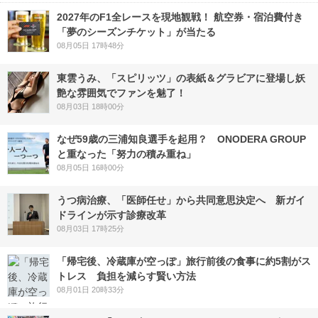
2027年のF1全レースを現地観戦！ 航空券・宿泊費付き
「夢のシーズンチケット」が当たる
08月05日 17時48分
東雲うみ、「スピリッツ」の表紙＆グラビアに登場し妖
艶な雰囲気でファンを魅了！
08月03日 18時00分
なぜ59歳の三浦知良選手を起用？ ONODERA GROUP
と重なった「努力の積み重ね」
08月05日 16時00分
うつ病治療、「医師任せ」から共同意思決定へ 新ガイ
ドラインが示す診療改革
08月03日 17時25分
「帰宅後、冷蔵庫が空っぽ」旅行前後の食事に約5割がス
トレス 負担を減らす賢い方法
08月01日 20時33分