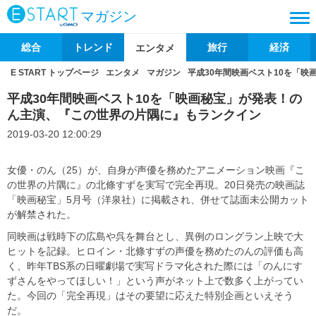
マガジン
総合
トレンド
旅行
経済
エンタメ
E START トップページ
エンタメ
マガジン
平成30年間映画ベスト10を「
平成30年間映画ベスト10を「映画秘宝」が発表！の
ん主演、『この世界の片隅に』もランクイン
2019-03-20 12:00:29
女優・のん（25）が、自身が声優を務めたアニメーション映画『こ
の世界の片隅に』の北條すずを実写で完全再現。20日発売の映画誌
「映画秘宝」5月号（洋泉社）に掲載され、併せて誌面未公開カット
が解禁された。
同映画は戦時下の広島や呉を舞台とし、異例のロングラン上映で大
ヒットを記録。ヒロイン・北條すずの声優を務めたのんの評価も高
く、昨年TBS系の日曜劇場で実写ドラマ化された際には「のんにす
ずさんをやってほしい！」という声がネット上で数多く上がってい
た。今回の「完全再現」はその要望に応えた特別企画といえそう
だ。