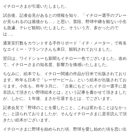
イチローさまが引退いたしました。
試合後、記者会見があるとの情報を知り、「イチロー選手のプレー
が見られるのは最後かも…」と思い、普段、野球中継を観ない小生
も急遽、テレビ観戦いたしました。そういう方、多かったので
は…。
通算安打数をカウントする手作りボード「イチ・メーター」で有名
なエイミー・フランツさんも来日、観戦されておりました。
翌日は、ワイドショーも新聞もイチロー一色でございました。改め
て、イチローさまの知名度、影響力を痛感いたしました。
ちなみに、絵本でも、イチロー関連の作品が日米で出版されており
ます。昨年も日本で「レーザービーム」という絵本が出版されてお
ります。小生も、昨年３月に、「古巣にもどったイチロー選手に是
非読んで頂きたい野球絵本とは」という記事を書かせて頂きました
が、しかに、１年後、まさか引退するとは…でございます。
記者会見で「野球のことを愛したこと。これは変わることはなかっ
た」と語られておりましたが、そんなイチローさまに是非読んで頂
きたい絵本がございます。
イチローさまに野球を始められた頃、野球を愛し始めた頃を思い出