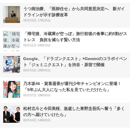
うつ病治療、「医師任せ」から共同意思決定へ 新ガイ
ドラインが示す診療改革
08月03日 17時25分
「帰宅後、冷蔵庫が空っぽ」旅行前後の食事に約5割がス
トレス 負担を減らす賢い方法
08月01日 20時33分
Google、「ドラゴンクエスト」×Geminiのコラボイベン
ト「ジェミニクエスト」を渋谷・原宿で開催
08月03日 18時42分
乃木坂46・賀喜遥香が週刊少年チャンピオンに登場！
「5年ぶん大人になった私を見ていただけたら」
08月07日 18時00分
松村北斗と今田美桜、急逝した東野圭吾氏へ誓う「多く
の方へ届けていけたら」
08月04日 14時00分