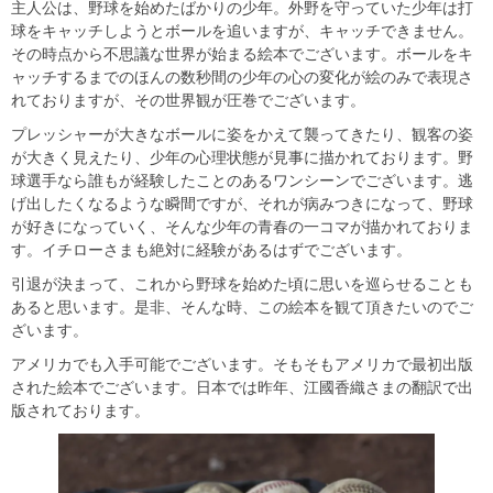
主人公は、野球を始めたばかりの少年。外野を守っていた少年は打
球をキャッチしようとボールを追いますが、キャッチできません。
その時点から不思議な世界が始まる絵本でございます。ボールをキ
ャッチするまでのほんの数秒間の少年の心の変化が絵のみで表現さ
れておりますが、その世界観が圧巻でございます。
プレッシャーが大きなボールに姿をかえて襲ってきたり、観客の姿
が大きく見えたり、少年の心理状態が見事に描かれております。野
球選手なら誰もが経験したことのあるワンシーンでございます。逃
げ出したくなるような瞬間ですが、それが病みつきになって、野球
が好きになっていく、そんな少年の青春の一コマが描かれておりま
す。イチローさまも絶対に経験があるはずでございます。
引退が決まって、これから野球を始めた頃に思いを巡らせることも
あると思います。是非、そんな時、この絵本を観て頂きたいのでご
ざいます。
アメリカでも入手可能でございます。そもそもアメリカで最初出版
された絵本でございます。日本では昨年、江國香織さまの翻訳で出
版されております。