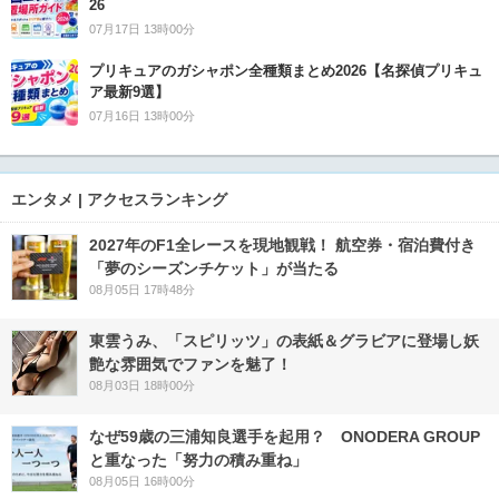
26
07月17日 13時00分
プリキュアのガシャポン全種類まとめ2026【名探偵プリキュ
ア最新9選】
07月16日 13時00分
エンタメ | アクセスランキング
2027年のF1全レースを現地観戦！ 航空券・宿泊費付き
「夢のシーズンチケット」が当たる
08月05日 17時48分
東雲うみ、「スピリッツ」の表紙＆グラビアに登場し妖
艶な雰囲気でファンを魅了！
08月03日 18時00分
なぜ59歳の三浦知良選手を起用？ ONODERA GROUP
と重なった「努力の積み重ね」
08月05日 16時00分