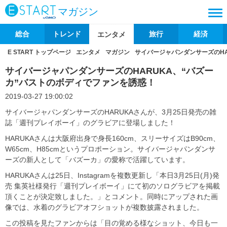
マガジン
総合
トレンド
旅行
経済
エンタメ
E START トップページ
エンタメ
マガジン
サイバージャパンダンサーズのHA
サイバージャパンダンサーズのHARUKA、“バズー
カ”バストのボディでファンを誘惑！
2019-03-27 19:00:02
サイバージャパンダンサーズのHARUKAさんが、3月25日発売の雑
誌「週刊プレイボーイ」のグラビアに登場しました！
HARUKAさんは大阪府出身で身長160cm、スリーサイズはB90cm、
W65cm、H85cmというプロポーション。サイバージャパンダンサ
ーズの新人として「バズーカ」の愛称で活躍しています。
HARUKAさんは25日、Instagramを複数更新し「本日3月25日(月)発
売 集英社様発行「週刊プレイボーイ」にて初のソログラビアを掲載
頂くことが決定致しました。」とコメント。同時にアップされた画
像では、水着のグラビアオフショットが複数披露されました。
この投稿を見たファンからは「目の覚める様なショット、今日も一