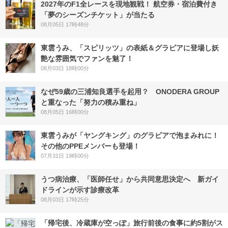
2027年のF1全レースを現地観戦！ 航空券・宿泊費付き
「夢のシーズンチケット」が当たる
08月05日 17時48分
東雲うみ、「スピリッツ」の表紙＆グラビアに登場し妖
艶な雰囲気でファンを魅了！
08月03日 18時00分
なぜ59歳の三浦知良選手を起用？ ONODERA GROUP
と重なった「努力の積み重ね」
08月05日 16時00分
東雲うみが「ヤングキング」のグラビアで泡まみれに！
その他のPPEメンバーも登場！
07月31日 19時00分
うつ病治療、「医師任せ」から共同意思決定へ 新ガイ
ドラインが示す診療改革
08月03日 17時25分
「帰宅後、冷蔵庫が空っぽ」旅行前後の食事に約5割がス