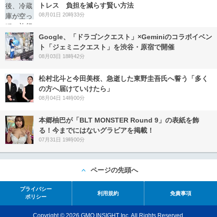
トレス 負担を減らす賢い方法
08月01日 20時33分
Google、「ドラゴンクエスト」×Geminiのコラボイベン
ト「ジェミニクエスト」を渋谷・原宿で開催
08月03日 18時42分
松村北斗と今田美桜、急逝した東野圭吾氏へ誓う「多く
の方へ届けていけたら」
08月04日 14時00分
本郷柚巴が「BLT MONSTER Round 9」の表紙を飾
る！今までにはないグラビアを掲載！
07月31日 19時00分
ページの先頭へ
プライバシー
利用規約
免責事項
ポリシー
Copyright © 2026 GMO INSIGHT Inc. All Rights Reserved.