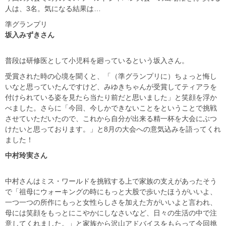
人は、3名。気になる結果は…
準グランプリ
坂入みずきさん
普段は研修医として小児科を廻っているという坂入さん。
受賞された時の心境を聞くと、「（準グランプリに）ちょっと悔し
いなと思っていたんですけど、みゆきちゃんが受賞してティアラを
付けられている姿を見たら当たり前だと思いました」と笑顔を浮か
べました。さらに「今回、今しかできないことをということで挑戦
させていただいたので、これから自分が出来る精一杯を大会にぶつ
けたいと思っております。」と8月の大会への意気込みを語ってくれ
ました！
中村玲実さん
中村さんはミス・ワールドを挑戦する上で家族の支えがあったそう
で「祖母にウォーキングの時にもっと大股で歩いたほうがいいよ、
一つ一つの所作にもっと女性らしさを加えた方がいいよと言われ、
母には笑顔をもっとにこやかにしなさいなど、日々の生活の中で注
意してくれました。」と家族から沢山アドバイスをもらって今回挑