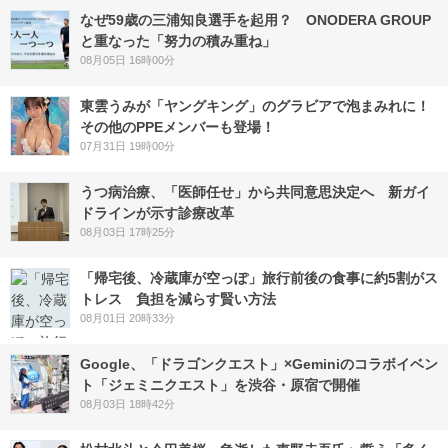
なぜ59歳の三浦知良選手を起用？ ONODERA GROUP
と重なった「努力の積み重ね」
08月05日 16時00分
東雲うみが「ヤングキング」のグラビアで泡まみれに！
その他のPPEメンバーも登場！
07月31日 19時00分
うつ病治療、「医師任せ」から共同意思決定へ 新ガイ
ドラインが示す診療改革
08月03日 17時25分
「帰宅後、冷蔵庫が空っぽ」旅行前後の食事に約5割がス
トレス 負担を減らす賢い方法
08月01日 20時33分
Google、「ドラゴンクエスト」×Geminiのコラボイベン
ト「ジェミニクエスト」を渋谷・原宿で開催
08月03日 18時42分