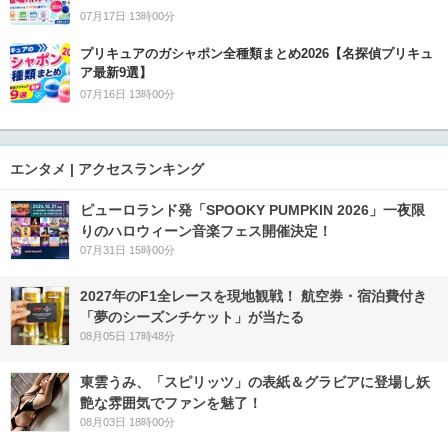
07月17日 13時00分
プリキュアのガシャポン全種類まとめ2026【名探偵プリキュ
ア最新9選】
07月16日 13時00分
エンタメ | アクセスランキング
ピューロランド発「SPOOKY PUMPKIN 2026」一夜限
りのハロウィーン音楽フェス開催決定！
07月31日 15時00分
2027年のF1全レースを現地観戦！ 航空券・宿泊費付き
「夢のシーズンチケット」が当たる
08月05日 17時48分
東雲うみ、「スピリッツ」の表紙＆グラビアに登場し妖
艶な雰囲気でファンを魅了！
08月03日 18時00分