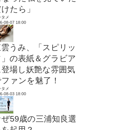
だけたら」
ンタメ
6-08-07 18:00
東雲うみ、「スピリッ
ツ」の表紙＆グラビア
に登場し妖艶な雰囲気
でファンを魅了！
ンタメ
6-08-03 18:00
なぜ59歳の三浦知良選
手を起用？