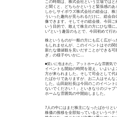
この時期は、株式会社という立場ではと
と聞くと、どちらかというと緊張感のあ
しかしサイボウズ株式会社の総会は、株
ういった趣向が見られるだけに、総会自
像できます。そしてその総会後、今回ご
いう目的で、敢えて株主の方にひな壇に
い”という趣旨のもとで、今回初めて行
株というものが一般の方にも広く広がっ
もしれませんが、このイベントはその関
新たな価値観を見いだすことができる可
ぎ」の様子やいかに…
■笑いに包まれた、アットホームな雰囲気で
イベントも開始の時間を迎え、いよいよ
方が来られました。そして司会として代
たばかりでありますが、お二人はそんな
した。山田副社長は今回のこのイベント
ないでください！」といきなりのジャブ
ホームな雰囲気の中開始しました。
7人の中にはまだ株主になったばかりと
株価の推移を全部知っているというベテ