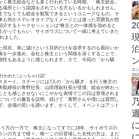
かく株主総会なども多く行われている時期。「株主総会」
る場所という認識をされている方もいるかもしれません。
主でなくても総会を観覧できるというユニークなもの。そ
体も何かステレオタイプなイメージとは違った雰囲気が想
2
紹介するトークセッションは“株主との一体感を強めると
上がってもらい、サイボウズについて一緒に考えていきた
われました。
た現在、単に儲けという目的だけを追求するのも面白いか
係を一歩進め、会社と株主という関係を深くすることで、
能性もあるように感じられます。さて、今回の「から騒
エ
202
行われた“ぶっちゃけ話”
スタート。ステージには7人の「から騒ぎ」を行う株主の
表取締役の青野社長、山田理副社長が登壇。総会が終わっ
ことも感じさせないにこやかな表情でこの日は登壇されま
についての趣旨を説明、続けて「青野さんや僕には質問し
で、会場の笑いを誘います。かくして、イベントはアット
いう方の一方で、株主になってすでに18年、サイボウズの
ランの方まで様々。唯一この日登場した女性の方は、まだ