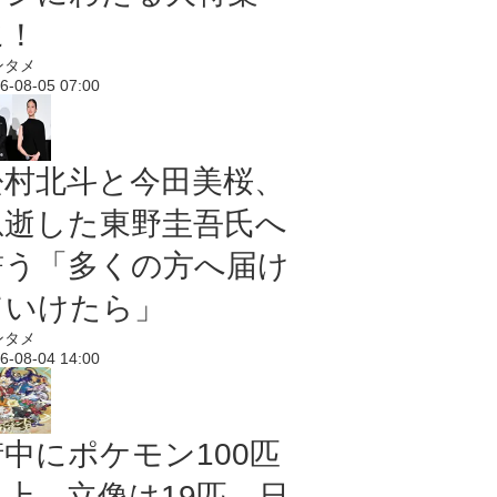
に！
ンタメ
6-08-05 07:00
松村北斗と今田美桜、
急逝した東野圭吾氏へ
誓う「多くの方へ届け
ていけたら」
ンタメ
6-08-04 14:00
街中にポケモン100匹
以上、立像は19匹 日