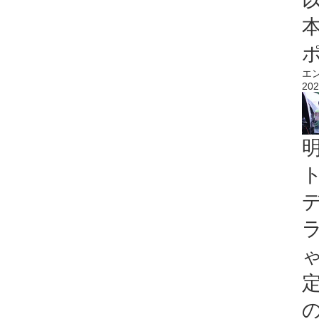
エ
202