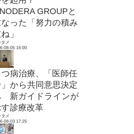
NODERA GROUPと
重なった「努力の積み
重ね」
ンタメ
6-08-05 16:00
うつ病治療、「医師任
せ」から共同意思決定
へ 新ガイドラインが
示す診療改革
ンタメ
6-08-03 17:25