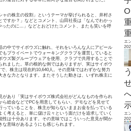
O
シャの株主の役割」というテーマが挙げられると、井村さ
とですか？」などとコメント、山田社長は「なんでわかっ
りやったのに…」などとおどけたコメント、またも笑いを呼
エ
202
活の中でサイボウズに触れ、それをいろんな人にアピール
でもプライベートでウォーキングクラブを運営していると
ボウズ製グループウェアを使用、クラブで共用することで
られました。草の根的な例ではありますが、実はサイボウ
で、株主は現在約10,640人。その意味ではわずかな努力
大きな力となります。またそうした動きは、いずれ株主に
見があり「実はサイボウズ株式会社がどんなものを作られ
から総会などでPCを用意してもらい、デモなどを見せて
行っていることを、株主が知らないままお金を払っている
よく考えると、単に儲け云々という面だけを追求していく
エ
能性は十分あります。その意味ではこういった意見が聞か
202
きな意味があるようにも感じられます。