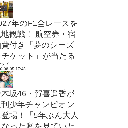
027年のF1全レースを
現地観戦！ 航空券・宿
泊費付き「夢のシーズ
ンチケット」が当たる
ンタメ
6-08-05 17:48
乃木坂46・賀喜遥香が
週刊少年チャンピオン
に登場！「5年ぶん大人
になった私を見ていた