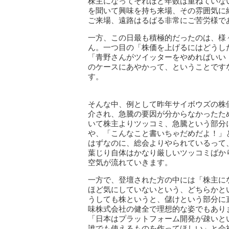
株主になってそれほど年数は重ねていな
を聞いて興味を持ち来場、その雰囲気に
ご来場、遠路はるばる非常にご苦労様で
一方、この日最も積極的だったのは、様
ん。一つ目の「株価を上げるにはどうし
「青野さんがツイッターをやめればいい！
のケースにあやかって、ということです
す。
そんな中、例として昨年サイボウズの株
介され、急騰の要因が分からなかったた
いて株主よりツッコミ、急騰という部分
や、「こんなこと書いちゃだめだよ！」
はずなのに、総会よりやられているって
葉じり自体はかなり厳しいツッコミばか
空気が流れていきます。
一方で、登壇された方の中には「株主に
ほど気にしていないという、どちらかと
うしても株というと、儲けという部分に
味株式会社の健全で理想的な姿でもあり
「日本はプラットフォーム開発が疎いと
誰でも使えるものを作ってほしい」と会