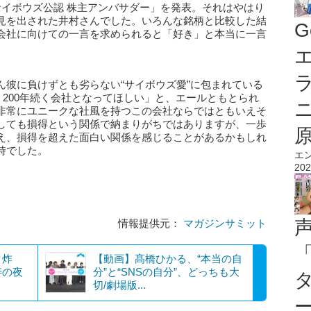
サイボウズ公認 株主アンバサダー」を発表。それはやはり
見を出された井村さんでした。いろんな銘柄と比較した結
G
会社に向けての一言を求められると「好き」と本当に一言
エ
ん彼に負けずとも劣らない“サイボウズ愛”に包まれている
年、200年続く会社となってほしい」と、エールともとられ
非常にユニークな社風を持つこの会社ならではともいえそ
しても損得という関係で納まりがちではありますが、一歩
え、損得を超えた面白い関係を感じることがあるかもしれ
時でした。
エ
202
情報提供元：
マガジンサミット
ク炸
【動画】髙橋ひかる、“本当の自
寿の夜
分”と“SNSの自分”、どっちも大
切/劇場版...