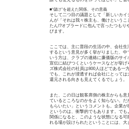
■“儲け”を超えた関係、その意義
そして二つ目の議題として「新しいカイ
んが「それは我々株主も、働けというこ
たん!?オブラードに包んで言ったつも
びます。
ここでは、主に普段の生活の中、会社生
するという意見が多く挙がりました、中
いう方は、クラブの連絡に廉価版のサイ
宣伝に結びつくというケースなどが挙げ
ズ株式会社の社員は800人ほどである一方
でも、これが浸透すれば会社にとっては
還元される向きも見えてくるでしょう。
また、この日は観客席側の株主からも意
ているところなのかをよく知らない。だ
もらいたい」というコメントも。企業が
というのは、衝撃的でもあります。でも
関係になると、このような状態になる可
れる場が設けられたということには、大