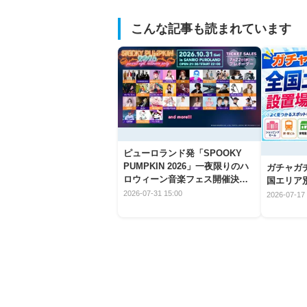
こんな記事も読まれています
ピューロランド発「SPOOKY
PUMPKIN 2026」一夜限りのハ
ガチャガ
ロウィーン音楽フェス開催決
国エリア別
定！
2026-07-31 15:00
2026-07-17 