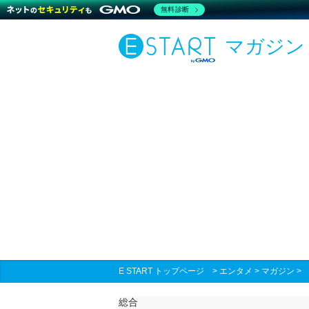
無料診断
マガジン
E START トップページ
>
エンタメ
>
マガジン
総合