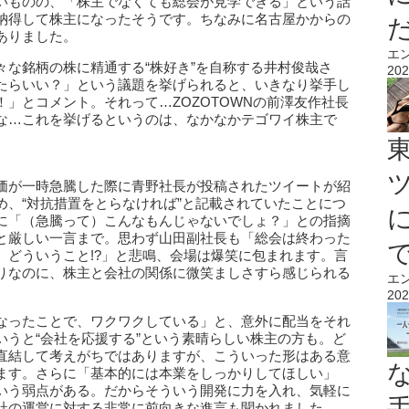
いものの、「株主でなくても総会が見学できる」という話
納得して株主になったそうです。ちなみに名古屋かからの
ありました。
エ
々な銘柄の株に精通する“株好き”を自称する井村俊哉さ
202
たらいい？」という議題を挙げられると、いきなり挙手し
」とコメント。それって…ZOZOTOWNの前澤友作社長
な…これを挙げるというのは、なかなかテゴワイ株主で
価が一時急騰した際に青野社長が投稿されたツイートが紹
め、“対抗措置をとらなければ”と記載されていたことにつ
に「（急騰って）こんなもんじゃないでしょ？」との指摘
と厳しい一言まで。思わず山田副社長も「総会は終わった
、どういうこと!?」と悲鳴、会場は爆笑に包まれます。言
りなのに、株主と会社の関係に微笑ましさすら感じられる
エ
202
なったことで、ワクワクしている」と、意外に配当をそれ
いうと“会社を応援する”という素晴らしい株主の方も。ど
直結して考えがちではありますが、こういった形はある意
ます。さらに「基本的には本業をしっかりしてほしい」
いう弱点がある。だからそういう開発に力を入れ、気軽に
社の運営に対する非常に前向きな進言も聞かれました。