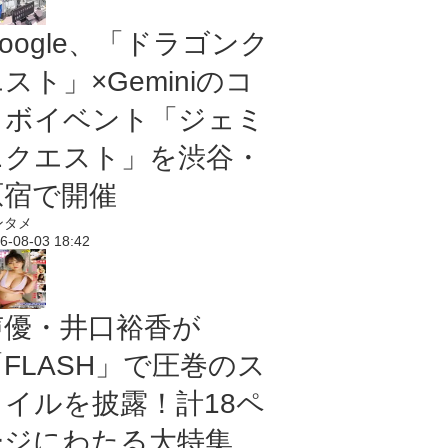
oogle、「ドラゴンク
スト」×Geminiのコ
ラボイベント「ジェミ
ニクエスト」を渋谷・
原宿で開催
ンタメ
6-08-03 18:42
声優・井口裕香が
「FLASH」で圧巻のス
タイルを披露！計18ペ
ージにわたる大特集