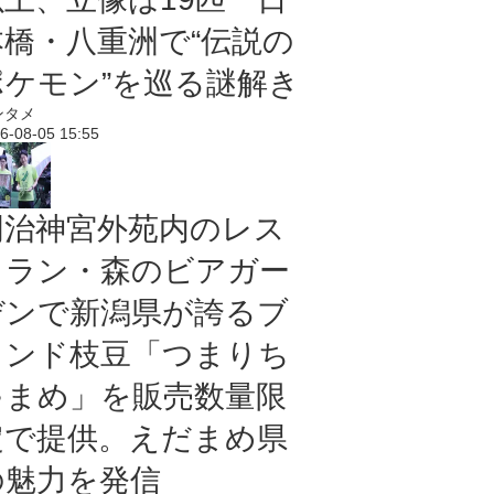
本橋・八重洲で“伝説の
ポケモン”を巡る謎解き
ンタメ
6-08-05 15:55
明治神宮外苑内のレス
トラン・森のビアガー
デンで新潟県が誇るブ
ランド枝豆「つまりち
ゃまめ」を販売数量限
定で提供。えだまめ県
の魅力を発信