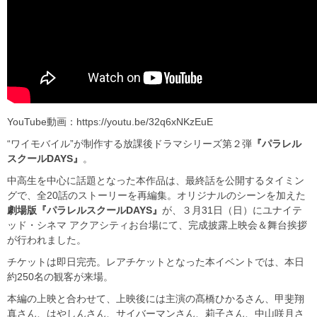
YouTube動画：https://youtu.be/32q6xNKzEuE
“ワイモバイル”が制作する放課後ドラマシリーズ第２弾
『パラレル
スクールDAYS』
。
中高生を中心に話題となった本作品は、最終話を公開するタイミン
グで、全20話のストーリーを再編集。オリジナルのシーンを加えた
劇場版『パラレルスクールDAYS』
が、３月31日（日）にユナイテ
ッド・シネマ アクアシティお台場にて、完成披露上映会＆舞台挨拶
が行われました。
チケットは即日完売。レアチケットとなった本イベントでは、本日
約250名の観客が来場。
本編の上映と合わせて、上映後には主演の髙橋ひかるさん、甲斐翔
真さん、はやしんさん、サイバーマンさん、莉子さん、中山咲月さ