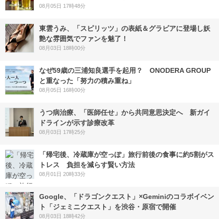
08月05日 17時48分
東雲うみ、「スピリッツ」の表紙＆グラビアに登場し妖
艶な雰囲気でファンを魅了！
08月03日 18時00分
なぜ59歳の三浦知良選手を起用？ ONODERA GROUP
と重なった「努力の積み重ね」
08月05日 16時00分
うつ病治療、「医師任せ」から共同意思決定へ 新ガイ
ドラインが示す診療改革
08月03日 17時25分
「帰宅後、冷蔵庫が空っぽ」旅行前後の食事に約5割がス
トレス 負担を減らす賢い方法
08月01日 20時33分
Google、「ドラゴンクエスト」×Geminiのコラボイベン
ト「ジェミニクエスト」を渋谷・原宿で開催
08月03日 18時42分