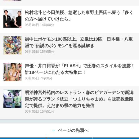
松村北斗と今田美桜、急逝した東野圭吾氏へ誓う「多く
の方へ届けていけたら」
08月04日 14時00分
街中にポケモン100匹以上、立像は19匹 日本橋・八重
洲で“伝説のポケモン”を巡る謎解き
08月05日 15時55分
声優・井口裕香が「FLASH」で圧巻のスタイルを披露！
計18ページにわたる大特集に！
08月05日 7時00分
明治神宮外苑内のレストラン・森のビアガーデンで新潟
県が誇るブランド枝豆「つまりちゃまめ」を販売数量限
定で提供。えだまめ県の魅力を発信
08月05日 15時51分
ページの先頭へ