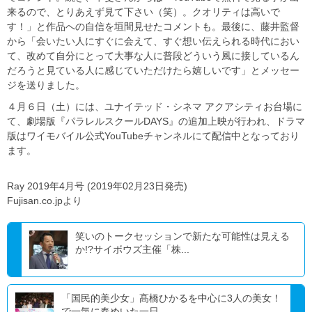
来るので、とりあえず見て下さい（笑）。クオリティは高いで
す！」と作品への自信を垣間見せたコメントも。最後に、藤井監督
から「会いたい人にすぐに会えて、すぐ想い伝えられる時代におい
て、改めて自分にとって大事な人に普段どういう風に接しているん
だろうと見ている人に感じていただけたら嬉しいです」とメッセー
ジを送りました。
４月６日（土）には、ユナイテッド・シネマ アクアシティお台場に
て、劇場版『パラレルスクールDAYS』の追加上映が行われ、ドラマ
版はワイモバイル公式YouTubeチャンネルにて配信中となっており
ます。
Ray 2019年4月号 (2019年02月23日発売)
Fujisan.co.jpより
笑いのトークセッションで新たな可能性は見える
か!?サイボウズ主催「株...
「国民的美少女」髙橋ひかるを中心に3人の美女！
で一気に春めいた一日