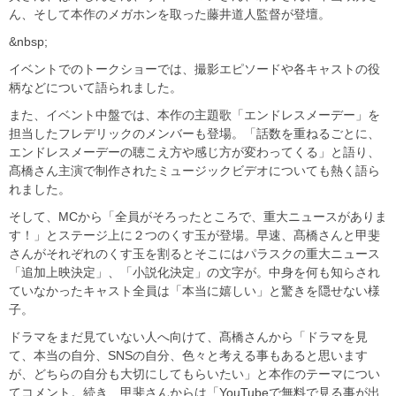
ん、そして本作のメガホンを取った藤井道人監督が登壇。
&nbsp;
イベントでのトークショーでは、撮影エピソードや各キャストの役
柄などについて語られました。
また、イベント中盤では、本作の主題歌「エンドレスメーデー」を
担当したフレデリックのメンバーも登場。「話数を重ねるごとに、
エンドレスメーデーの聴こえ方や感じ方が変わってくる」と語り、
髙橋さん主演で制作されたミュージックビデオについても熱く語ら
れました。
そして、MCから「全員がそろったところで、重大ニュースがありま
す！」とステージ上に２つのくす玉が登場。早速、髙橋さんと甲斐
さんがそれぞれのくす玉を割るとそこにはパラスクの重大ニュース
「追加上映決定」、「小説化決定」の文字が。中身を何も知らされ
ていなかったキャスト全員は「本当に嬉しい」と驚きを隠せない様
子。
ドラマをまだ見ていない人へ向けて、髙橋さんから「ドラマを見
て、本当の自分、SNSの自分、色々と考える事もあると思います
が、どちらの自分も大切にしてもらいたい」と本作のテーマについ
てコメント。続き、甲斐さんからは「YouTubeで無料で見る事が出