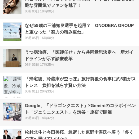
艶な雰囲気でファンを魅了！
08月03日 18時00分
なぜ59歳の三浦知良選手を起用？ ONODERA GROUP
と重なった「努力の積み重ね」
08月05日 16時00分
うつ病治療、「医師任せ」から共同意思決定へ 新ガイ
ドラインが示す診療改革
08月03日 17時25分
「帰宅後、冷蔵庫が空っぽ」旅行前後の食事に約5割がス
トレス 負担を減らす賢い方法
08月01日 20時33分
Google、「ドラゴンクエスト」×Geminiのコラボイベン
ト「ジェミニクエスト」を渋谷・原宿で開催
08月03日 18時42分
松村北斗と今田美桜、急逝した東野圭吾氏へ誓う「多く
の方へ届けていけたら」