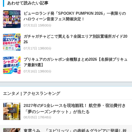
あわせて読みたい記事
ピューロランド発「SPOOKY PUMPKIN 2026」一夜限りの
ハロウィーン音楽フェス開催決定！
07月31日 15時00分
ガチャガチャどこで買える？全国エリア別設置場所ガイド20
26
07月17日 13時00分
プリキュアのガシャポン全種類まとめ2026【名探偵プリキュ
ア最新9選】
07月16日 13時00分
エンタメ | アクセスランキング
2027年のF1全レースを現地観戦！ 航空券・宿泊費付き
「夢のシーズンチケット」が当たる
08月05日 17時48分
東雲うみ、「スピリッツ」の表紙＆グラビアに登場し妖