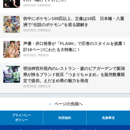
08月04日 14時00分
街中にポケモン100匹以上、立像は19匹 日本橋・八重
洲で“伝説のポケモン”を巡る謎解き
08月05日 15時55分
声優・井口裕香が「FLASH」で圧巻のスタイルを披露！
計18ページにわたる大特集に！
08月05日 7時00分
明治神宮外苑内のレストラン・森のビアガーデンで新潟
県が誇るブランド枝豆「つまりちゃまめ」を販売数量限
定で提供。えだまめ県の魅力を発信
08月05日 15時51分
ページの先頭へ
プライバシー
利用規約
免責事項
ポリシー