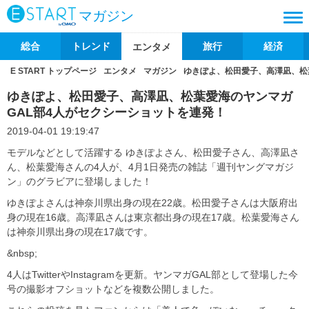
マガジン
総合
トレンド
旅行
経済
エンタメ
E START トップページ
エンタメ
マガジン
ゆきぽよ、松田愛子、高澤凪、松
ゆきぽよ、松田愛子、高澤凪、松葉愛海のヤンマガ
GAL部4人がセクシーショットを連発！
2019-04-01 19:19:47
モデルなどとして活躍する ゆきぽよさん、松田愛子さん、高澤凪さ
ん、松葉愛海さんの4人が、4月1日発売の雑誌「週刊ヤングマガジ
ン」のグラビアに登場しました！
ゆきぽよさんは神奈川県出身の現在22歳。松田愛子さんは大阪府出
身の現在16歳。高澤凪さんは東京都出身の現在17歳。松葉愛海さん
は神奈川県出身の現在17歳です。
&nbsp;
4人はTwitterやInstagramを更新。ヤンマガGAL部として登場した今
号の撮影オフショットなどを複数公開しました。