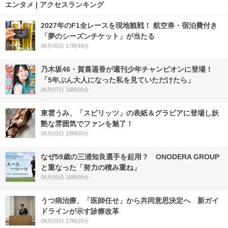
エンタメ | アクセスランキング
2027年のF1全レースを現地観戦！ 航空券・宿泊費付き
「夢のシーズンチケット」が当たる
08月05日 17時48分
乃木坂46・賀喜遥香が週刊少年チャンピオンに登場！
「5年ぶん大人になった私を見ていただけたら」
08月07日 18時00分
東雲うみ、「スピリッツ」の表紙＆グラビアに登場し妖
艶な雰囲気でファンを魅了！
08月03日 18時00分
なぜ59歳の三浦知良選手を起用？ ONODERA GROUP
と重なった「努力の積み重ね」
08月05日 16時00分
うつ病治療、「医師任せ」から共同意思決定へ 新ガイ
ドラインが示す診療改革
08月03日 17時25分