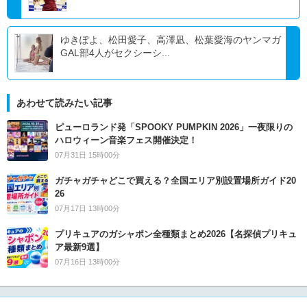
ゆきぽよ、松田愛子、高澤凪、松葉愛海のヤンマガ
GAL部4人がセクシーシ...
あわせて読みたい記事
ピューロランド発「SPOOKY PUMPKIN 2026」一夜限りの
ハロウィーン音楽フェス開催決定！
07月31日 15時00分
ガチャガチャどこで買える？全国エリア別設置場所ガイド20
26
07月17日 13時00分
プリキュアのガシャポン全種類まとめ2026【名探偵プリキュ
ア最新9選】
07月16日 13時00分