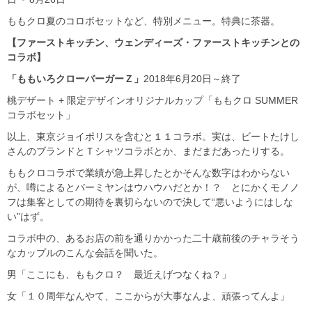
ももクロ夏のコロボセットなど、特別メニュー。特典に茶器。
【ファーストキッチン、ウェンディーズ・ファーストキッチンとの
コラボ】
「ももいろクローバーガーＺ」
2018年6月20日～終了
桃デザート + 限定デザインオリジナルカップ「ももクロ SUMMER
コラボセット」
以上、東京ジョイポリスを含むと１１コラボ。実は、ビートたけし
さんのブランドとＴシャツコラボとか、まだまだあったりする。
ももクロコラボで業績が急上昇したとかそんな数字はわからない
が、噂によるとバーミヤンはウハウハだとか！？ とにかくモノノ
フは集客としての期待を裏切らないので決して“悪いようにはしな
い”はず。
コラボ中の、あるお店の前を通りかかった二十歳前後のチャラそう
なカップルのこんな会話を聞いた。
男「ここにも、ももクロ？ 最近えげつなくね？」
女「１０周年なんやて、ここからが大事なんよ、頑張ってんよ」