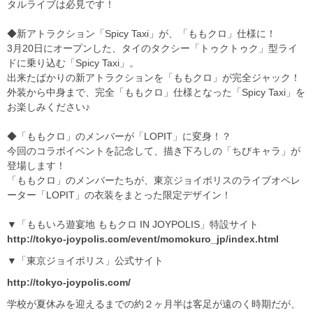
タルライブは必見です！
◆新アトラクション「Spicy Taxi」が、「ももクロ」仕様に！
3月20日にオープンした、タイのタクシー「トゥクトゥク」型ライ
ドに乗り込む「Spicy Taxi」。
出来たばかりの新アトラクションを「ももクロ」が完全ジャック！
外装から中身まで、完全「ももクロ」仕様となった「Spicy Taxi」を
お楽しみください♪
◆「ももクロ」のメンバーが「LOPIT」に変身！？
今回のコラボイベントを記念して、描き下ろしの「ちびキャラ」が
登場します！
「ももクロ」のメンバーたちが、東京ジョイポリスのライブオペレ
ーター「LOPIT」の衣装をまとった限定デザイン！
▼「ももいろ遊宴地 ももクロ IN JOYPOLIS」特設サイト
http://tokyo-joypolis.com/event/momokuro_jp/index.html
▼「東京ジョイポリス」公式サイト
http://tokyo-joypolis.com/
学校が夏休みを迎えるまでの約２ヶ月半は客足が遠のく時期だが、