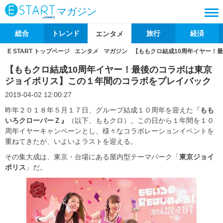
マガジン
総合
トレンド
旅行
経済
エンタメ
E START トップページ
エンタメ
マガジン
【ももクロ結成10周年イヤー！
【ももクロ結成10周年イヤー！最後のコラボは東京
ジョイポリス】この１年間のコラボをプレイバック
2019-04-02 12:00:27
昨年２０１８年５月１７日、グループ結成１０周年を迎えた『
もも
いろクローバーＺ』
（以下、ももクロ）。この日から１年間を１０
周年イヤーキャンペーンとし、様々なコラボレーションイベントを
重ねてきたが、いよいよラストを迎える。
その集大成は、東京・台場にある屋内型テーマパーク「
東京ジョイ
ポリス
」だ。