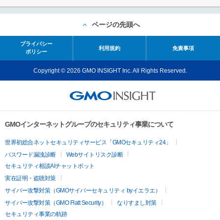
ページの先頭へ
プライバシー
利用規約
免責事項
ポリシー
Copyright © 2026 GMO INSIGHT Inc. All Rights Reserved.
GMOインターネットグループのセキュリティ事業について
世界初総合ネットセキュリティサービス「GMOセキュリティ24」
パスワード漏洩診断
Webサイトリスク診断
セキュリティ相談AIチャットボット
実在証明・盗聴対策
サイバー攻撃対策（GMOサイバーセキュリティ byイエラエ）
サイバー攻撃対策（GMO Flatt Security）
なりすまし対策
セキュリティ事業の軌跡