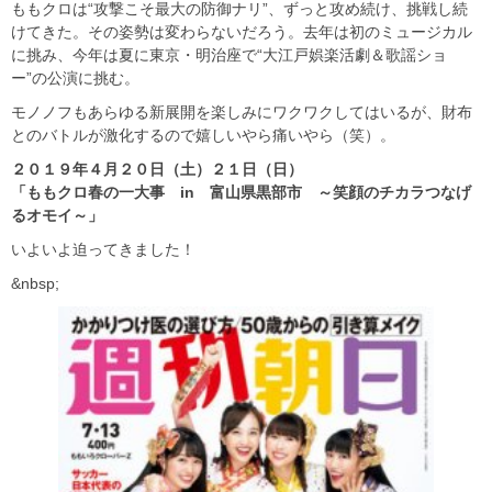
ももクロは“攻撃こそ最大の防御ナリ”、ずっと攻め続け、挑戦し続
けてきた。その姿勢は変わらないだろう。去年は初のミュージカル
に挑み、今年は夏に東京・明治座で“大江戸娯楽活劇＆歌謡ショ
ー”の公演に挑む。
モノノフもあらゆる新展開を楽しみにワクワクしてはいるが、財布
とのバトルが激化するので嬉しいやら痛いやら（笑）。
２０１９年４月２０日（土）２１日（日）
「ももクロ春の一大事 in 富山県黒部市 ～笑顔のチカラつなげ
るオモイ～」
いよいよ迫ってきました！
&nbsp;