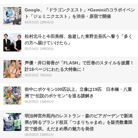
Google、「ドラゴンクエスト」×Geminiのコラボイベン
ト「ジェミニクエスト」を渋谷・原宿で開催
08月03日 18時42分
松村北斗と今田美桜、急逝した東野圭吾氏へ誓う「多く
の方へ届けていけたら」
08月04日 14時00分
声優・井口裕香が「FLASH」で圧巻のスタイルを披露！
計18ページにわたる大特集に！
08月05日 7時00分
街中にポケモン100匹以上、立像は19匹 日本橋・八重
洲で“伝説のポケモン”を巡る謎解き
08月05日 15時55分
明治神宮外苑内のレストラン・森のビアガーデンで新潟
県が誇るブランド枝豆「つまりちゃまめ」を販売数量限
定で提供。えだまめ県の魅力を発信
08月05日 15時51分