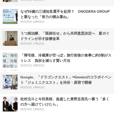
なぜ59歳の三浦知良選手を起用？ ONODERA GROUP
と重なった「努力の積み重ね」
08月05日 16時00分
うつ病治療、「医師任せ」から共同意思決定へ 新ガイ
ドラインが示す診療改革
08月03日 17時25分
「帰宅後、冷蔵庫が空っぽ」旅行前後の食事に約5割がス
トレス 負担を減らす賢い方法
08月01日 20時33分
Google、「ドラゴンクエスト」×Geminiのコラボイベン
ト「ジェミニクエスト」を渋谷・原宿で開催
08月03日 18時42分
松村北斗と今田美桜、急逝した東野圭吾氏へ誓う「多く
の方へ届けていけたら」
08月04日 14時00分