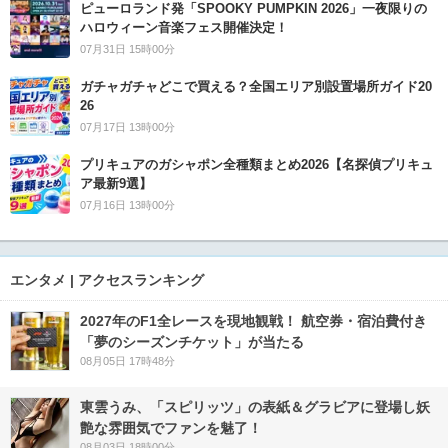
ピューロランド発「SPOOKY PUMPKIN 2026」一夜限りの
ハロウィーン音楽フェス開催決定！
07月31日 15時00分
ガチャガチャどこで買える？全国エリア別設置場所ガイド20
26
07月17日 13時00分
プリキュアのガシャポン全種類まとめ2026【名探偵プリキュ
ア最新9選】
07月16日 13時00分
エンタメ | アクセスランキング
2027年のF1全レースを現地観戦！ 航空券・宿泊費付き
「夢のシーズンチケット」が当たる
08月05日 17時48分
東雲うみ、「スピリッツ」の表紙＆グラビアに登場し妖
艶な雰囲気でファンを魅了！
08月03日 18時00分