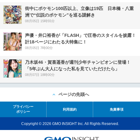
街中にポケモン100匹以上、立像は19匹 日本橋・八重
洲で“伝説のポケモン”を巡る謎解き
08月05日 15時55分
声優・井口裕香が「FLASH」で圧巻のスタイルを披露！
計18ページにわたる大特集に！
08月05日 7時00分
乃木坂46・賀喜遥香が週刊少年チャンピオンに登場！
「5年ぶん大人になった私を見ていただけたら」
08月07日 18時00分
ページの先頭へ
プライバシー
利用規約
免責事項
ポリシー
Copyright © 2026 GMO INSIGHT Inc. All Rights Reserved.