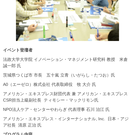
イベント登壇者
法政大学大学院 イノベーション・マネジメント研究科 教授 米倉
誠一郎 氏
茨城県つくば市 市長 五十嵐 立青（いがらし・たつお）氏
A0（エーゼロ）株式会社 代表取締役 牧 大介 氏
アメリカン・エキスプレス財団代表 兼 アメリカン・エキスプレス
CSR担当上級副社長 ティモシー・マックリモン氏
NPO法人ケア・センターやわらぎ 代表理事 石川 治江 氏
アメリカン・エキスプレス・インターナショナル, Inc. 日本・アジ
ア社長 清原 正治 氏
プログラム内容