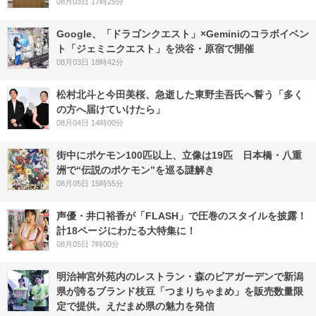
08月03日 17時25分
Google、「ドラゴンクエスト」×Geminiのコラボイベン
ト「ジェミニクエスト」を渋谷・原宿で開催
08月03日 18時42分
松村北斗と今田美桜、急逝した東野圭吾氏へ誓う「多く
の方へ届けていけたら」
08月04日 14時00分
街中にポケモン100匹以上、立像は19匹 日本橋・八重
洲で“伝説のポケモン”を巡る謎解き
08月05日 15時55分
声優・井口裕香が「FLASH」で圧巻のスタイルを披露！
計18ページにわたる大特集に！
08月05日 7時00分
明治神宮外苑内のレストラン・森のビアガーデンで新潟
県が誇るブランド枝豆「つまりちゃまめ」を販売数量限
定で提供。えだまめ県の魅力を発信