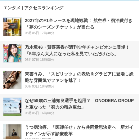
エンタメ | アクセスランキング
2027年のF1全レースを現地観戦！ 航空券・宿泊費付き
「夢のシーズンチケット」が当たる
08月05日 17時48分
乃木坂46・賀喜遥香が週刊少年チャンピオンに登場！
「5年ぶん大人になった私を見ていただけたら」
08月07日 18時00分
東雲うみ、「スピリッツ」の表紙＆グラビアに登場し妖
艶な雰囲気でファンを魅了！
08月03日 18時00分
なぜ59歳の三浦知良選手を起用？ ONODERA GROUP
と重なった「努力の積み重ね」
08月05日 16時00分
うつ病治療、「医師任せ」から共同意思決定へ 新ガイ
ドラインが示す診療改革