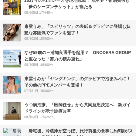
2027年のF1全レースを現地観戦！ 航空券・宿泊費付き
「夢のシーズンチケット」が当たる
08月05日 17時48分
東雲うみ、「スピリッツ」の表紙＆グラビアに登場し妖
艶な雰囲気でファンを魅了！
08月03日 18時00分
なぜ59歳の三浦知良選手を起用？ ONODERA GROUP
と重なった「努力の積み重ね」
08月05日 16時00分
東雲うみが「ヤングキング」のグラビアで泡まみれに！
その他のPPEメンバーも登場！
07月31日 19時00分
うつ病治療、「医師任せ」から共同意思決定へ 新ガイ
ドラインが示す診療改革
08月03日 17時25分
「帰宅後、冷蔵庫が空っぽ」旅行前後の食事に約5割がス