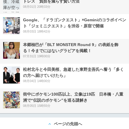
トレス 負担を減らす賢い方法
08月01日 20時33分
Google、「ドラゴンクエスト」×Geminiのコラボイベン
ト「ジェミニクエスト」を渋谷・原宿で開催
08月03日 18時42分
本郷柚巴が「BLT MONSTER Round 9」の表紙を飾
る！今までにはないグラビアを掲載！
07月31日 19時00分
松村北斗と今田美桜、急逝した東野圭吾氏へ誓う「多く
の方へ届けていけたら」
08月04日 14時00分
街中にポケモン100匹以上、立像は19匹 日本橋・八重
洲で“伝説のポケモン”を巡る謎解き
08月05日 15時55分
ページの先頭へ