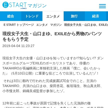
マガジン
総合
トレンド
旅行
経済
エンタメ
E START トップページ
エンタメ
マガジン
現役女子大生・山口まゆ、EXIL
現役女子大生・山口まゆ、EXILEから男物のパンツ
をもらう予定
2019-04-04 11:23:27
現役女子大生の女優・山口まゆを知っていますか!?知らない!? ダン
スボーカルグループEXILEのボーカリストであり、俳優の
TAKAHIROが長編映画に単独初主演した映画『僕に、会いたかっ
た』（5月10日公開）に重要な役どころで出演しているんだゾ！
それは3日に都内で行われた完成披露試写会でのこと。主演の
TAKAHIRO、共演の山口まゆ、柴田杏花、板垣瑞生、秋山真太郎、
小市慢太郎、錦織良成監督が参加したゾ。
12年前に起こった事故が原因で記憶を失くした元漁師の徹