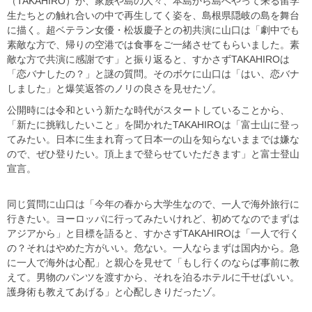
（TAKAHIRO）が、家族や島の人々、本島から島へやって来る留学
生たちとの触れ合いの中で再生してく姿を、島根県隠岐の島を舞台
に描く。超ベテラン女優・松坂慶子との初共演に山口は「劇中でも
素敵な方で、帰りの空港では食事をご一緒させてもらいました。素
敵な方で共演に感謝です」と振り返ると、すかさずTAKAHIROは
「恋バナしたの？」と謎の質問。そのボケに山口は「はい、恋バナ
しました」と爆笑返答のノリの良さを見せたゾ。
公開時には令和という新たな時代がスタートしていることから、
「新たに挑戦したいこと」を聞かれたTAKAHIROは「富士山に登っ
てみたい。日本に生まれ育って日本一の山を知らないままでは嫌な
ので、ぜひ登りたい。頂上まで登らせていただきます」と富士登山
宣言。
同じ質問に山口は「今年の春から大学生なので、一人で海外旅行に
行きたい。ヨーロッパに行ってみたいけれど、初めてなのでまずは
アジアから」と目標を語ると、すかさずTAKAHIROは「一人で行く
の？それはやめた方がいい。危ない。一人ならまずは国内から。急
に一人で海外は心配」と親心を見せて「もし行くのならば事前に教
えて。男物のパンツを渡すから、それを泊るホテルに干せばいい。
護身術も教えてあげる」と心配しきりだったゾ。