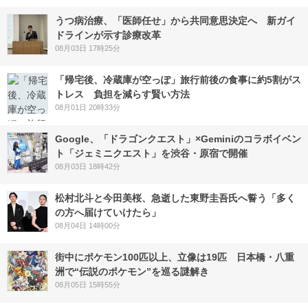
うつ病治療、「医師任せ」から共同意思決定へ 新ガイ
ドラインが示す診療改革
08月03日 17時25分
「帰宅後、冷蔵庫が空っぽ」旅行前後の食事に約5割がス
トレス 負担を減らす賢い方法
08月01日 20時33分
Google、「ドラゴンクエスト」×Geminiのコラボイベン
ト「ジェミニクエスト」を渋谷・原宿で開催
08月03日 18時42分
松村北斗と今田美桜、急逝した東野圭吾氏へ誓う「多く
の方へ届けていけたら」
08月04日 14時00分
街中にポケモン100匹以上、立像は19匹 日本橋・八重
洲で“伝説のポケモン”を巡る謎解き
08月05日 15時55分