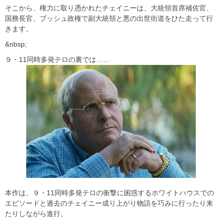
そこから、権力に取り憑かれたチェイニーは、大統領首席補佐官、
国務長官、ブッシュ政権で副大統領と悪の出世街道をひた走って行
きます。
&nbsp;
９・11同時多発テロの裏では……
本作は、９・11同時多発テロの衝撃に困惑するホワイトハウスでの
エピソードと過去のチェイニー成り上がり物語を巧みに行ったり来
たりしながら進行。