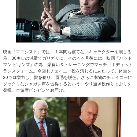
映画『マニシスト』では、１年間も寝てないキャラクターを演じる
為、30キロの減量でガリガリに。その４ヶ月後には、映画『バット
マン ビギンズ』の為、爆食い＆トレーニングでマッチョボディへト
ランスフォーム。今回もチェイニー役を演じるにあたって、体重を
20キロ増力し、髪を剃り、眉毛を脱色。さらに本物のチェイニーに
ソックリなシャガレ声を習得するという、やり過ぎ役作りっぷりを
発揮。本気度ビンビンでお届け。