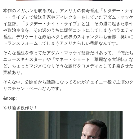
本作のメガホンを取るのは、アメリカの長寿番組「サタデー・ナイ
ト・ライブ」で放送作家やディレクターをしていたアダム・マッケ
イ監督。「サタデー・ナイト・ライブ」とは、その週に起きた事件
や政治ネタを、その週のうちに爆笑コントにしてしまうバラエティ
番組。デリケートな政治ネタも政界のスキャンダルも全部、笑いに
トランスフォームしてしまうアメリカらしい番組なんです。
そんな番組を作ってたアダム・マッケイ監督だけあって、『俺たち
ニュースキャスター』や『マネー・ショート 華麗なる大逆転』な
ど、ちょっとマジメになりそうな題材をコメディとして多発させた
実積あり。
そんな中、公開前から話題になってるのがチェイニー役で主演のク
リスチャン・ベールなんです。
&nbsp;
やり過ぎ役作り！！