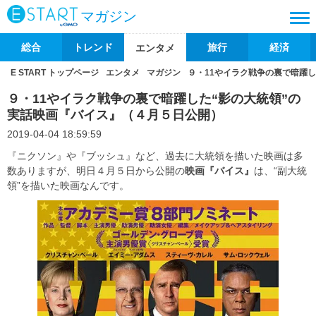
マガジン
総合
トレンド
旅行
経済
エンタメ
E START トップページ
エンタメ
マガジン
９・11やイラク戦争の裏で暗躍
９・11やイラク戦争の裏で暗躍した“影の大統領”の
実話映画『バイス』（４月５日公開）
2019-04-04 18:59:59
『ニクソン』や『ブッシュ』など、過去に大統領を描いた映画は多
数ありますが、明日４月５日から公開の
映画『バイス』
は、“副大統
領”を描いた映画なんです。