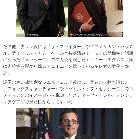
その他、妻リン役には『ザ・ファイター』や『アメリカン・ハッス
ル』等でクリスチャン・ベールと共演済みで、ＳＦの新機軸と話題
になった『メッセージ』で主人公を演じたエイミー・アダムス。実
は大統領を影から操るチェイニーを操っているキレ者の妻役を熱
演。
調子の良い政治家なラムズフェルド役には、実在の人物を演じた
『フォックスキャッチャー』や『バトル・オブ・セクシーズ』でコ
メディアンのイメージから脱却したスティーブ・カレル。テンショ
ンアゲアゲで見た目からしてヤバめ。