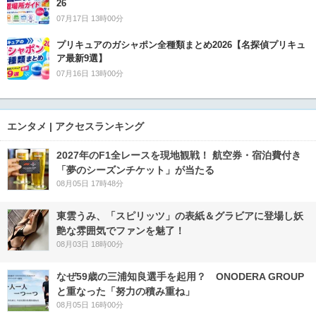
26
07月17日 13時00分
プリキュアのガシャポン全種類まとめ2026【名探偵プリキュ
ア最新9選】
07月16日 13時00分
エンタメ | アクセスランキング
2027年のF1全レースを現地観戦！ 航空券・宿泊費付き
「夢のシーズンチケット」が当たる
08月05日 17時48分
東雲うみ、「スピリッツ」の表紙＆グラビアに登場し妖
艶な雰囲気でファンを魅了！
08月03日 18時00分
なぜ59歳の三浦知良選手を起用？ ONODERA GROUP
と重なった「努力の積み重ね」
08月05日 16時00分