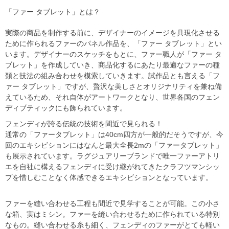
「ファー タブレット」とは？
実際の商品を制作する前に、デザイナーのイメージを具現化させる
ために作られるファーのパネル作品を、「ファー タブレット」とい
います。デザイナーのスケッチをもとに、ファー職人が「ファー タ
ブレット」を作成していき、商品化するにあたり最適なファーの種
類と技法の組み合わせを模索していきます。試作品とも言える「フ
ァー タブレット」ですが、贅沢な美しさとオリジナリティを兼ね備
えているため、それ自体がアートワークとなり、世界各国のフェン
ディブティックにも飾られています。
フェンディが誇る伝統の技術を間近で見られる！
通常の「ファータブレット」は40cm四方が一般的だそうですが、今
回のエキシビションにはなんと最大全長2mの「ファータブレット」
も展示されています。ラグジュアリーブランドで唯一ファーアトリ
エを自社に構えるフェンディに受け継がれてきたクラフツマンシッ
プを惜しむことなく体感できるエキシビションとなっています。
ファーを縫い合わせる工程も間近で見学することが可能。この小さ
な箱、実はミシン。ファーを縫い合わせるために作られている特別
なもの。縫い合わせる糸も細く、フェンディのファーがとても軽い