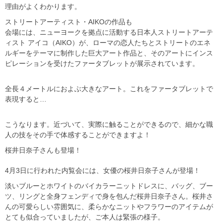
理由がよくわかります。
ストリートアーティスト・AIKOの作品も
会場には、ニューヨークを拠点に活動する日本人ストリートアーテ
ィスト アイコ（AIKO）が、ローマの恋人たちとストリートのエネ
ルギーをテーマに制作した巨大アート作品と、そのアートにインス
ピレーションを受けたファータブレットが展示されています。
全長４メートルにおよぶ大きなアート。これをファータブレットで
表現すると…
こうなります。近づいて、実際に触ることができるので、細かな職
人の技をその手で体感することができますよ！
桜井日奈子さんも登場！
4月3日に行われた内覧会には、女優の桜井日奈子さんが登場！
淡いブルーとホワイトのバイカラーニットドレスに、バッグ、ブー
ツ、リングと全身フェンディで身を包んだ桜井日奈子さん。桜井さ
んの可愛らしい雰囲気に、柔らかなニットやフラワーのアイテムが
とても似合っていましたが、ご本人は緊張の様子。