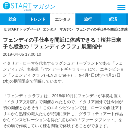
マガジン
総合
トレンド
旅行
経済
エンタメ
E START トップページ
エンタメ
マガジン
フェンディの手仕事を間近に体感
フェンディの手仕事を間近に体感できる！桜井日奈
子も感激の「フェンディ クラフ」展開催中
2019-04-05 17:00:10
イタリア・ローマを代表するラグジュアリーブランドである「フェ
ンディ」が、表参道「バツ アートギャラリー」にて、エキシビショ
ン「フェンディ クラフ(FENDI CraFF）」を4月4日(木)〜4月17日
(水)の期間限定で開催しています。
「フェンディ クラフ」は、2018年10月にフェンディが本拠を置く
「イタリア文明宮」で開催されたもので、イタリア国外では今回が
初の開催となるそう！このエキシビションでは、ローマの自社アト
リエから熟練の職人たちが特別に来日し、グラフィティアート作品
からインスピレーションを得た1点ものの「ファー タブレット」を
その場で作成していく様を間近で体験することができます。