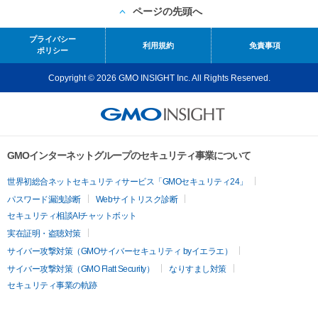
ページの先頭へ
プライバシー
利用規約
免責事項
ポリシー
Copyright © 2026 GMO INSIGHT Inc. All Rights Reserved.
GMOインターネットグループのセキュリティ事業について
世界初総合ネットセキュリティサービス「GMOセキュリティ24」
パスワード漏洩診断
Webサイトリスク診断
セキュリティ相談AIチャットボット
実在証明・盗聴対策
サイバー攻撃対策（GMOサイバーセキュリティ byイエラエ）
サイバー攻撃対策（GMO Flatt Security）
なりすまし対策
セキュリティ事業の軌跡