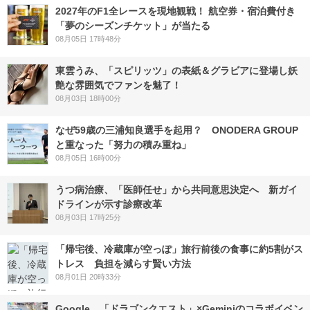
2027年のF1全レースを現地観戦！ 航空券・宿泊費付き
「夢のシーズンチケット」が当たる
08月05日 17時48分
東雲うみ、「スピリッツ」の表紙＆グラビアに登場し妖
艶な雰囲気でファンを魅了！
08月03日 18時00分
なぜ59歳の三浦知良選手を起用？ ONODERA GROUP
と重なった「努力の積み重ね」
08月05日 16時00分
うつ病治療、「医師任せ」から共同意思決定へ 新ガイ
ドラインが示す診療改革
08月03日 17時25分
「帰宅後、冷蔵庫が空っぽ」旅行前後の食事に約5割がス
トレス 負担を減らす賢い方法
08月01日 20時33分
Google、「ドラゴンクエスト」×Geminiのコラボイベン