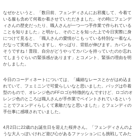
なぜかというと、「数日前、フェンディさんにお邪魔して、今着て
いる服も含めて何着か着させていただきました。その時にフェンデ
ィさんの歴史だったり、職人さんが一つ一つ手作業で作られている
ことを知りました」と明かし、そのことを知った上で今日実際に身
につけて見ると、「職人さんの愛情がこもっている特別な一着なん
だなって実感していますし、やっぱり、背筋が伸びます。カバンも
そうですね！普段、自分がどうやってカバンを持っていたのか忘れ
てしまうぐらいの緊張感があります」とコメント、緊張の理由を明
かしました。
今日のコーディネートについては、「繊細なレースとかがはめ込ま
れていて、フェミニンで可愛らしいなと思いました。バッグは巾着
型のもので、オレンジ色のFFロゴが特徴的なんですけど、ロゴのオ
レンジ色のところは職人さんが手作業でペイントされているという
ことでフェンディらしくて素敵だなと思いました」とフェンディの
手仕事に感嘆されていました。
4月2日に22歳のお誕生日を迎えた桜井さん。「フェンディさんのよ
うな大人っぽいけれど遊び心があるファッションにも挑戦してみた