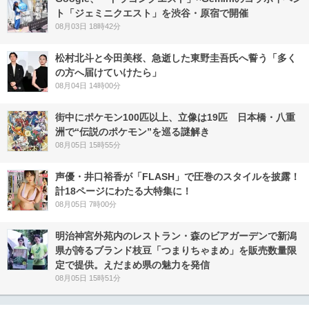
ト「ジェミニクエスト」を渋谷・原宿で開催
08月03日 18時42分
松村北斗と今田美桜、急逝した東野圭吾氏へ誓う「多く
の方へ届けていけたら」
08月04日 14時00分
街中にポケモン100匹以上、立像は19匹 日本橋・八重
洲で“伝説のポケモン”を巡る謎解き
08月05日 15時55分
声優・井口裕香が「FLASH」で圧巻のスタイルを披露！
計18ページにわたる大特集に！
08月05日 7時00分
明治神宮外苑内のレストラン・森のビアガーデンで新潟
県が誇るブランド枝豆「つまりちゃまめ」を販売数量限
定で提供。えだまめ県の魅力を発信
08月05日 15時51分