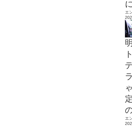
エ
202
エ
202