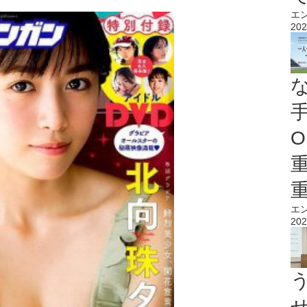
エ
202
O
エ
202