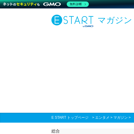
無料診断
マガジン
E START トップページ
>
エンタメ
>
マガジン
総合