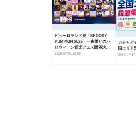
ピューロランド発「SPOOKY
PUMPKIN 2026」一夜限りのハ
ガチャガ
ロウィーン音楽フェス開催決
国エリア別
定！
2026-07-31 15:00
2026-07-17 