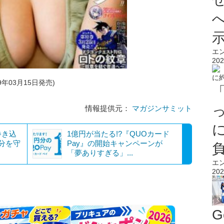
エ
202
9年03月15日発売)
情報提供元：
マガジンサミット
巻き込
1億円が当たる!?『QUOカード
分を守
Pay』の開始キャンペーンが
「夢ありすぎる」...
エ
202
G