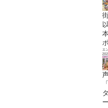
エ
202