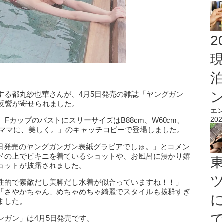
2
する都丸紗也華さんが、4月5日発売の雑誌「ヤングガン
に反響が寄せられました。
エ
202
FカップのバストにスリーサイズはB88cm、W60cm、
ガママに、美しく。」のキャッチコピーで登場しました。
し「今日発売のヤングガンガン表紙グラビアでしゅ。」とコメン
ドの上でビキニを着ているショットや、お風呂に浸かり嬉
ョットが披露されました。
性的で素敵だし美脚だし水着が似合っていますね！！」
「さやかちゃん、めちゃめちゃ綺麗でスタイルも抜群すぎ
ました。
ンガン」は4月5日発売です。