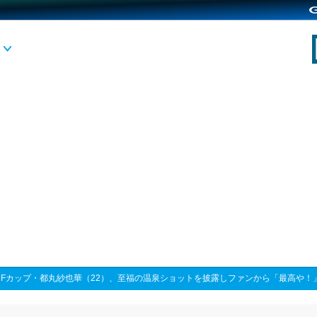
>
Fカップ・都丸紗也華（22）、至福の温泉ショットを披露しファンから「最高や！