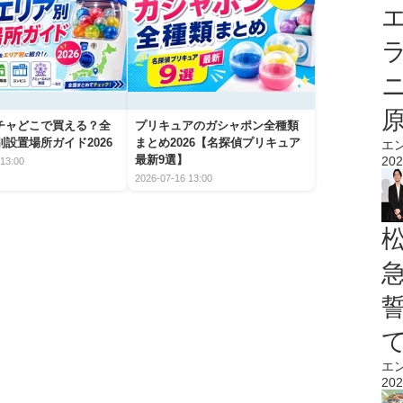
エ
チャどこで買える？全
プリキュアのガシャポン全種類
設置場所ガイド2026
まとめ2026【名探偵プリキュア
エ
最新9選】
202
13:00
2026-07-16 13:00
エ
202