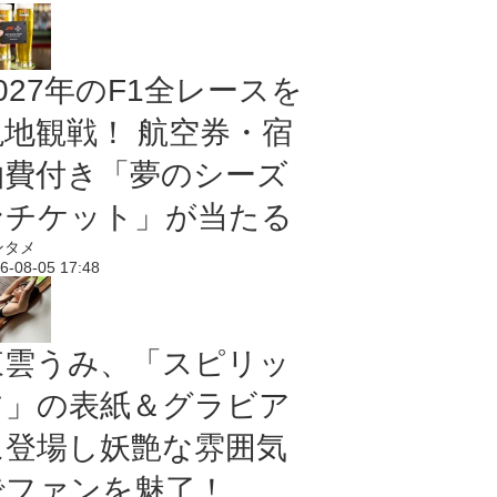
027年のF1全レースを
現地観戦！ 航空券・宿
泊費付き「夢のシーズ
ンチケット」が当たる
ンタメ
6-08-05 17:48
東雲うみ、「スピリッ
ツ」の表紙＆グラビア
に登場し妖艶な雰囲気
でファンを魅了！