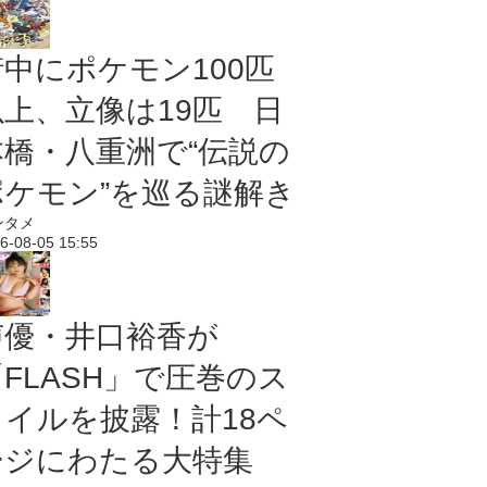
街中にポケモン100匹
以上、立像は19匹 日
本橋・八重洲で“伝説の
ポケモン”を巡る謎解き
ンタメ
6-08-05 15:55
声優・井口裕香が
「FLASH」で圧巻のス
タイルを披露！計18ペ
ージにわたる大特集