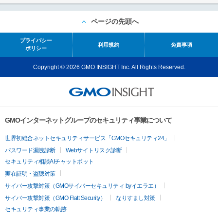
ページの先頭へ
プライバシー
利用規約
免責事項
ポリシー
Copyright © 2026 GMO INSIGHT Inc. All Rights Reserved.
GMOインターネットグループのセキュリティ事業について
世界初総合ネットセキュリティサービス「GMOセキュリティ24」
パスワード漏洩診断
Webサイトリスク診断
セキュリティ相談AIチャットボット
実在証明・盗聴対策
サイバー攻撃対策（GMOサイバーセキュリティ byイエラエ）
サイバー攻撃対策（GMO Flatt Security）
なりすまし対策
セキュリティ事業の軌跡