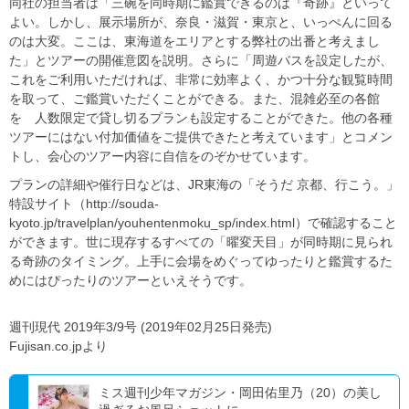
同社の担当者は「三碗を同時期に鑑賞できるのは『奇跡』といって
よい。しかし、展示場所が、奈良・滋賀・東京と、いっぺんに回る
のは大変。ここは、東海道をエリアとする弊社の出番と考えまし
た」とツアーの開催意図を説明。さらに「周遊バスを設定したが、
これをご利用いただければ、非常に効率よく、かつ十分な観覧時間
を取って、ご鑑賞いただくことができる。また、混雑必至の各館
を 人数限定で貸し切るプランも設定することができた。他の各種
ツアーにはない付加価値をご提供できたと考えています」とコメン
トし、会心のツアー内容に自信をのぞかせています。
プランの詳細や催行日などは、JR東海の「そうだ 京都、行こう。」
特設サイト（http://souda-
kyoto.jp/travelplan/youhentenmoku_sp/index.html）で確認すること
ができます。世に現存するすべての「曜変天目」が同時期に見られ
る奇跡のタイミング。上手に会場をめぐってゆったりと鑑賞するた
めにはぴったりのツアーといえそうです。
週刊現代 2019年3/9号 (2019年02月25日発売)
Fujisan.co.jpより
ミス週刊少年マガジン・岡田佑里乃（20）の美し