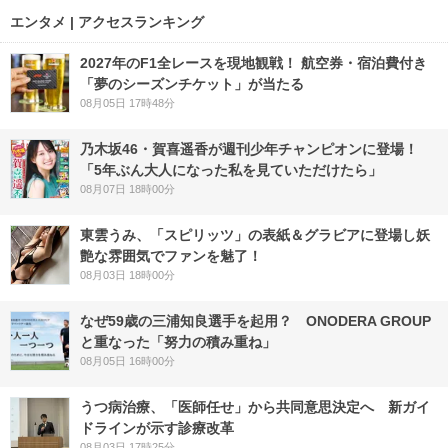
エンタメ | アクセスランキング
2027年のF1全レースを現地観戦！ 航空券・宿泊費付き
「夢のシーズンチケット」が当たる
08月05日 17時48分
乃木坂46・賀喜遥香が週刊少年チャンピオンに登場！
「5年ぶん大人になった私を見ていただけたら」
08月07日 18時00分
東雲うみ、「スピリッツ」の表紙＆グラビアに登場し妖
艶な雰囲気でファンを魅了！
08月03日 18時00分
なぜ59歳の三浦知良選手を起用？ ONODERA GROUP
と重なった「努力の積み重ね」
08月05日 16時00分
うつ病治療、「医師任せ」から共同意思決定へ 新ガイ
ドラインが示す診療改革
08月03日 17時25分