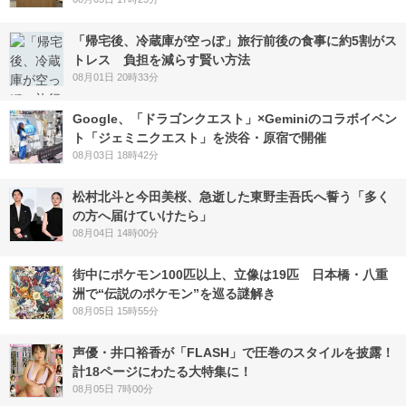
「帰宅後、冷蔵庫が空っぽ」旅行前後の食事に約5割がス
トレス 負担を減らす賢い方法
08月01日 20時33分
Google、「ドラゴンクエスト」×Geminiのコラボイベン
ト「ジェミニクエスト」を渋谷・原宿で開催
08月03日 18時42分
松村北斗と今田美桜、急逝した東野圭吾氏へ誓う「多く
の方へ届けていけたら」
08月04日 14時00分
街中にポケモン100匹以上、立像は19匹 日本橋・八重
洲で“伝説のポケモン”を巡る謎解き
08月05日 15時55分
声優・井口裕香が「FLASH」で圧巻のスタイルを披露！
計18ページにわたる大特集に！
08月05日 7時00分