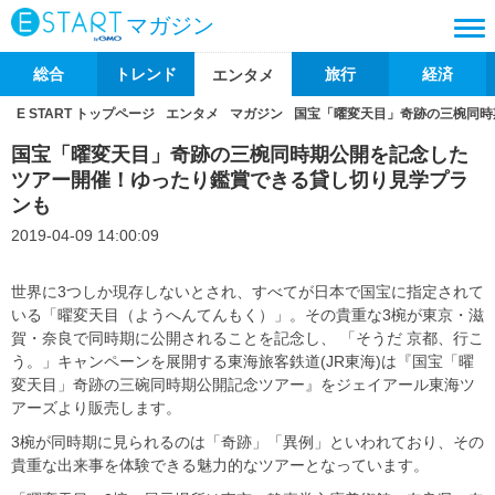
マガジン
総合
トレンド
旅行
経済
エンタメ
E START トップページ
エンタメ
マガジン
国宝「曜変天目」奇跡の三椀同時
国宝「曜変天目」奇跡の三椀同時期公開を記念した
ツアー開催！ゆったり鑑賞できる貸し切り見学プラ
ンも
2019-04-09 14:00:09
世界に3つしか現存しないとされ、すべてが日本で国宝に指定されて
いる「曜変天目（ようへんてんもく）」。その貴重な3椀が東京・滋
賀・奈良で同時期に公開されることを記念し、 「そうだ 京都、行こ
う。」キャンペーンを展開する東海旅客鉄道(JR東海)は『国宝「曜
変天目」奇跡の三碗同時期公開記念ツアー』をジェイアール東海ツ
アーズより販売します。
3椀が同時期に見られるのは「奇跡」「異例」といわれており、その
貴重な出来事を体験できる魅力的なツアーとなっています。