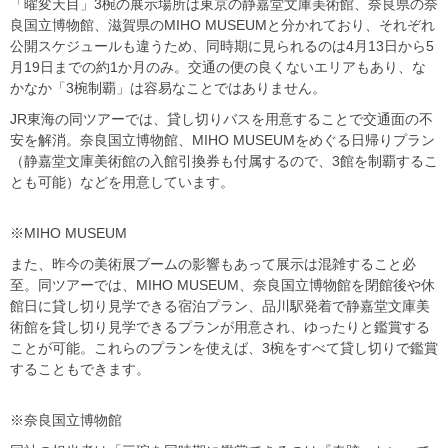
「曜変天目」3椀の展示場所は東京の静嘉堂文庫美術館、奈良県の奈
良国立博物館、滋賀県のMIHO MUSEUMと分かれており、それぞれ
公開スケジュールも違うため、同時期に見られるのは4月13日から5
月19日までの約1か月のみ。交通の便の良くないエリアもあり、な
かなか「3椀制覇」は容易なことではありません。
JR東海の同ツアーでは、貸し切りバスを用意することで交通面の不
安を解消。奈良国立博物館、MIHO MUSEUMをめぐる日帰りプラン
（静嘉堂文庫美術館の入館引換券も付属するので、3館を制覇するこ
とも可能）などを用意しています。
※MIHO MUSEUM
また、昨今の美術展ブームの影響もあって展示は混雑すること必
至。同ツアーでは、MIHO MUSEUM、奈良国立博物館を閉館後や休
館日に貸し切り見学できる宿泊プラン、品川駅発着で静嘉堂文庫美
術館を貸し切り見学できるプランが用意され、ゆったりと鑑賞する
ことが可能。これらのプランを使えば、3椀をすべて貸し切りで鑑賞
することもできます。
※奈良国立博物館