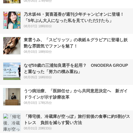
08月05日 17時48分
乃木坂46・賀喜遥香が週刊少年チャンピオンに登場！
「5年ぶん大人になった私を見ていただけたら」
08月07日 18時00分
東雲うみ、「スピリッツ」の表紙＆グラビアに登場し妖
艶な雰囲気でファンを魅了！
08月03日 18時00分
なぜ59歳の三浦知良選手を起用？ ONODERA GROUP
と重なった「努力の積み重ね」
08月05日 16時00分
うつ病治療、「医師任せ」から共同意思決定へ 新ガイ
ドラインが示す診療改革
08月03日 17時25分
「帰宅後、冷蔵庫が空っぽ」旅行前後の食事に約5割がス
トレス 負担を減らす賢い方法
08月01日 20時33分