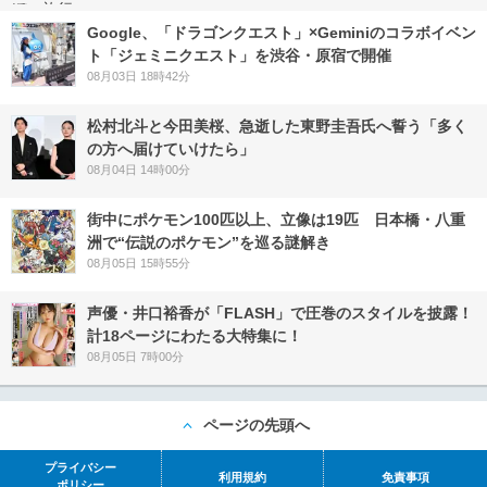
Google、「ドラゴンクエスト」×Geminiのコラボイベン
ト「ジェミニクエスト」を渋谷・原宿で開催
08月03日 18時42分
松村北斗と今田美桜、急逝した東野圭吾氏へ誓う「多く
の方へ届けていけたら」
08月04日 14時00分
街中にポケモン100匹以上、立像は19匹 日本橋・八重
洲で“伝説のポケモン”を巡る謎解き
08月05日 15時55分
声優・井口裕香が「FLASH」で圧巻のスタイルを披露！
計18ページにわたる大特集に！
08月05日 7時00分
ページの先頭へ
プライバシー
利用規約
免責事項
ポリシー