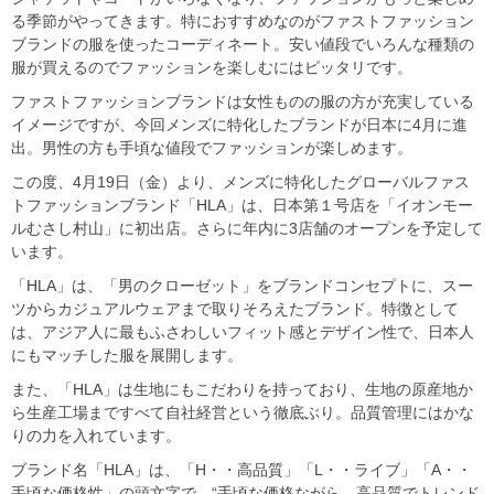
る季節がやってきます。特におすすめなのがファストファッション
ブランドの服を使ったコーディネート。安い値段でいろんな種類の
服が買えるのでファッションを楽しむにはピッタリです。
ファストファッションブランドは女性ものの服の方が充実している
イメージですが、今回メンズに特化したブランドが日本に4月に進
出。男性の方も手頃な値段でファッションが楽しめます。
この度、4月19日（金）より、メンズに特化したグローバルファス
トファッションブランド「HLA」は、日本第１号店を「イオンモー
ルむさし村山」に初出店。さらに年内に3店舗のオープンを予定して
います。
「HLA」は、「男のクローゼット」をブランドコンセプトに、スー
ツからカジュアルウェアまで取りそろえたブランド。特徴として
は、アジア人に最もふさわしいフィット感とデザイン性で、日本人
にもマッチした服を展開します。
また、「HLA」は生地にもこだわりを持っており、生地の原産地か
ら生産工場まですべて自社経営という徹底ぶり。品質管理にはかな
りの力を入れています。
ブランド名「HLA」は、「H・・高品質」「L・・ライブ」「A・・
手頃な価格性」の頭文字で、“手頃な価格ながら、高品質でトレンド