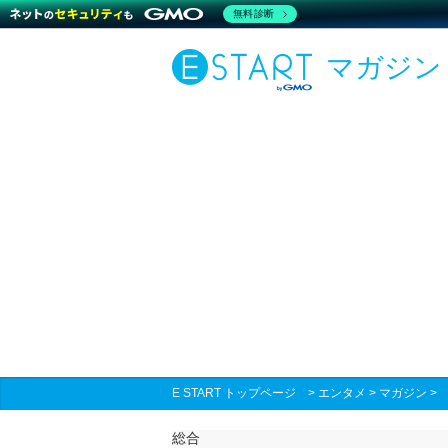
無料診断
マガジン
E START トップページ
>
エンタメ
>
マガジン
総合