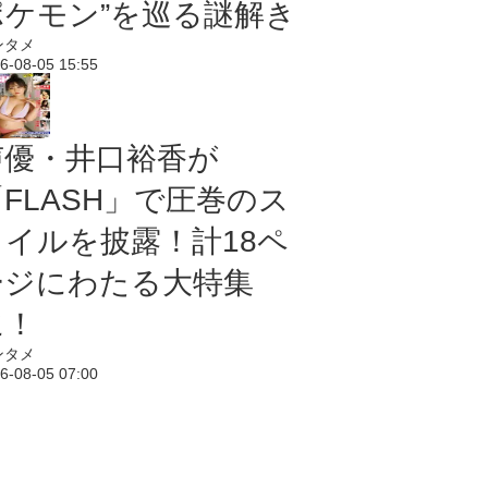
ポケモン”を巡る謎解き
ンタメ
6-08-05 15:55
声優・井口裕香が
「FLASH」で圧巻のス
タイルを披露！計18ペ
ージにわたる大特集
に！
ンタメ
6-08-05 07:00