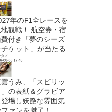
027年のF1全レースを
現地観戦！ 航空券・宿
泊費付き「夢のシーズ
ンチケット」が当たる
ンタメ
6-08-05 17:48
東雲うみ、「スピリッ
ツ」の表紙＆グラビア
に登場し妖艶な雰囲気
でファンを魅了！