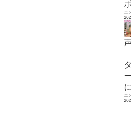
エ
202
エ
202