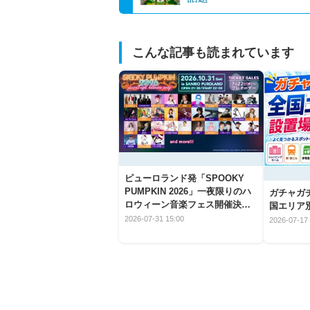
こんな記事も読まれています
ピューロランド発「SPOOKY
PUMPKIN 2026」一夜限りのハ
ガチャガ
ロウィーン音楽フェス開催決
国エリア別
定！
2026-07-31 15:00
2026-07-17 