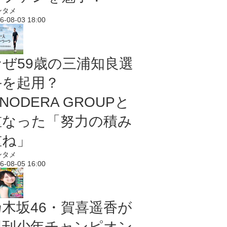
ンタメ
6-08-03 18:00
なぜ59歳の三浦知良選
手を起用？
NODERA GROUPと
重なった「努力の積み
重ね」
ンタメ
6-08-05 16:00
乃木坂46・賀喜遥香が
週刊少年チャンピオン