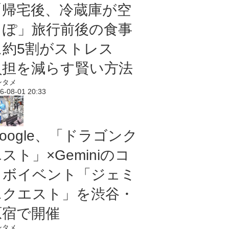
「帰宅後、冷蔵庫が空
っぽ」旅行前後の食事
に約5割がストレス
負担を減らす賢い方法
ンタメ
6-08-01 20:33
oogle、「ドラゴンク
スト」×Geminiのコ
ラボイベント「ジェミ
ニクエスト」を渋谷・
原宿で開催
ンタメ