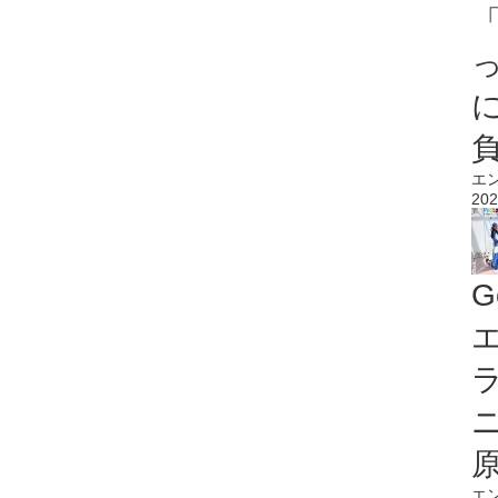
エ
202
G
エ
エ