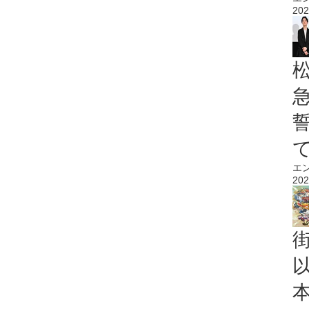
202
エ
202