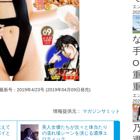
エ
202
O
最新号：2019年4/23号 (2019年04月09日発売)
エ
202
情報提供元：
マガジンサミット
教えて
美人女優たちが次々と体当たり
バイと
の濡れ場シーンを演じる濃厚エ
ロティック...