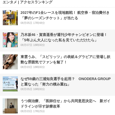
エンタメ | アクセスランキング
2027年のF1全レースを現地観戦！ 航空券・宿泊費付き
「夢のシーズンチケット」が当たる
08月05日 17時48分
乃木坂46・賀喜遥香が週刊少年チャンピオンに登場！
「5年ぶん大人になった私を見ていただけたら」
08月07日 18時00分
東雲うみ、「スピリッツ」の表紙＆グラビアに登場し妖
艶な雰囲気でファンを魅了！
08月03日 18時00分
なぜ59歳の三浦知良選手を起用？ ONODERA GROUP
と重なった「努力の積み重ね」
08月05日 16時00分
うつ病治療、「医師任せ」から共同意思決定へ 新ガイ
ドラインが示す診療改革
08月03日 17時25分