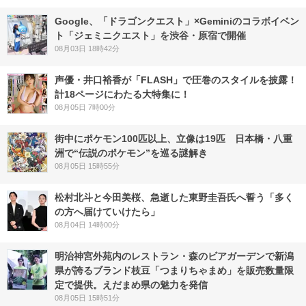
Google、「ドラゴンクエスト」×Geminiのコラボイベン
ト「ジェミニクエスト」を渋谷・原宿で開催
08月03日 18時42分
声優・井口裕香が「FLASH」で圧巻のスタイルを披露！
計18ページにわたる大特集に！
08月05日 7時00分
街中にポケモン100匹以上、立像は19匹 日本橋・八重
洲で“伝説のポケモン”を巡る謎解き
08月05日 15時55分
松村北斗と今田美桜、急逝した東野圭吾氏へ誓う「多く
の方へ届けていけたら」
08月04日 14時00分
明治神宮外苑内のレストラン・森のビアガーデンで新潟
県が誇るブランド枝豆「つまりちゃまめ」を販売数量限
定で提供。えだまめ県の魅力を発信
08月05日 15時51分