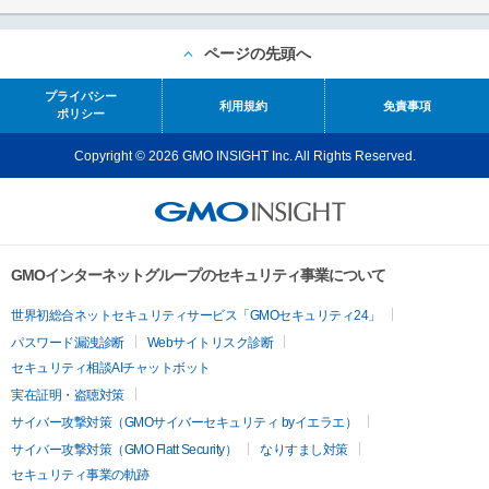
ページの先頭へ
プライバシー
利用規約
免責事項
ポリシー
Copyright © 2026 GMO INSIGHT Inc. All Rights Reserved.
GMOインターネットグループのセキュリティ事業について
世界初総合ネットセキュリティサービス「GMOセキュリティ24」
パスワード漏洩診断
Webサイトリスク診断
セキュリティ相談AIチャットボット
実在証明・盗聴対策
サイバー攻撃対策（GMOサイバーセキュリティ byイエラエ）
サイバー攻撃対策（GMO Flatt Security）
なりすまし対策
セキュリティ事業の軌跡