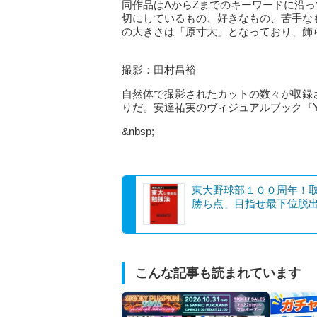
同作品はAからZまでのキーワードに沿
切にしているもの、好きなもの、苦手な
の大きさは「原寸大」となっており、飾
撮影：田村昌裕
自然体で撮影されたカットの数々が収録
りだ。安達祐実のヴィジュアルブック『YUMI
&nbsp;
東大野球部１００周年！
勝ち点、目指せ最下位脱
こんな記事も読まれています