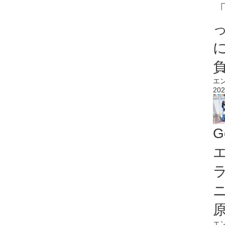
エ
202
G
エ
エ