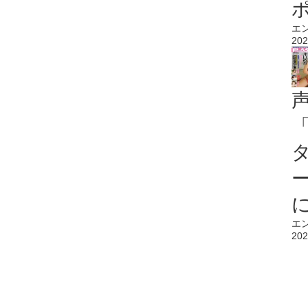
エ
202
エ
202