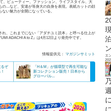
って、ビューティー、ファッション、ライフスタイル、大
もの…など、安達が等身大の自身を表現。表紙カットの顔
らない魅力が全開になっている。
2
され、これまでにない「アダチユミ読本」と呼べる仕上が
 ADACHI A to Z』は4月12日より発売中です。
情報提供元：
マガジンサミット
エ
202
取るぞ
「H＆M」が循環型で再生可能な
出！
新コレクション販売！日本から
グローバル...