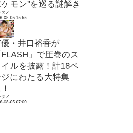
ポケモン”を巡る謎解き
ンタメ
6-08-05 15:55
声優・井口裕香が
「FLASH」で圧巻のス
タイルを披露！計18ペ
ージにわたる大特集
に！
ンタメ
6-08-05 07:00