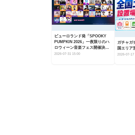
ピューロランド発「SPOOKY
PUMPKIN 2026」一夜限りのハ
ガチャガ
ロウィーン音楽フェス開催決
国エリア別
定！
2026-07-31 15:00
2026-07-17 