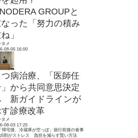
NODERA GROUPと
重なった「努力の積み
重ね」
ンタメ
6-08-05 16:00
うつ病治療、「医師任
せ」から共同意思決定
へ 新ガイドラインが
示す診療改革
ンタメ
6-08-03 17:25