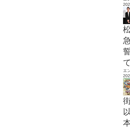
202
エ
202