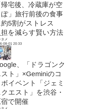
「帰宅後、冷蔵庫が空
っぽ」旅行前後の食事
に約5割がストレス
負担を減らす賢い方法
ンタメ
6-08-01 20:33
oogle、「ドラゴンク
スト」×Geminiのコ
ラボイベント「ジェミ
ニクエスト」を渋谷・
原宿で開催
ンタメ