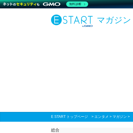
無料診断
マガジン
E START トップページ
>
エンタメ
>
マガジン
総合