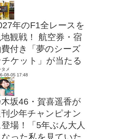
027年のF1全レースを
現地観戦！ 航空券・宿
泊費付き「夢のシーズ
ンチケット」が当たる
ンタメ
6-08-05 17:48
乃木坂46・賀喜遥香が
週刊少年チャンピオン
に登場！「5年ぶん大人
になった私を見ていた