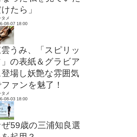
だけたら」
ンタメ
6-08-07 18:00
東雲うみ、「スピリッ
ツ」の表紙＆グラビア
に登場し妖艶な雰囲気
でファンを魅了！
ンタメ
6-08-03 18:00
なぜ59歳の三浦知良選
手を起用？