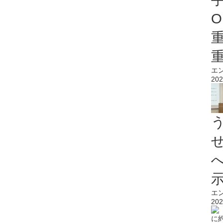
O
エ
202
エ
202