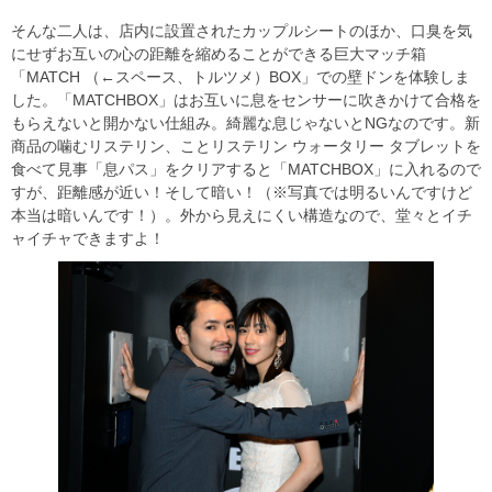
そんな二人は、店内に設置されたカップルシートのほか、口臭を気
にせずお互いの心の距離を縮めることができる巨大マッチ箱
「MATCH （←スペース、トルツメ）BOX」での壁ドンを体験しま
した。「MATCHBOX」はお互いに息をセンサーに吹きかけて合格を
もらえないと開かない仕組み。綺麗な息じゃないとNGなのです。新
商品の噛むリステリン、ことリステリン ウォータリー タブレットを
食べて見事「息パス」をクリアすると「MATCHBOX」に入れるので
すが、距離感が近い！そして暗い！（※写真では明るいんですけど
本当は暗いんです！）。外から見えにくい構造なので、堂々とイチ
ャイチャできますよ！