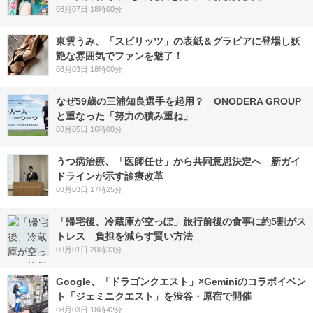
08月07日 18時00分
東雲うみ、「スピリッツ」の表紙＆グラビアに登場し妖
艶な雰囲気でファンを魅了！
08月03日 18時00分
なぜ59歳の三浦知良選手を起用？ ONODERA GROUP
と重なった「努力の積み重ね」
08月05日 16時00分
うつ病治療、「医師任せ」から共同意思決定へ 新ガイ
ドラインが示す診療改革
08月03日 17時25分
「帰宅後、冷蔵庫が空っぽ」旅行前後の食事に約5割がス
トレス 負担を減らす賢い方法
08月01日 20時33分
Google、「ドラゴンクエスト」×Geminiのコラボイベン
ト「ジェミニクエスト」を渋谷・原宿で開催
08月03日 18時42分