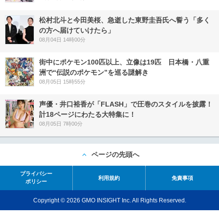
松村北斗と今田美桜、急逝した東野圭吾氏へ誓う「多く
の方へ届けていけたら」
08月04日 14時00分
街中にポケモン100匹以上、立像は19匹 日本橋・八重
洲で“伝説のポケモン”を巡る謎解き
08月05日 15時55分
声優・井口裕香が「FLASH」で圧巻のスタイルを披露！
計18ページにわたる大特集に！
08月05日 7時00分
ページの先頭へ
プライバシー
利用規約
免責事項
ポリシー
Copyright © 2026 GMO INSIGHT Inc. All Rights Reserved.