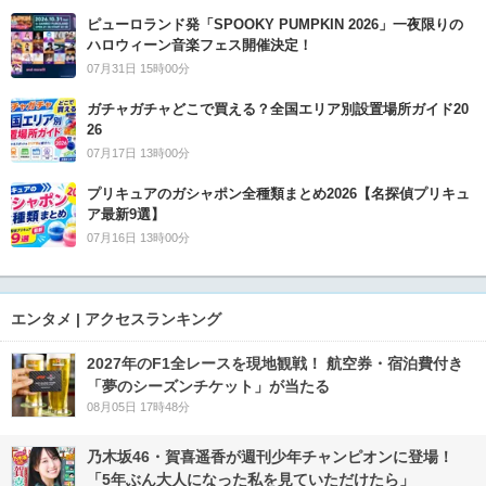
ピューロランド発「SPOOKY PUMPKIN 2026」一夜限りの
ハロウィーン音楽フェス開催決定！
07月31日 15時00分
ガチャガチャどこで買える？全国エリア別設置場所ガイド20
26
07月17日 13時00分
プリキュアのガシャポン全種類まとめ2026【名探偵プリキュ
ア最新9選】
07月16日 13時00分
エンタメ | アクセスランキング
2027年のF1全レースを現地観戦！ 航空券・宿泊費付き
「夢のシーズンチケット」が当たる
08月05日 17時48分
乃木坂46・賀喜遥香が週刊少年チャンピオンに登場！
「5年ぶん大人になった私を見ていただけたら」