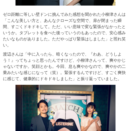
ゼロ距離に等しい壁ドンに挑んでみた感想を聞かれた小柳津さんは
「こんな美しい方と、あんなクローズな空間で、扉が閉まった瞬
間、すごくドキドキして。ただ、いい意味で変な緊張がなかったと
いうか。タブレットを食べた後っていうのもあったので、安心感み
たいなものがありました。ただやっぱり緊張はしました」と照れ笑
い。
渡辺さんは「中に入ったら、暗くなったので、『わあ、どうしよ
う！』ってちょっと思ったんですけど、小柳津さんって、爽やかじ
ゃないですか。笑顔とかも。今回、息も爽やかなので、爽やかの二
乗みたいな感じになって（笑）。緊張するんですけど、すごく爽快
に感じて、健康的にドキドキしました」と振り返っていました。