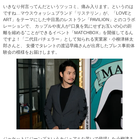
いきなり何言ってんだというツッコミ、痛み入ります。というのは
ですね…マウスウォッシュブランド「リステリン」が、「LOVEと
ART」をテーマにした中目黒のレストラン「PAVILION」とのコラボ
レーションで、 カップルや友人が“口臭を気にせずお互いの心の距
離を縮める”ことができるイベント「MATCHBOX」を開催してるん
ですよ！「二代目バチェラー」として知られる実業家・小柳津林太
郎さんと、 女優でタレントの渡辺早織さんが出席したプレス事前体
験会の模様をお届けします。
ジャケットにジーンズというカジュアルな装いで登場した小柳津さ