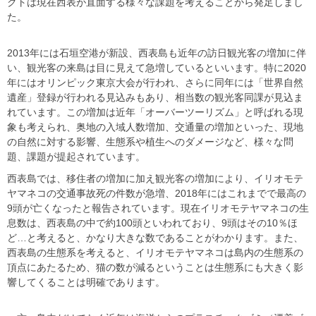
クトは現在西表が直面する様々な課題を考えることから発足しまし
た。
2013年には石垣空港が新設、西表島も近年の訪日観光客の増加に伴
い、観光客の来島は目に見えて急増しているといいます。特に2020
年にはオリンピック東京大会が行われ、さらに同年には「世界自然
遺産」登録が行われる見込みもあり、相当数の観光客同課が見込ま
れています。この増加は近年「オーバーツーリズム」と呼ばれる現
象も考えられ、奥地の入域人数増加、交通量の増加といった、現地
の自然に対する影響、生態系や植生へのダメージなど、様々な問
題、課題が提起されています。
西表島では、移住者の増加に加え観光客の増加により、イリオモテ
ヤマネコの交通事故死の件数が急増、2018年にはこれまでで最高の
9頭が亡くなったと報告されています。現在イリオモテヤマネコの生
息数は、西表島の中で約100頭といわれており、9頭はその10％ほ
ど…と考えると、かなり大きな数であることがわかります。また、
西表島の生態系を考えると、イリオモテヤマネコは島内の生態系の
頂点にあたるため、猫の数が減るということは生態系にも大きく影
響してくることは明確であります。