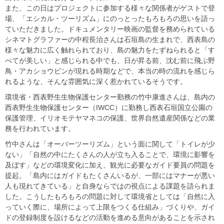
また、この日はプロジェクトに参加する様々な関係者がゲストで登
場、「エシカル・ツーリズム」にのっとったもろもろの思いを語っ
ていただきました。ドキュメンタリー映画の監督を務められている
シネマトグラファーの中程長治さんは石垣島の生まれで、西表島の
様々な魅力に広く触れられており、島の魅力をたずねられると「す
べてが美しい」と感じられる中でも、日が昇る前、沈む前に飛ぶ野
鳥・アカショウビンが現れる時期などで、本当の時の流れを感じら
れるような、そんな雰囲気に深く惹かれているそうです。
環境省・西表野生生物保護センター勤務の竹中康進さんは、島内の
西表野生生物保護センター（IWCC）に勤務し西表石垣国立公園の
保護管理、イリオモテヤマネコの保護、世界自然遺産関係などの業
務を行われています。
竹中さんは「オーバーツーリズム」という面に関して「トイレが少
ない」「自然の中にたくさんの人が立ち入ることで、環境に影響を
及ぼす」などの環境変化に加え、観光に必要なガイド要員の問題を
提起。「島内にはガイドもたくさんいるが、一部にはマナーが悪い
人も現れてきている」と自身ならではの視点による課題を語られま
した。こうしたもろもろの問題に対して環境省としては「自然に入
っていく際に、場所によって上限をつくる仕組み」づくりや、ガイ
ドの登録制度を設けるなどの活動を進める意向があることを示され