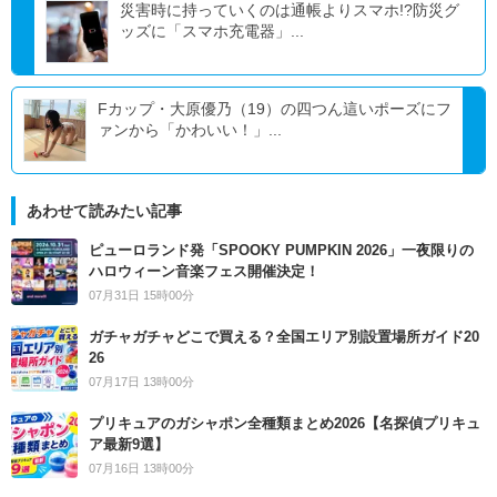
災害時に持っていくのは通帳よりスマホ!?防災グ
ッズに「スマホ充電器」...
Fカップ・大原優乃（19）の四つん這いポーズにフ
ァンから「かわいい！」...
あわせて読みたい記事
ピューロランド発「SPOOKY PUMPKIN 2026」一夜限りの
ハロウィーン音楽フェス開催決定！
07月31日 15時00分
ガチャガチャどこで買える？全国エリア別設置場所ガイド20
26
07月17日 13時00分
プリキュアのガシャポン全種類まとめ2026【名探偵プリキュ
ア最新9選】
07月16日 13時00分