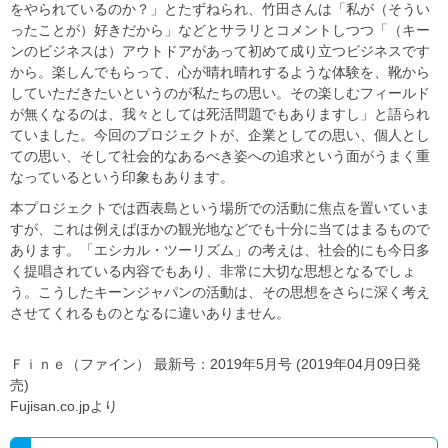
をやられているのか？」とたずねられ、竹田さんは「私が（そうい
ったことが）好きだから」などとサラリとコメントしつつ「（キー
ンのビジネスは）アウトドアがあって初めて成り立つビジネスです
から。楽しんでもらって、心が晴れ晴れするような体験を、靴から
していただきたいというのが私たちの思い。その楽しむフィールド
が無くなるのは、我々としては死活問題でもありますし」と語られ
ていました。今回のプロジェクトが、企業としての思い、個人とし
ての思い、そして社会的なあるべき姿への追求という面がうまく重
なっているという印象もあります。
本プロジェクトでは西表島という場所での活動に焦点を置いていま
すが、これは例えばほかの観光地などでも十分に当てはまるもので
あります。「エシカル・ツーリズム」の考えは、社会的にも今日多
く提唱されている内容でもあり、非常に大切な思想となるでしょ
う。こうしたキーンジャパンの活動は、その思想をさらに深く考え
させてくれるものとなるに違いありません。
Ｆｉｎｅ（ファイン） 最新号：2019年5月号 (2019年04月09日発
売)
Fujisan.co.jpより