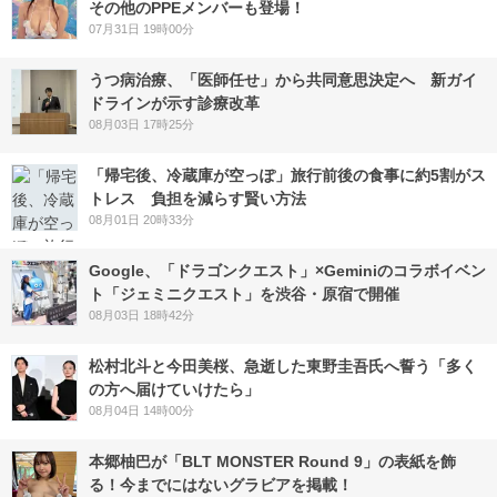
その他のPPEメンバーも登場！
07月31日 19時00分
うつ病治療、「医師任せ」から共同意思決定へ 新ガイ
ドラインが示す診療改革
08月03日 17時25分
「帰宅後、冷蔵庫が空っぽ」旅行前後の食事に約5割がス
トレス 負担を減らす賢い方法
08月01日 20時33分
Google、「ドラゴンクエスト」×Geminiのコラボイベン
ト「ジェミニクエスト」を渋谷・原宿で開催
08月03日 18時42分
松村北斗と今田美桜、急逝した東野圭吾氏へ誓う「多く
の方へ届けていけたら」
08月04日 14時00分
本郷柚巴が「BLT MONSTER Round 9」の表紙を飾
る！今までにはないグラビアを掲載！