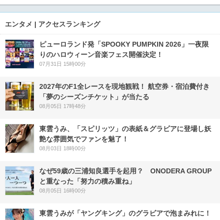
エンタメ | アクセスランキング
ピューロランド発「SPOOKY PUMPKIN 2026」一夜限
りのハロウィーン音楽フェス開催決定！
07月31日 15時00分
2027年のF1全レースを現地観戦！ 航空券・宿泊費付き
「夢のシーズンチケット」が当たる
08月05日 17時48分
東雲うみ、「スピリッツ」の表紙＆グラビアに登場し妖
艶な雰囲気でファンを魅了！
08月03日 18時00分
なぜ59歳の三浦知良選手を起用？ ONODERA GROUP
と重なった「努力の積み重ね」
08月05日 16時00分
東雲うみが「ヤングキング」のグラビアで泡まみれに！