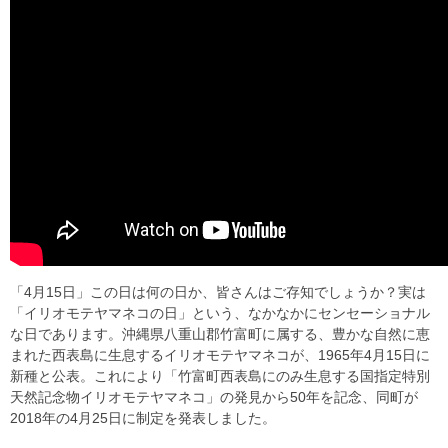
「4月15日」この日は何の日か、皆さんはご存知でしょうか？実は
「イリオモテヤマネコの日」という、なかなかにセンセーショナル
な日であります。沖縄県八重山郡竹富町に属する、豊かな自然に恵
まれた西表島に生息するイリオモテヤマネコが、1965年4月15日に
新種と公表。これにより「竹富町西表島にのみ生息する国指定特別
天然記念物イリオモテヤマネコ」の発見から50年を記念、同町が
2018年の4月25日に制定を発表しました。