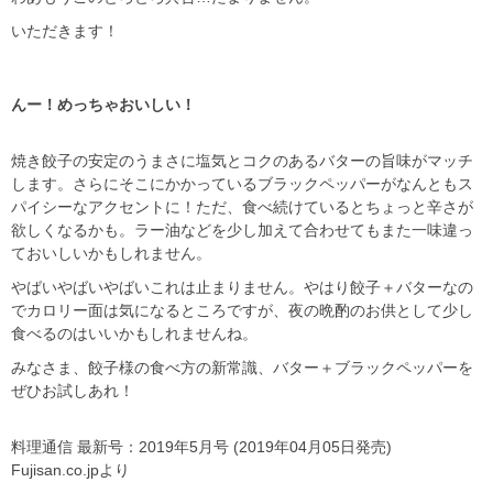
いただきます！
んー！めっちゃおいしい！
焼き餃子の安定のうまさに塩気とコクのあるバターの旨味がマッチ
します。
さらにそこにかかっているブラックペッパーがなんともス
パイシーなアクセントに！
ただ、食べ続けているとちょっと辛さが
欲しくなるかも。ラー油などを少し加えて合わせてもまた一味違っ
ておいしいかもしれません。
やばいやばいやばいこれは止まりません。
やはり餃子＋バターなの
でカロリー面は気になるところですが、夜の晩酌のお供として少し
食べるのはいいかもしれませんね。
みなさま、餃子様の食べ方の新常識、バター＋ブラックペッパーを
ぜひお試しあれ！
料理通信 最新号：2019年5月号 (2019年04月05日発売)
Fujisan.co.jpより