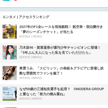
エンタメ | アクセスランキング
2027年のF1全レースを現地観戦！ 航空券・宿泊費付き
「夢のシーズンチケット」が当たる
08月05日 17時48分
乃木坂46・賀喜遥香が週刊少年チャンピオンに登場！
「5年ぶん大人になった私を見ていただけたら」
08月07日 18時00分
東雲うみ、「スピリッツ」の表紙＆グラビアに登場し妖
艶な雰囲気でファンを魅了！
08月03日 18時00分
なぜ59歳の三浦知良選手を起用？ ONODERA GROUP
と重なった「努力の積み重ね」
08月05日 16時00分