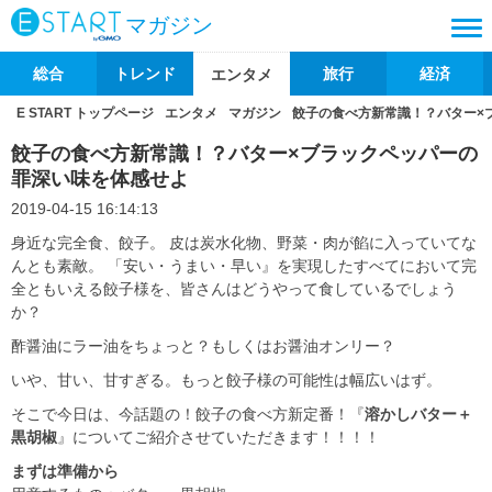
マガジン
総合
トレンド
旅行
経済
エンタメ
E START トップページ
エンタメ
マガジン
餃子の食べ方新常識！？バター×
餃子の食べ方新常識！？バター×ブラックペッパーの
罪深い味を体感せよ
2019-04-15 16:14:13
身近な完全食、餃子。 皮は炭水化物、野菜・肉が餡に入っていてな
んとも素敵。 「安い・うまい・早い』を実現したすべてにおいて完
全ともいえる餃子様を、皆さんはどうやって食しているでしょう
か？
酢醤油にラー油をちょっと？もしくはお醤油オンリー？
いや、甘い、甘すぎる。もっと餃子様の可能性は幅広いはず。
そこで今日は、今話題の！餃子の食べ方新定番！『
溶かしバター＋
黒胡椒
』についてご紹介させていただきます！！！！
まずは準備から