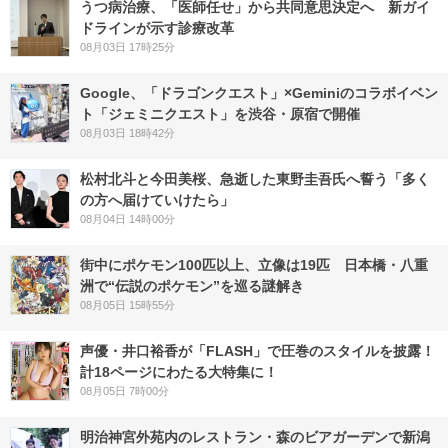
うつ病治療、「医師任せ」から共同意思決定へ 新ガイ
ドラインが示す診療改革
08月03日 17時25分
Google、「ドラゴンクエスト」×Geminiのコラボイベン
ト「ジェミニクエスト」を渋谷・原宿で開催
08月03日 18時42分
松村北斗と今田美桜、急逝した東野圭吾氏へ誓う「多く
の方へ届けていけたら」
08月04日 14時00分
街中にポケモン100匹以上、立像は19匹 日本橋・八重
洲で“伝説のポケモン”を巡る謎解き
08月05日 15時55分
声優・井口裕香が「FLASH」で圧巻のスタイルを披露！
計18ページにわたる大特集に！
08月05日 7時00分
明治神宮外苑内のレストラン・森のビアガーデンで新潟