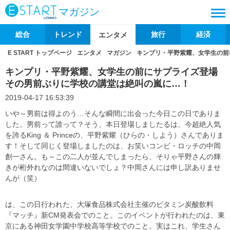
マガジン
総合
トレンド
旅行
経済
エンタメ
E START トップページ
エンタメ
マガジン
キンプリ・平野紫耀、女学生の前
キンプリ・平野紫耀、女学生の前にサプライズ登場
その男前ぶりに学校の講堂は絶叫の嵐に…！
2019-04-17 16:53:39
いや～男前は得よのう…そんな瞬間に出会った今日この日でありま
した。男前って誰って？そう、本日登場しましたるは、今超絶人気
を誇るKing ＆ Princeの、平野紫耀（ひらの・しよう）さんでありま
す！そして同じく登場しましたのは、お笑いコンビ・ロッチの中岡
創一さん。も～この二人が並んでしまったら、そりゃ平野さんの輝
きが桁外れなのは間違いないでしょ？中岡さんには申し訳ありませ
んが（笑）
は、この日行われた、大塚食品株式会社主催のビタミン炭酸飲料
『マッチ』新CM発表会でのこと。このイベントが行われたのは、東
京にある神田女学園中学校高等学校でのこと。実はこれ、学生さん