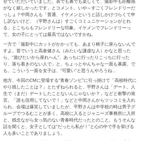
せていただいていました。表でも裏でも楽しくて、撮影中も距離感
がなく嬉しかったです」とコメント。いや～すごくフレンドリーだ
っしょ？中岡さんも「普通、イケメンというと話しかけづらくて申
し訳ないけど、（平野さんは）すごくコミュニケーションがとれ
る」とこちらもフレンドリーな印象。イケメンでフレンドリーっ
て、女の子にとっては最高ではないですかね。
一方で「撮影中にカットがかかっても、あまり椅子に座らないんで
すよ。昔でいうと高倉健さん（みたいな謙虚な人）かなと思った
ら、“遊びたいから座れへん”、あっちに行ったりこっちに行った
り、落ち着きのない人で」と、ちょっとやんちゃな一面も暴露。で
も、こういう一面を女子は、“可愛い”と思うんやろうね…
他方、今回のCMに登場する“青春ゾンビ”に引っ掛けて「高校時代に
やり残したことは？」とたずねられると、平野さんは「デート。人
生で（まだ）デートしたことないんじゃないか？」などと衝撃の発
言。「誰も信用してないで！」などと中岡さんからツッコミを入れ
られ、会場は爆笑していましたが、平野さんは中学校の時は男子グ
ループでつるむことが多く、高校に入るとジャニーズ事務所に入所
と、残念ながら女っ気のない青春時代だったとのこと。もうそんな
話を聞くと、女子としては“だったら私が！”と心の中で手を挙げる
人も多いことでありましょう。