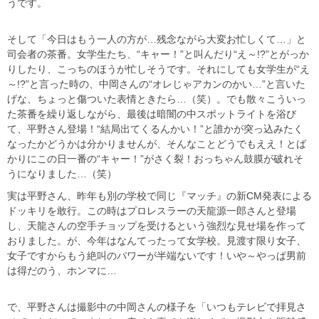
うです。
そして「今日はもう一人の方が…残念ながら大変お忙しくて…」と
司会者の茶番。女学生たち、“キャー！”と叫んだり“え～!?”とがっか
りしたり、こっちのほうが忙しそうです。それにしても女学生が“え
～!?”と言った時の、中岡さんの“オレじゃアカンのかい…”と言いた
げな、ちょっと傷ついた表情ときたら…（笑）。でも散々こういっ
た茶番を繰り返しながら、最後は暗闇の中スポットライトを浴び
て、平野さん登場！“結局出てくるんかい！”と誰かが突っ込みたく
なったかどうかは分かりませんが、そんなことどうでもええ！とば
かりにこの日一番の“キャー！”がさく裂！おっちゃん鼓膜が破れそ
うになりました…（笑）
実は平野さん、昨年も別の学校で同じ『マッチ』の新CM発表による
ドッキリを敢行。この時はプロレスラーの天龍源一郎さんと登場
し、天龍さんの空手チョップを受けるという強烈な見せ場を作って
おりました。が、今年はなんてったって女学校。見渡す限り女子、
女子ですからもう絶叫のパワーが半端ないです！いや～やっぱ男前
は得だのう、ホンマに…
で、平野さんは撮影中の中岡さんの様子を「いつもテレビで拝見さ