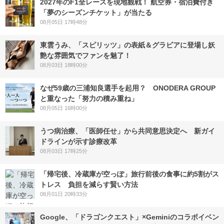
2027年のF1全レースを現地観戦！ 航空券・宿泊費付き
「夢のシーズンチケット」が当たる
08月05日 17時48分
東雲うみ、「スピリッツ」の表紙＆グラビアに登場し妖
艶な雰囲気でファンを魅了！
08月03日 18時00分
なぜ59歳の三浦知良選手を起用？ ONODERA GROUP
と重なった「努力の積み重ね」
08月05日 16時00分
うつ病治療、「医師任せ」から共同意思決定へ 新ガイ
ドラインが示す診療改革
08月03日 17時25分
「帰宅後、冷蔵庫が空っぽ」旅行前後の食事に約5割がス
トレス 負担を減らす賢い方法
08月01日 20時33分
Google、「ドラゴンクエスト」×Geminiのコラボイベン