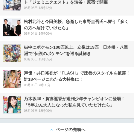
ト「ジェミニクエスト」を渋谷・原宿で開催
08月03日 18時42分
松村北斗と今田美桜、急逝した東野圭吾氏へ誓う「多く
の方へ届けていけたら」
08月04日 14時00分
街中にポケモン100匹以上、立像は19匹 日本橋・八重
洲で“伝説のポケモン”を巡る謎解き
08月05日 15時55分
声優・井口裕香が「FLASH」で圧巻のスタイルを披露！
計18ページにわたる大特集に！
08月05日 7時00分
乃木坂46・賀喜遥香が週刊少年チャンピオンに登場！
「5年ぶん大人になった私を見ていただけたら」
08月07日 18時00分
ページの先頭へ