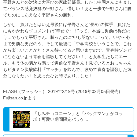
平野さんとの対決に大喜びの家政部部員。しかし中岡さんにもまし
てバランス感覚抜群の平野さん、惜しい！あと一歩で平野さんに勝
てたのに…あえなく平野さんの勝利。
しかし、負けたとはいえ最後には平野さんと“長め”の握手。負けた
にもかかわらずコメントは“幸せです！”って。本当に男前は得だの
う…でもって平野さん、勝ったのに“申し訳ない…”って。いや～心
まで男前な男だのう。そして最後に「中学高校ということで、これ
から楽しいことがたくさん待ってると思いますので、青春時ゾンビ
にならないよう青春を謳歌してください！」と女学生たちにエー
ル。もう体の隅から隅まで男前な平野さん！見ているとおっちゃん
もビタミン炭酸飲料『マッチ』を飲んで、改めて青春を謳歌した気
分になりたい！と思ったひと時でありました！
FLASH（フラッシュ） 2019年2/19号 (2019年02月05日発売)
Fujisan.co.jpより
「しみチョココーン」と「パックマン」がコラ
ボ！可愛い期間限定パッケ...