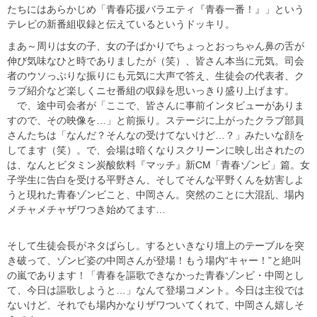
たちにはあらかじめ「青春応援バラエティ『青春一番！』」という
テレビの新番組収録と伝えているというドッキリ。
まあ～周りは女の子、女の子ばかりでちょっとおっちゃん鼻の舌が
伸び気味なひと時でありましたが（笑）、皆さん本当に元気。司会
者のウソっぷりな振りにも元気に大声で答え、生徒会の代表者、ク
ラブ紹介など楽しくニセ番組の収録を思いっきり盛り上げます。
で、途中司会者が「ここで、皆さんに事前インタビューがありま
すので、その映像を…」と前振り。ステージに上がったクラブ部員
さんたちは「なんだ？そんなの受けてないけど…？」みたいな顔を
してます（笑）。で、会場は暗くなりスクリーンに映し出されたの
は、なんとビタミン炭酸飲料『マッチ』新CM「青春ゾンビ」篇。女
子学生に告白を受ける平野さん、そしてそんな平野くんを妨害しよ
うと現れた青春ゾンビこと、中岡さん。突然のことに大混乱、場内
メチャメチャザワつき始めてます…
そして生徒会長がネタばらし。するといきなり壇上のテーブルを突
き破って、ゾンビ姿の中岡さんが登場！もう場内“キャー！”と絶叫
の嵐であります！「青春を謳歌できなかった青春ゾンビ・中岡とし
て、今日は謳歌しようと…」なんて登場コメント。今日は主役では
ないけど、それでも場内かなりザワついてくれて、中岡さん嬉しそ