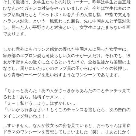
そして最後は、女学生たちとの対決コーナー。昨年は学生と垂直飛
びなんかでガチンコ対決をやっていましたが、今年は学生代表のク
ラブ活動員たちと「ペットボトルを片手の人差し指、中指で支える
バランス対決」という一風変わった勝負。先に中岡さんと予選対決
し、勝った人が平野さんと対決という、女学生にはたまらない企画
であります。
しかし意外にもバランス感覚の優れた中岡さんに勝った女学生は、
家政部のエプロン姿も可愛らしい女の子が一人だけ。それでも、彼
女が平野さんの近くに立てるというだけで、全校生徒から羨望のま
なざし。周りにいたほかのクラブ員の子からはイケイケの後押し。
もう青春の一ページを思い出すようなワンシーンであります。
「ちょっとあんた！あの人がさっきからあんたのことチラチラ見て
るわよ！あら、結構イケメン…」
「え～！私どうしよう…はずかしい…」
「いいから行きなさい！もうこのチャンスを逃したら、次の告白の
タイミング無いわよ！」
…すいません、なんか彼女らの姿を見ていると、おっちゃんは青春
ドラマのワンシーンを妄想してしまいました（笑）。まあとにかく