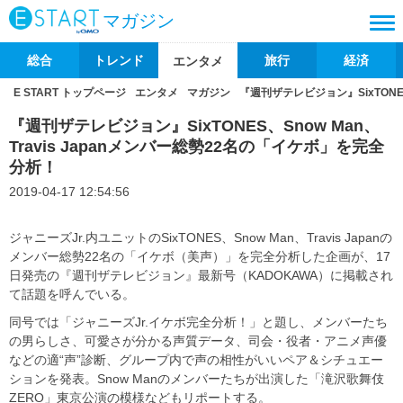
マガジン
総合
トレンド
旅行
経済
エンタメ
E START トップページ
エンタメ
マガジン
『週刊ザテレビジョン』SixTONES
『週刊ザテレビジョン』SixTONES、Snow Man、
Travis Japanメンバー総勢22名の「イケボ」を完全
分析！
2019-04-17 12:54:56
ジャニーズJr.内ユニットのSixTONES、Snow Man、Travis Japanの
メンバー総勢22名の「イケボ（美声）」を完全分析した企画が、17
日発売の『週刊ザテレビジョン』最新号（KADOKAWA）に掲載され
て話題を呼んでいる。
同号では「ジャニーズJr.イケボ完全分析！」と題し、メンバーたち
の男らしさ、可愛さが分かる声質データ、司会・役者・アニメ声優
などの適“声”診断、グループ内で声の相性がいいペア＆シチュエー
ションを発表。Snow Manのメンバーたちが出演した「滝沢歌舞伎
ZERO」東京公演の模様などもリポートする。