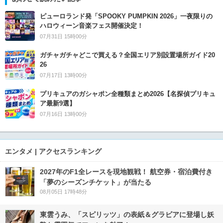
ピューロランド発「SPOOKY PUMPKIN 2026」一夜限りの
ハロウィーン音楽フェス開催決定！
07月31日 15時00分
ガチャガチャどこで買える？全国エリア別設置場所ガイド20
26
07月17日 13時00分
プリキュアのガシャポン全種類まとめ2026【名探偵プリキュ
ア最新9選】
07月16日 13時00分
エンタメ | アクセスランキング
2027年のF1全レースを現地観戦！ 航空券・宿泊費付き
「夢のシーズンチケット」が当たる
08月05日 17時48分
東雲うみ、「スピリッツ」の表紙＆グラビアに登場し妖