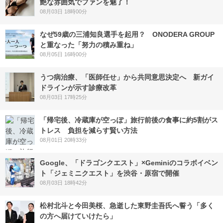
艶な雰囲気でファンを魅了！
08月03日 18時00分
なぜ59歳の三浦知良選手を起用？ ONODERA GROUP
と重なった「努力の積み重ね」
08月05日 16時00分
うつ病治療、「医師任せ」から共同意思決定へ 新ガイ
ドラインが示す診療改革
08月03日 17時25分
「帰宅後、冷蔵庫が空っぽ」旅行前後の食事に約5割がス
トレス 負担を減らす賢い方法
08月01日 20時33分
Google、「ドラゴンクエスト」×Geminiのコラボイベン
ト「ジェミニクエスト」を渋谷・原宿で開催
08月03日 18時42分
松村北斗と今田美桜、急逝した東野圭吾氏へ誓う「多く
の方へ届けていけたら」