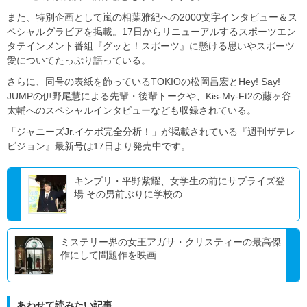
また、特別企画として嵐の相葉雅紀への2000文字インタビュー＆ス
ペシャルグラビアを掲載。17日からリニューアルするスポーツエン
タテインメント番組『グッと！スポーツ』に懸ける思いやスポーツ
愛についてたっぷり語っている。
さらに、同号の表紙を飾っているTOKIOの松岡昌宏とHey! Say!
JUMPの伊野尾慧による先輩・後輩トークや、Kis-My-Ft2の藤ヶ谷
太輔へのスペシャルインタビューなども収録されている。
「ジャニーズJr.イケボ完全分析！」が掲載されている『週刊ザテレ
ビジョン』最新号は17日より発売中です。
キンプリ・平野紫耀、女学生の前にサプライズ登
場 その男前ぶりに学校の...
ミステリー界の女王アガサ・クリスティーの最高傑
作にして問題作を映画...
あわせて読みたい記事