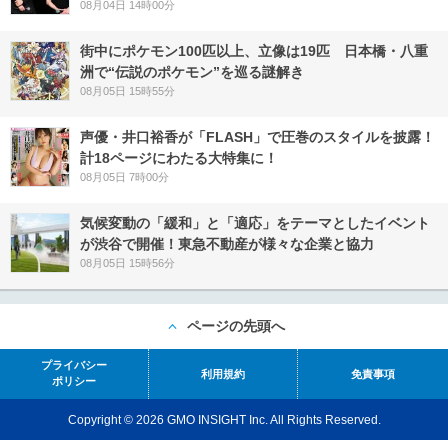
08月04日 14時00分
街中にポケモン100匹以上、立像は19匹 日本橋・八重
洲で“伝説のポケモン”を巡る謎解き
08月05日 15時55分
声優・井口裕香が「FLASH」で圧巻のスタイルを披露！
計18ページにわたる大特集に！
08月05日 7時00分
気候変動の「緩和」と「適応」をテーマとしたイベント
が渋谷で開催！東急不動産が様々な企業と協力
08月05日 15時56分
ページの先頭へ
プライバシー
利用規約
免責事項
ポリシー
Copyright © 2026 GMO INSIGHT Inc. All Rights Reserved.