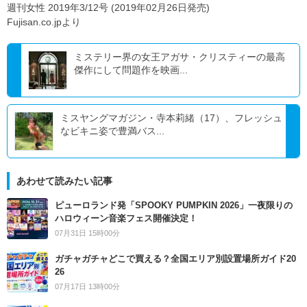
週刊女性 2019年3/12号 (2019年02月26日発売)
Fujisan.co.jpより
ミステリー界の女王アガサ・クリスティーの最高
傑作にして問題作を映画...
ミスヤングマガジン・寺本莉緒（17）、フレッシュ
なビキニ姿で豊満バス...
あわせて読みたい記事
ピューロランド発「SPOOKY PUMPKIN 2026」一夜限りの
ハロウィーン音楽フェス開催決定！
07月31日 15時00分
ガチャガチャどこで買える？全国エリア別設置場所ガイド20
26
07月17日 13時00分