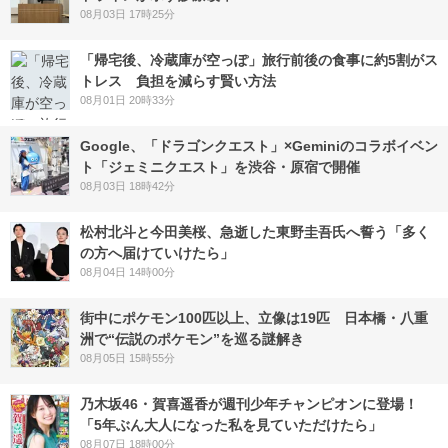
08月03日 17時25分
「帰宅後、冷蔵庫が空っぽ」旅行前後の食事に約5割がス
トレス 負担を減らす賢い方法
08月01日 20時33分
Google、「ドラゴンクエスト」×Geminiのコラボイベン
ト「ジェミニクエスト」を渋谷・原宿で開催
08月03日 18時42分
松村北斗と今田美桜、急逝した東野圭吾氏へ誓う「多く
の方へ届けていけたら」
08月04日 14時00分
街中にポケモン100匹以上、立像は19匹 日本橋・八重
洲で“伝説のポケモン”を巡る謎解き
08月05日 15時55分
乃木坂46・賀喜遥香が週刊少年チャンピオンに登場！
「5年ぶん大人になった私を見ていただけたら」
08月07日 18時00分