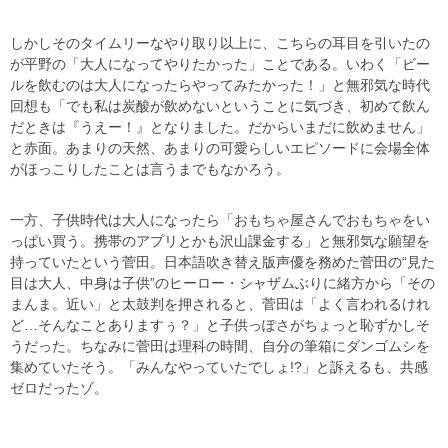
しかしそのタイムリーなやり取り以上に、こちらの耳目を引いたの
が平野の「大人になってやりたかった」ことである。いわく「ビー
ルを飲むのは大人になったらやってみたかった！」と無邪気な時代
回想も「でも私は炭酸が飲めないということに気づき、初めて飲ん
だときは『うえー！』となりました。だからいまだに飲めません」
と赤面。あまりの天然、あまりの可愛らしいエピソードに会場全体
がほっこりしたことは言うまでもなかろう。
一方、子供時代は大人になったら「おもちゃ屋さんでおもちゃをい
っぱい買う。携帯のアプリとかも沢山課金する」と無邪気な願望を
持っていたという菅田。日本語吹き替え版声優を務めた菅田の“見た
目は大人、中身は子供”のヒーロー・シャザムぶりに緒方から「その
まんま。近い」と太鼓判を押されると、菅田は「よく言われるけれ
ど…そんなことありますぅ？」と子供っぽさがちょっと恥ずかしそ
うだった。ちなみに菅田は理科の時間、自分の筆箱にダンゴムシを
集めていたそう。「みんなやっていたでしょ!?」と訴えるも、共感
ゼロだったゾ。