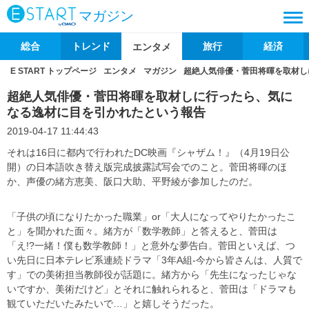
マガジン
総合
トレンド
旅行
経済
エンタメ
E START トップページ
エンタメ
マガジン
超絶人気俳優・菅田将暉を取材し
超絶人気俳優・菅田将暉を取材しに行ったら、気に
なる逸材に目を引かれたという報告
2019-04-17 11:44:43
それは16日に都内で行われたDC映画『シャザム！』（4月19日公
開）の日本語吹き替え版完成披露試写会でのこと。菅田将暉のほ
か、声優の緒方恵美、阪口大助、平野綾が参加したのだ。
「子供の頃になりたかった職業」or「大人になってやりたかったこ
と」を聞かれた面々。緒方が「数学教師」と答えると、菅田は
「え!?一緒！僕も数学教師！」と意外な夢告白。菅田といえば、つ
い先日に日本テレビ系連続ドラマ「3年A組-今から皆さんは、人質で
す」での美術担当教師役が話題に。緒方から「先生になったじゃな
いですか、美術だけど」とそれに触れられると、菅田は「ドラマも
観ていただいたみたいで…」と嬉しそうだった。