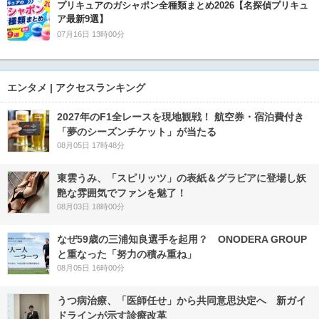
プリキュアのガシャポン全種類まとめ2026【名探偵プリキュ
ア最新9選】
07月16日 13時00分
エンタメ | アクセスランキング
2027年のF1全レースを現地観戦！ 航空券・宿泊費付き
「夢のシーズンチケット」が当たる
08月05日 17時48分
東雲うみ、「スピリッツ」の表紙＆グラビアに登場し妖
艶な雰囲気でファンを魅了！
08月03日 18時00分
なぜ59歳の三浦知良選手を起用？ ONODERA GROUP
と重なった「努力の積み重ね」
08月05日 16時00分
うつ病治療、「医師任せ」から共同意思決定へ 新ガイ
ドラインが示す診療改革