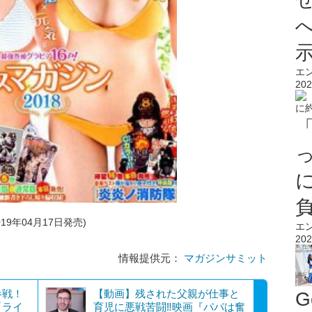
エ
202
19年04月17日発売)
エ
202
情報提供元：
マガジンサミット
参戦！
【動画】残された父親が仕事と
G
「ライ
育児に悪戦苦闘‼映画『パパは奮