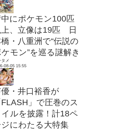
街中にポケモン100匹
以上、立像は19匹 日
本橋・八重洲で“伝説の
ポケモン”を巡る謎解き
ンタメ
6-08-05 15:55
声優・井口裕香が
「FLASH」で圧巻のス
タイルを披露！計18ペ
ージにわたる大特集