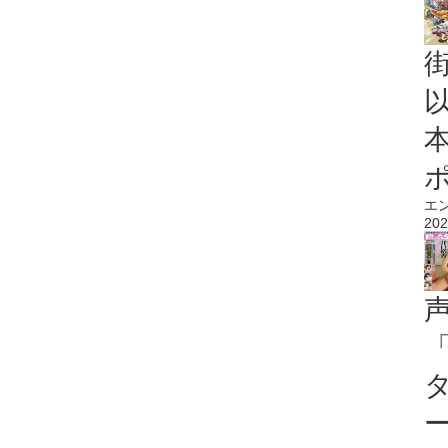
エ
202