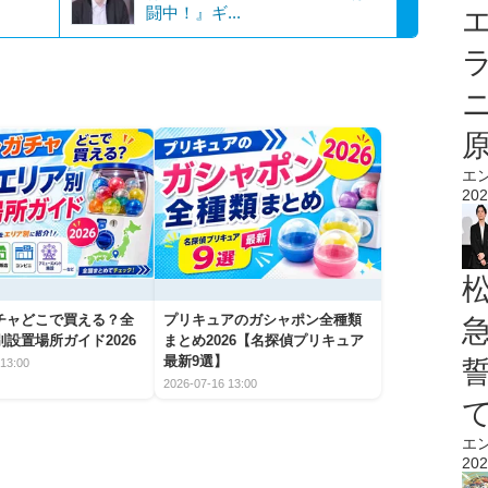
闘中！』ギ...
エ
エ
202
チャどこで買える？全
プリキュアのガシャポン全種類
設置場所ガイド2026
まとめ2026【名探偵プリキュア
最新9選】
13:00
2026-07-16 13:00
エ
202