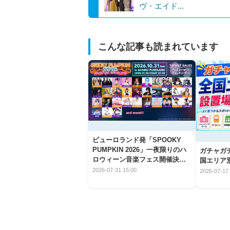
ヴ・エイド...
こんな記事も読まれています
ピューロランド発「SPOOKY
PUMPKIN 2026」一夜限りのハ
ガチャガ
ロウィーン音楽フェス開催決
国エリア別
定！
2026-07-31 15:00
2026-07-17 