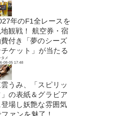
027年のF1全レースを
現地観戦！ 航空券・宿
泊費付き「夢のシーズ
ンチケット」が当たる
ンタメ
6-08-05 17:48
東雲うみ、「スピリッ
ツ」の表紙＆グラビア
に登場し妖艶な雰囲気
でファンを魅了！