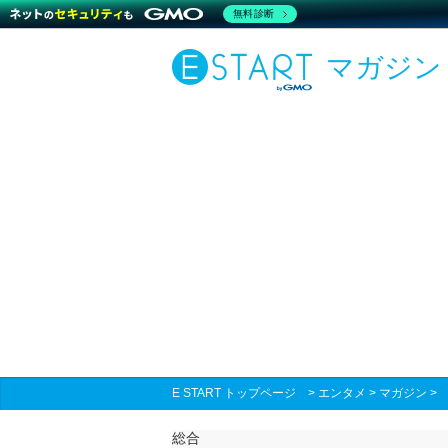
無料診断
マガジン
E START トップページ
>
エンタメ
>
マガジン
総合