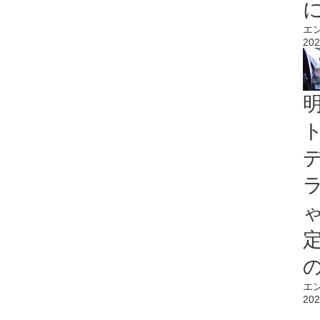
エ
202
エ
202