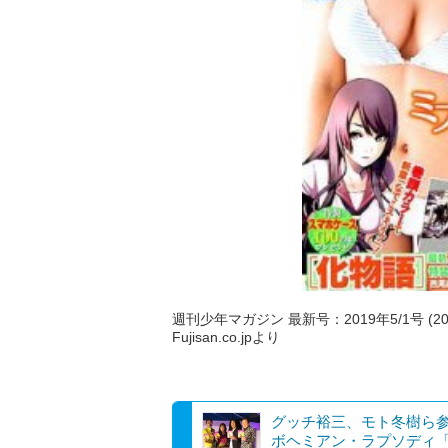
週刊少年マガジン 最新号：2019年5/1号 (20
Fujisan.co.jpより
グッチ裕三、モト冬樹ら
ボヘミアン・ラプソディ