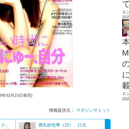
エ
202
M
エ
19年03月23日発売)
202
情報提供元：
マガジンサミット
スク」
都丸紗也華（22）、口元