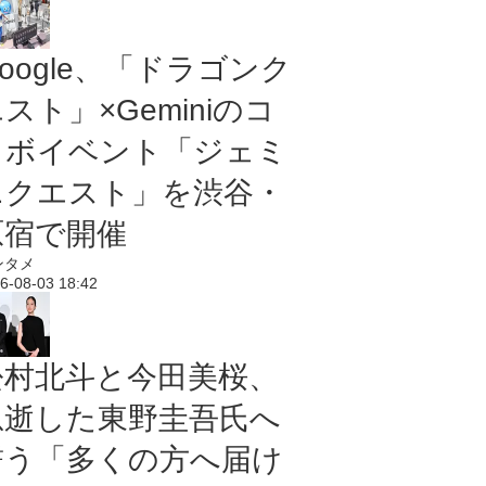
oogle、「ドラゴンク
スト」×Geminiのコ
ラボイベント「ジェミ
ニクエスト」を渋谷・
原宿で開催
ンタメ
6-08-03 18:42
松村北斗と今田美桜、
急逝した東野圭吾氏へ
誓う「多くの方へ届け