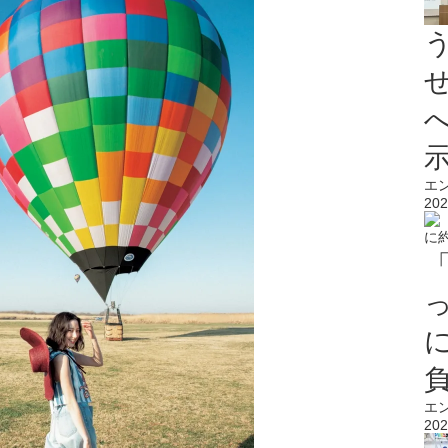
エ
202
エ
202