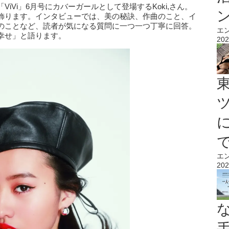
iVi」6月号にカバーガールとして登場するKoki,さん。
飾ります。インタビューでは、美の秘訣、作曲のこと、イ
のことなど、読者が気になる質問に一つ一つ丁寧に回答。
エ
幸せ」と語ります。
202
エ
202