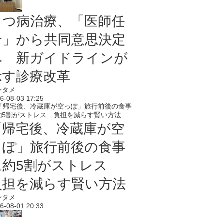
うつ病治療、「医師任
せ」から共同意思決定
へ 新ガイドラインが
示す診療改革
ンタメ
6-08-03 17:25
「帰宅後、冷蔵庫が空
っぽ」旅行前後の食事
に約5割がストレス
負担を減らす賢い方法
ンタメ
6-08-01 20:33