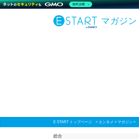
無料診断
マガジン
E START トップページ
>
エンタメ
>
マガジン
総合