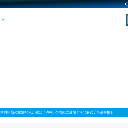
>
木村拓哉の愛娘Koki,が雑誌「ViVi」の表紙に登場！河北麻友子卒業特集も