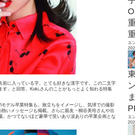
O
エ
202
名前に入っている字。とても好きな漢字です。この二文字
す」と回答。Koki,さんのことがもっとよく知れる特集
Viモデル卒業特集も。旅立ちをイメージし、気球での撮影
らの熱いメッセージも掲載。さらに親友・桐谷美玲さんや出
場。かつてないほど豪華で笑いあり涙ありの卒業企画とな
エ
202