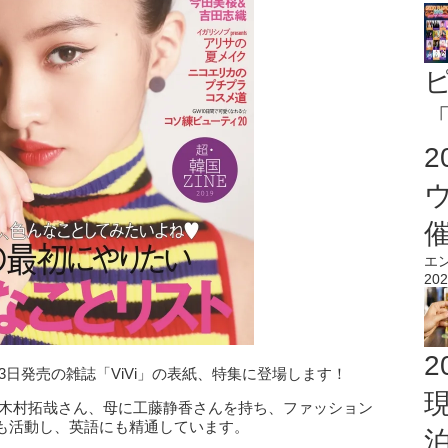
「
エ
202
2
23日発売の雑誌「ViVi」の表紙、特集に登場します！
。父に木村拓哉さん、母に工藤静香さんを持ち、ファッション
も活動し、英語にも精通しています。