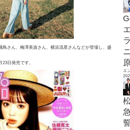
G
エ
飛鳥さん、梅澤美波さん、横浜流星さんなどが登場し、盛
4月23日発売です。
エ
202