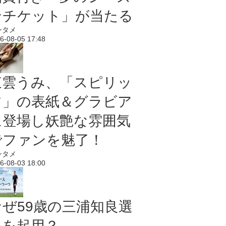
ンチケット」が当たる
ンタメ
6-08-05 17:48
東雲うみ、「スピリッ
ツ」の表紙＆グラビア
に登場し妖艶な雰囲気
でファンを魅了！
ンタメ
6-08-03 18:00
なぜ59歳の三浦知良選
手を起用？