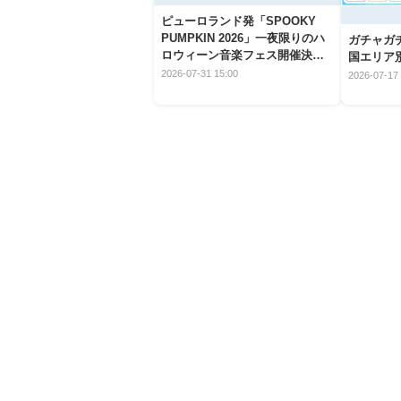
ピューロランド発「SPOOKY
PUMPKIN 2026」一夜限りのハ
ガチャガ
ロウィーン音楽フェス開催決
国エリア別
定！
2026-07-31 15:00
2026-07-17 