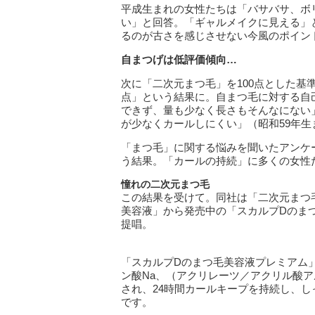
平成生まれの女性たちは「バサバサ、ボ
い」と回答。「ギャルメイクに見える」
るのが古さを感じさせない今風のポイン
自まつげは低評価傾向…
次に「二次元まつ毛」を100点とした基
点」という結果に。自まつ毛に対する自
できず、量も少なく長さもそんなにない」
が少なくカールしにくい」（昭和59年生
「まつ毛」に関する悩みを聞いたアンケ
う結果。「カールの持続」に多くの女性
憧れの二次元まつ毛
この結果を受けて。同社は「二次元まつ
美容液」から発売中の「スカルプDのまつ
提唱。
「スカルプDのまつ毛美容液プレミアム」
ン酸Na、（アクリレーツ／アクリル酸ア
され、24時間カールキープを持続し、
です。