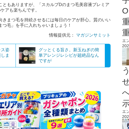
こともありますが、「スカルプDのまつ毛美容液プレミア
O
のケアも楽ちんです。
向きまつ毛を持続させるには毎日のケアが肝心。質のいい
まつ毛」を手に入れちゃいましょう！
情報提供元：
マガジンサミット
エ
202
レス姿
グッとくる旨さ。新玉ねぎの簡
報しま
単アレンジレシピが超絶品なん
ですが
エ
202