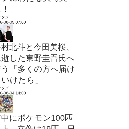
に！
ンタメ
6-08-05 07:00
松村北斗と今田美桜、
急逝した東野圭吾氏へ
誓う「多くの方へ届け
ていけたら」
ンタメ
6-08-04 14:00
街中にポケモン100匹
以上、立像は19匹 日