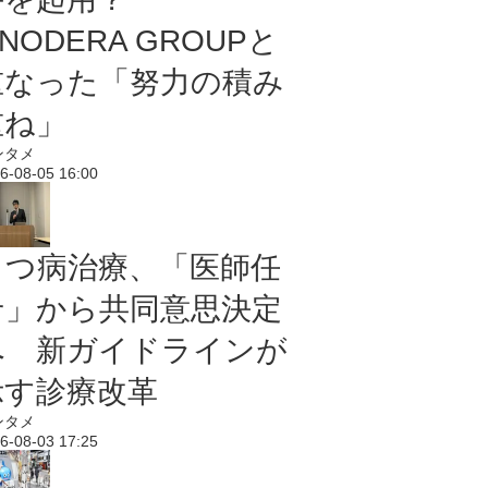
NODERA GROUPと
重なった「努力の積み
重ね」
ンタメ
6-08-05 16:00
うつ病治療、「医師任
せ」から共同意思決定
へ 新ガイドラインが
示す診療改革
ンタメ
6-08-03 17:25