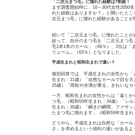
「二次元まつ毛」に憧れた経験は7割超！
まず調査開始時に、10～30代女性20
れた経験はありますか？」と聞いたとこ
次元まつ毛」に憧れた経験があることが
続いて「二次元まつ毛」に憧れたことがある
絞って、自分のまつ毛を「二次元まつ毛
毛1本1本のカール」（66％）、2位は「
リューム」（63％）となりました。
平成生まれと昭和生まれで違い？
個別回答では、平成生まれの女性から「
生まれ：21歳）「自然なカールで目を
25歳）「雨粒や水滴が乗る、きれいなカ
一方、昭和生まれの女性からは「遠くか
つ毛」（昭和59年生まれ：34歳）「シ
生まれ：35歳）「瞬きの瞬間、ファサ
たまつ毛に憧れます」（昭和59年生まれ
どうやら、平成生まれは自然な「カール
さ」を求めるという傾向の違いがあるよ