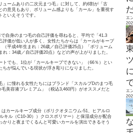
リュームありの二次元まつ毛」に対して、約6割が「古
との意見もあり、ボリューム感よりも「カール」を重視す
トといえそうです。
エ
202
準で自身のまつ毛の自己評価を尋ねると、平均で「41.3
己評価が低い人が多く、女性たちからは「カールがキープ
（平成4年生まれ：26歳／自己評価25点）「ボリューム
まれ：34歳／自己評価20点）などの声が上がりました。
ートでも、1位が「カールキープできない」（66％）とい
たちが悩んでいる現状が浮き彫りになりました。
毛」に憧れる女性たちにはブランド「スカルプDのまつ毛
毛美容液プレミアム」（税込3,460円）がオススメだと
エ
202
はカールキープ成分（ポリクオタニウム-51、ヒアルロ
ルキル（C10-30））クロスポリマー）と保湿成分が配合
しっかりと夜までくるんと可愛いカールを演出できるそう