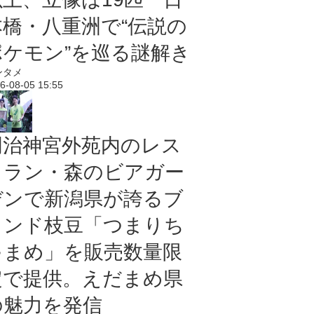
本橋・八重洲で“伝説の
ポケモン”を巡る謎解き
ンタメ
6-08-05 15:55
明治神宮外苑内のレス
トラン・森のビアガー
デンで新潟県が誇るブ
ランド枝豆「つまりち
ゃまめ」を販売数量限
定で提供。えだまめ県
の魅力を発信