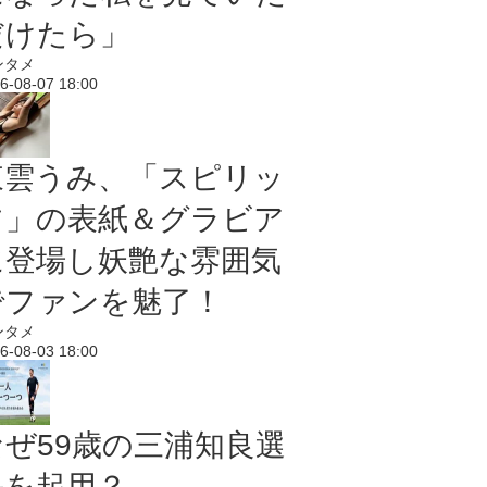
だけたら」
ンタメ
6-08-07 18:00
東雲うみ、「スピリッ
ツ」の表紙＆グラビア
に登場し妖艶な雰囲気
でファンを魅了！
ンタメ
6-08-03 18:00
なぜ59歳の三浦知良選
手を起用？