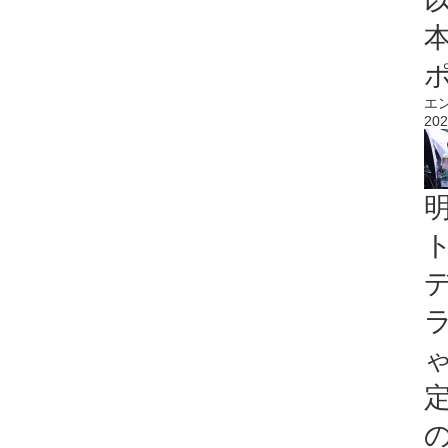
エ
202