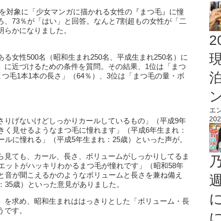
50名を対象に「少女マンガに描かれる女性の『まつ毛』に憧
ろ、73％が「はい」と回答。なんと7割超もの女性が「二
明らかになりました。
2
女性500名（昭和生まれ250名、平成生まれ250名）に
」に近づけるための条件を質問。その結果、1位は「まつ
まつ毛1本1本の長さ」（64％）、3位は「まつ毛の量・ボ
エ
202
さりげないけどしっかりカールしているもの」（平成9年
大きく見せるようなまつ毛に憧れます」（平成6年生まれ：
ールに憧れる」（平成5年生まれ：25歳）といった声が。
ら見ても、カール、長さ、ボリュームがしっかりしてるま
ルエットがハッキリわかるまつ毛が憧れです」（昭和58年
ッと音が聞こえるかのようなボリュームと長さを兼ね備え
：35歳）といった意見がありました。
」を求め、昭和生まれははっきりとした「ボリューム・長
うです。