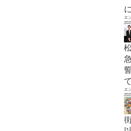
エ
202
エ
202