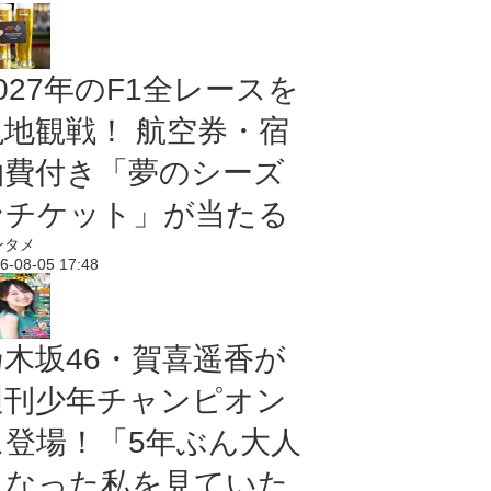
027年のF1全レースを
現地観戦！ 航空券・宿
泊費付き「夢のシーズ
ンチケット」が当たる
ンタメ
6-08-05 17:48
乃木坂46・賀喜遥香が
週刊少年チャンピオン
に登場！「5年ぶん大人
になった私を見ていた