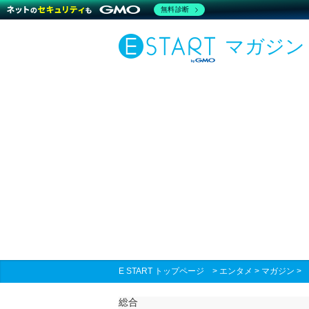
無料診断
マガジン
E START トップページ
>
エンタメ
>
マガジン
総合