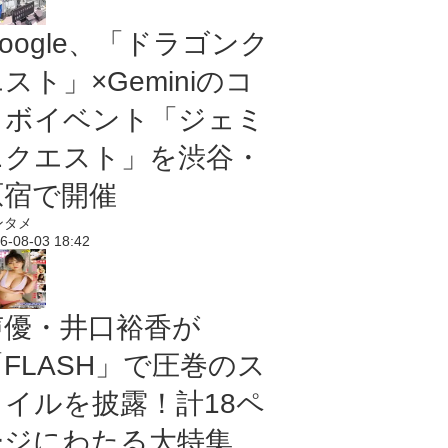
oogle、「ドラゴンク
スト」×Geminiのコ
ラボイベント「ジェミ
ニクエスト」を渋谷・
原宿で開催
ンタメ
6-08-03 18:42
声優・井口裕香が
「FLASH」で圧巻のス
タイルを披露！計18ペ
ージにわたる大特集