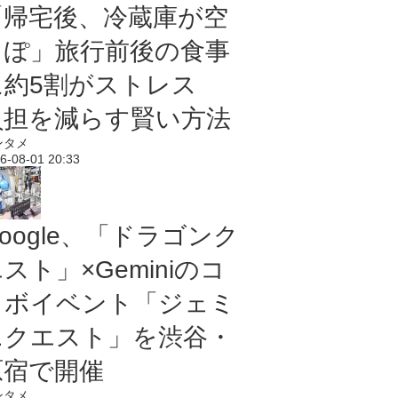
「帰宅後、冷蔵庫が空
っぽ」旅行前後の食事
に約5割がストレス
負担を減らす賢い方法
ンタメ
6-08-01 20:33
oogle、「ドラゴンク
スト」×Geminiのコ
ラボイベント「ジェミ
ニクエスト」を渋谷・
原宿で開催
ンタメ