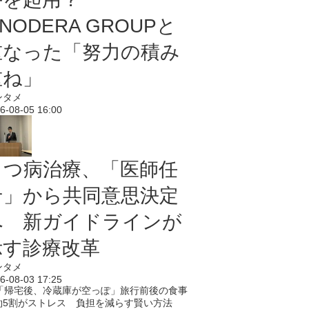
NODERA GROUPと
重なった「努力の積み
重ね」
ンタメ
6-08-05 16:00
うつ病治療、「医師任
せ」から共同意思決定
へ 新ガイドラインが
示す診療改革
ンタメ
6-08-03 17:25