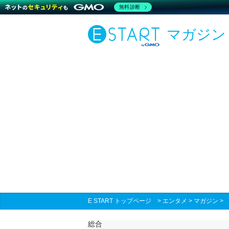
無料診断
マガジン
E START トップページ
>
エンタメ
>
マガジン
総合