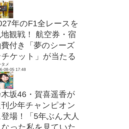
027年のF1全レースを
現地観戦！ 航空券・宿
泊費付き「夢のシーズ
ンチケット」が当たる
ンタメ
6-08-05 17:48
乃木坂46・賀喜遥香が
週刊少年チャンピオン
に登場！「5年ぶん大人
になった私を見ていた