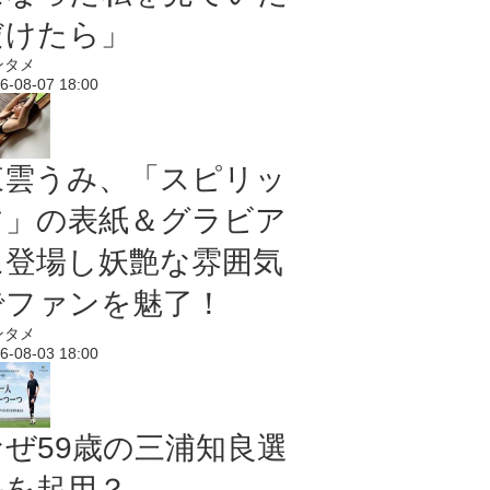
だけたら」
ンタメ
6-08-07 18:00
東雲うみ、「スピリッ
ツ」の表紙＆グラビア
に登場し妖艶な雰囲気
でファンを魅了！
ンタメ
6-08-03 18:00
なぜ59歳の三浦知良選
手を起用？