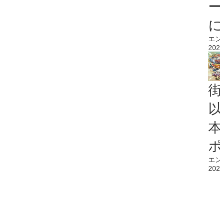
エ
202
エ
202