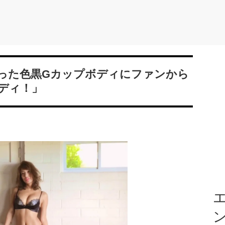
まった色黒Gカップボディにファンから
ディ！」
エ