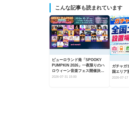
こんな記事も読まれています
ピューロランド発「SPOOKY
PUMPKIN 2026」一夜限りのハ
ガチャガ
ロウィーン音楽フェス開催決
国エリア別
定！
2026-07-31 15:00
2026-07-17 