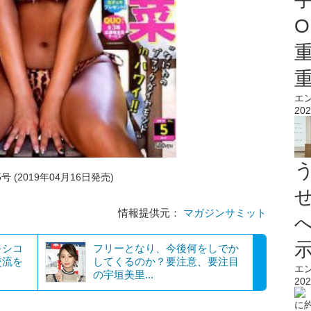
O
エ
202
 (2019年04月16日発売)
情報提供元：
マガジンサミット
キシコ
フリーとなり、今後何をしでか
交流を
してくるのか？要注意、要注目
エ
の宇垣美里...
202