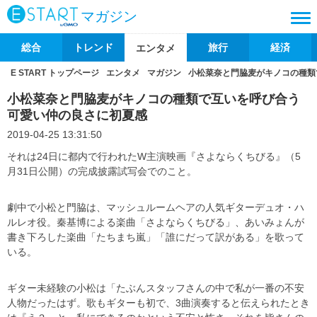
マガジン
総合
トレンド
旅行
経済
エンタメ
E START トップページ
エンタメ
マガジン
小松菜奈と門脇麦がキノコの種類
小松菜奈と門脇麦がキノコの種類で互いを呼び合う
可愛い仲の良さに初夏感
2019-04-25 13:31:50
それは24日に都内で行われたW主演映画『さよならくちびる』（5
月31日公開）の完成披露試写会でのこと。
劇中で小松と門脇は、マッシュルームヘアの人気ギターデュオ・ハ
ルレオ役。秦基博による楽曲「さよならくちびる」、あいみょんが
書き下ろした楽曲「たちまち嵐」「誰にだって訳がある」を歌って
いる。
ギター未経験の小松は「たぶんスタッフさんの中で私が一番の不安
人物だったはず。歌もギターも初で、3曲演奏すると伝えられたとき