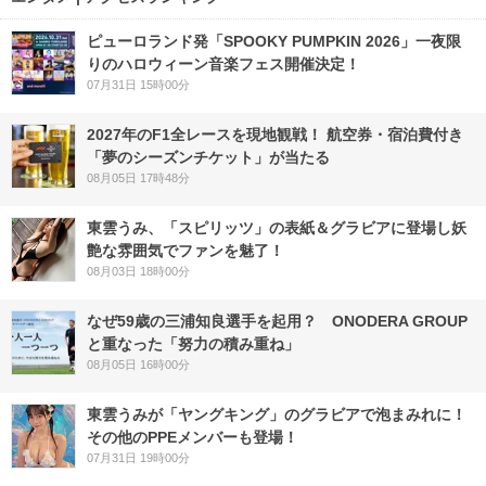
ピューロランド発「SPOOKY PUMPKIN 2026」一夜限
りのハロウィーン音楽フェス開催決定！
07月31日 15時00分
2027年のF1全レースを現地観戦！ 航空券・宿泊費付き
「夢のシーズンチケット」が当たる
08月05日 17時48分
東雲うみ、「スピリッツ」の表紙＆グラビアに登場し妖
艶な雰囲気でファンを魅了！
08月03日 18時00分
なぜ59歳の三浦知良選手を起用？ ONODERA GROUP
と重なった「努力の積み重ね」
08月05日 16時00分
東雲うみが「ヤングキング」のグラビアで泡まみれに！
その他のPPEメンバーも登場！
07月31日 19時00分