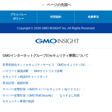
ページの先頭へ
プライバシー
利用規約
免責事項
ポリシー
Copyright © 2026 GMO INSIGHT Inc. All Rights Reserved.
GMOインターネットグループのセキュリティ事業について
世界初総合ネットセキュリティサービス「GMOセキュリティ24」
パスワード漏洩診断
Webサイトリスク診断
セキュリティ相談AIチャットボット
実在証明・盗聴対策
サイバー攻撃対策（GMOサイバーセキュリティ byイエラエ）
サイバー攻撃対策（GMO Flatt Security）
なりすまし対策
セキュリティ事業の軌跡