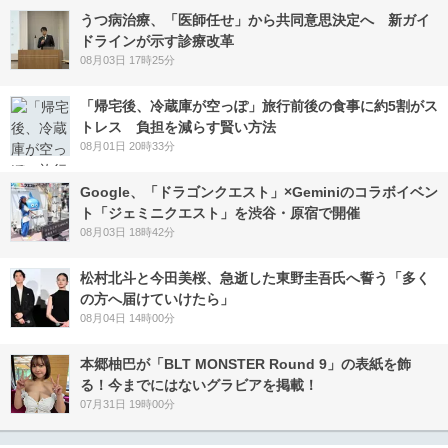
うつ病治療、「医師任せ」から共同意思決定へ 新ガイ
ドラインが示す診療改革
08月03日 17時25分
「帰宅後、冷蔵庫が空っぽ」旅行前後の食事に約5割がス
トレス 負担を減らす賢い方法
08月01日 20時33分
Google、「ドラゴンクエスト」×Geminiのコラボイベン
ト「ジェミニクエスト」を渋谷・原宿で開催
08月03日 18時42分
松村北斗と今田美桜、急逝した東野圭吾氏へ誓う「多く
の方へ届けていけたら」
08月04日 14時00分
本郷柚巴が「BLT MONSTER Round 9」の表紙を飾
る！今までにはないグラビアを掲載！
07月31日 19時00分