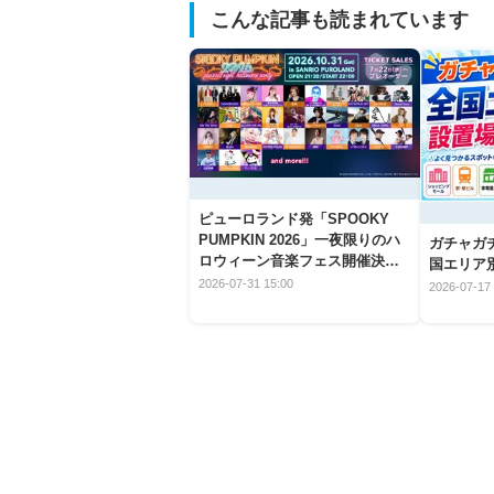
こんな記事も読まれています
ピューロランド発「SPOOKY
PUMPKIN 2026」一夜限りのハ
ガチャガ
ロウィーン音楽フェス開催決
国エリア別
定！
2026-07-31 15:00
2026-07-17 