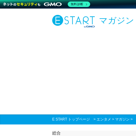
無料診断
マガジン
E START トップページ
>
エンタメ
>
マガジン
総合