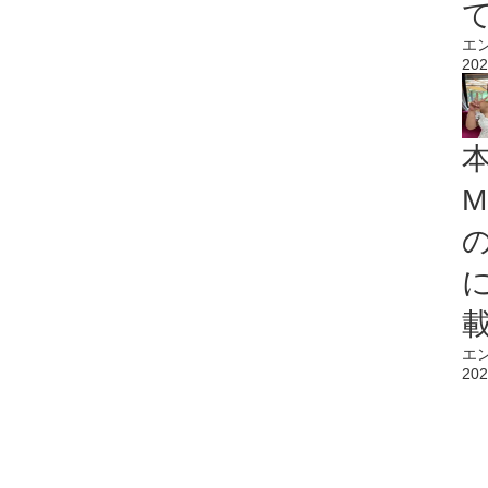
エ
202
M
エ
202