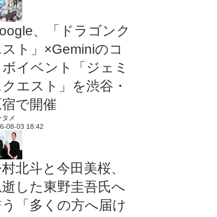
oogle、「ドラゴンク
スト」×Geminiのコ
ラボイベント「ジェミ
ニクエスト」を渋谷・
原宿で開催
ンタメ
6-08-03 18:42
松村北斗と今田美桜、
急逝した東野圭吾氏へ
誓う「多くの方へ届け