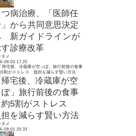
うつ病治療、「医師任
せ」から共同意思決定
へ 新ガイドラインが
示す診療改革
ンタメ
6-08-03 17:25
「帰宅後、冷蔵庫が空
っぽ」旅行前後の食事
に約5割がストレス
負担を減らす賢い方法
ンタメ
6-08-01 20:33