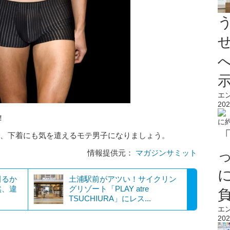
エ
202
！
で、下着にも気を遣えるモテ男子になりましょう。
情報提供元：
マガジンサミット
田るか
土浦駅前がアツい！サイクリン
然、違
グリゾート「PLAY atre
TSUCHIURA」にレス...
エ
202