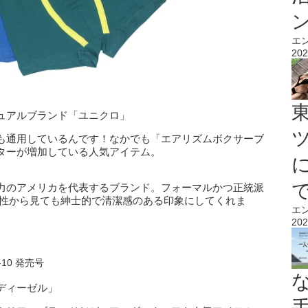
エ
202
ュアルブランド「ユニクロ」
も通用しているんです！
なかでも「エアリズムボクサーブ
ターが増加している人気アイテム。
力のアメリカを代表するブランド。
フォーマルかつ正統派
女性から見ても紳士的で清潔感のある印象にしてくれま
エ
202
-10 発売号
ディーゼル」