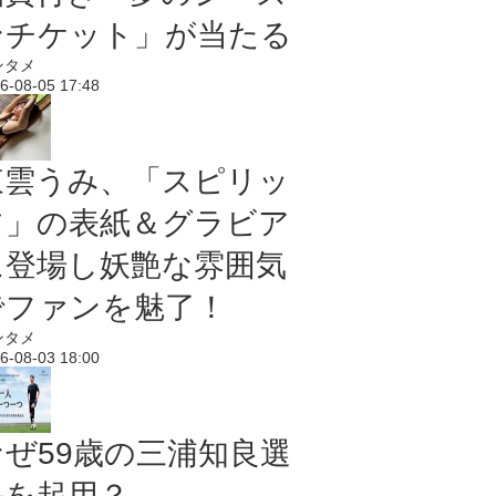
ンチケット」が当たる
ンタメ
6-08-05 17:48
東雲うみ、「スピリッ
ツ」の表紙＆グラビア
に登場し妖艶な雰囲気
でファンを魅了！
ンタメ
6-08-03 18:00
なぜ59歳の三浦知良選
手を起用？