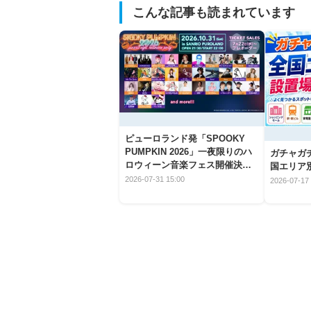
こんな記事も読まれています
ピューロランド発「SPOOKY
PUMPKIN 2026」一夜限りのハ
ガチャガ
ロウィーン音楽フェス開催決
国エリア別
定！
2026-07-31 15:00
2026-07-17 