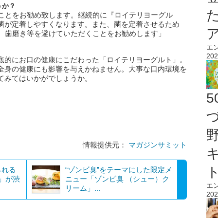
うか？
くことをお勧め致します。継続的に『ロイテリヨーグル
菌が定着しやすくなります。また、菌を定着させるため
は、歯磨き等を避けていただくことをお勧めします」
エ
202
底的にお口の健康にこだわった「ロイテリヨーグルト」。
全身の健康にも影響を与えかねません。大事な口内環境を
てみてはいかがでしょうか。
情報提供元：
マガジンサミット
られる
“ゾンビ臭”をテーマにした限定メ
）」が渋
ニュー「ゾンビ臭 （シュー）ク
エ
リーム」...
202