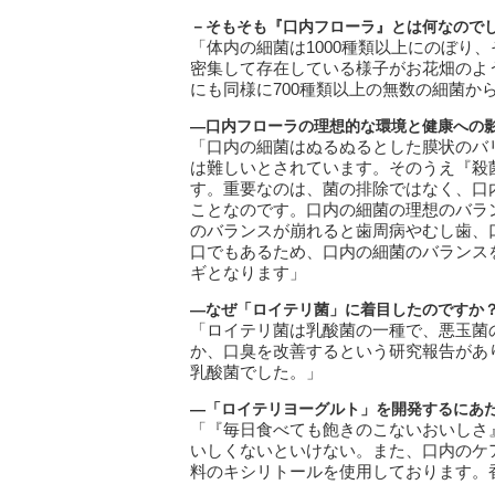
－そもそも『口内フローラ』とは何なので
「体内の細菌は1000種類以上にのぼり
密集して存在している様子がお花畑のよ
にも同様に700種類以上の無数の細菌か
―口内フローラの理想的な環境と健康への
「口内の細菌はぬるぬるとした膜状のバ
は難しいとされています。そのうえ『殺
す。重要なのは、菌の排除ではなく、口
ことなのです。口内の細菌の理想のバラ
のバランスが崩れると歯周病やむし歯、
口でもあるため、口内の細菌のバランス
ギとなります」
―なぜ「ロイテリ菌」に着目したのですか
「ロイテリ菌は乳酸菌の一種で、悪玉菌
か、口臭を改善するという研究報告があ
乳酸菌でした。」
―「ロイテリヨーグルト」を開発するにあ
「『毎日食べても飽きのこないおいしさ
いしくないといけない。また、口内のケ
料のキシリトールを使用しております。