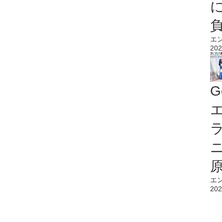
エ
202
G
エ
エ
202