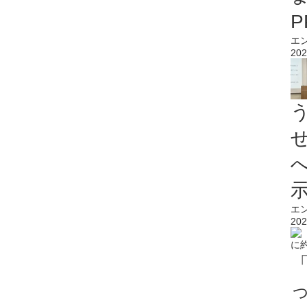
エ
202
エ
202