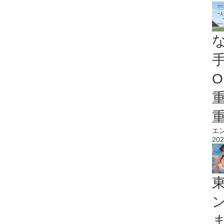
O
エ
202