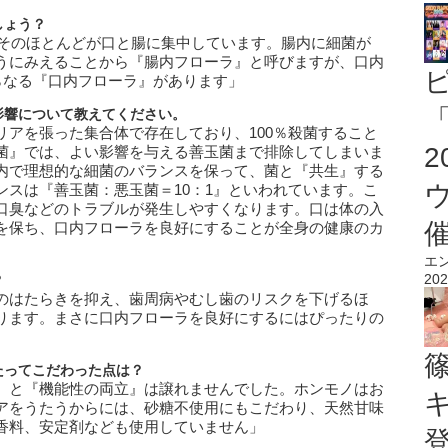
しょう？
、そのほとんどが口と腸に集中しています。腸内に細菌が
うにみえることから『腸内フローラ』と呼びますが、口内
らなる『口内フローラ』があります」
「
影響について教えてください。
リアを張った集合体で存在しており、100％殺菌すること
菌』では、よい影響を与える善玉菌まで排除してしまいま
内で理想的な細菌のバランスを保って、菌と『共生』する
ンスは『善玉菌：悪玉菌＝10：1』といわれています。こ
口臭などのトラブルが発生しやすくなります。口は体の入
を保ち、口内フローラを良好にすることが全身の健康のカ
エ
202
？
のはたらきを抑え、歯周病やむし歯のリスクを下げるほ
ります。まさに口内フローラを良好にするにはぴったりの
たってこだわった点は？
』と『機能性の両立』は譲れませんでした。ホンモノはお
アをうたうからには、砂糖不使用にもこだわり、天然甘味
香料、安定剤なども使用していません」