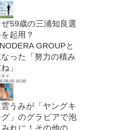
なぜ59歳の三浦知良選
手を起用？
NODERA GROUPと
重なった「努力の積み
重ね」
ンタメ
6-08-05 16:00
東雲うみが「ヤングキ
ング」のグラビアで泡
まみれに！その他の