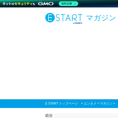
無料診断
マガジン
E START トップページ
>
エンタメ
>
マガジン
総合