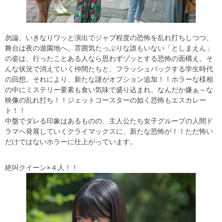
勿論、いきなりワッと演出でジャブ程度の恐怖を乱れ打ちしつつ、
舞台は夜の遊園地へ。雰囲気たっぷりな誰もいない「としまえん」
の姿は、行ったことある人なら思わずゾッとする恐怖の面構え。そ
んな状況で消えていく仲間たちと、フラッシュバックする学生時代
の回想。それにより、新たな謎がオプション追加！！ホラーな様相
の中にミステリー要素も食い気味で盛り込まれ、なんだか嫌ぁ～な
映像の乱れ打ち！！ジェットコースターの如く恐怖もエスカレー
ト！！
中盤でダレる印象はあるものの、主人公たち女子グループの人間ド
ラマへ発展していくクライマックスに、新たな恐怖が！！ただ怖い
だけではないホラーに仕上がっています。
絶叫クイーン×４人！！