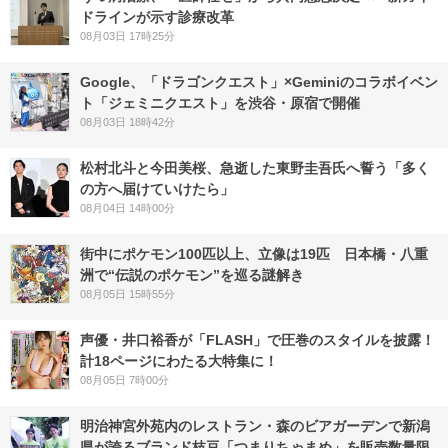
ドラインが示す診療改革
08月03日 17時25分
Google、「ドラゴンクエスト」×Geminiのコラボイベン
ト「ジェミニクエスト」を渋谷・原宿で開催
08月03日 18時42分
松村北斗と今田美桜、急逝した東野圭吾氏へ誓う「多く
の方へ届けていけたら」
08月04日 14時00分
街中にポケモン100匹以上、立像は19匹 日本橋・八重
洲で“伝説のポケモン”を巡る謎解き
08月05日 15時55分
声優・井口裕香が「FLASH」で圧巻のスタイルを披露！
計18ページにわたる大特集に！
08月05日 7時00分
明治神宮外苑内のレストラン・森のビアガーデンで新潟
県が誇るブランド枝豆「つまりちゃまめ」を販売数量限