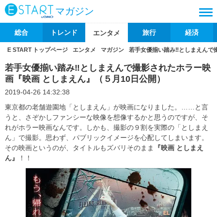
マガジン
総合
トレンド
旅行
経済
エンタメ
E START トップページ
エンタメ
マガジン
若手女優揃い踏み‼としまえんで
若手女優揃い踏み‼としまえんで撮影されたホラー映
画『映画 としまえん』（５月10日公開）
2019-04-26 14:32:38
東京都の老舗遊園地「としまえん」が映画になりました。……と言
うと、さぞかしファンシーな映像を想像するかと思うのですが、そ
れがホラー映画なんです。しかも、撮影の９割を実際の「としまえ
ん」で撮影。思わず、パブリックイメージを心配してしまいます。
その映画というのが、タイトルもズバリそのまま
『映画 としまえ
ん』
！！