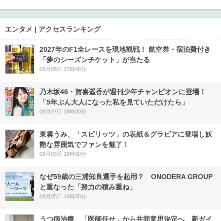
エンタメ | アクセスランキング
2027年のF1全レースを現地観戦！ 航空券・宿泊費付き
「夢のシーズンチケット」が当たる
08月05日 17時48分
乃木坂46・賀喜遥香が週刊少年チャンピオンに登場！
「5年ぶん大人になった私を見ていただけたら」
08月07日 18時00分
東雲うみ、「スピリッツ」の表紙＆グラビアに登場し妖
艶な雰囲気でファンを魅了！
08月03日 18時00分
なぜ59歳の三浦知良選手を起用？ ONODERA GROUP
と重なった「努力の積み重ね」
08月05日 16時00分
うつ病治療、「医師任せ」から共同意思決定へ 新ガイ