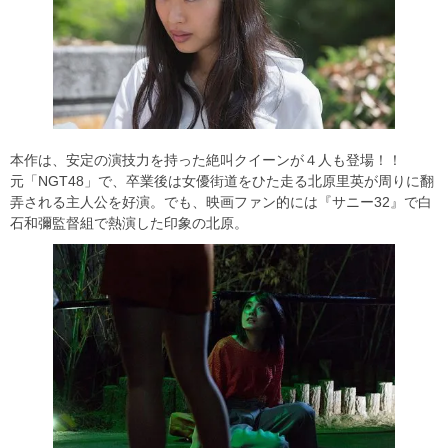
本作は、安定の演技力を持った絶叫クイーンが４人も登場！！
元「NGT48」で、卒業後は女優街道をひた走る北原里英が周りに翻
弄される主人公を好演。でも、映画ファン的には『サニー32』で白
石和彌監督組で熱演した印象の北原。