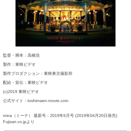
監督・脚本：高橋浩
製作：東映ビデオ
製作プロダクション：東映東京撮影所
配給・宣伝：東映ビデオ
(c)2019 東映ビデオ
公式サイト：toshimaen-movie.com
mina（ミーナ） 最新号：2019年6月号 (2019年04月20日発売)
Fujisan.co.jpより