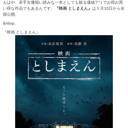
もはや、若手女優揃い踏みな一本としても観る価値アリでお得お買
い得な作品でもあるんです。
『映画 としまえん』
は５月10日から全
国公開。
&nbsp;
『映画 としまえん』