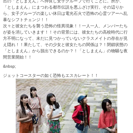
出の「としまえん」へ仲良し女子グループで行くことに。所が、
「としまえん」にまつわる都市伝説を悪ふざけ実行。その辺りか
ら、女子グループの楽しい休日は電光石火で恐怖の心霊ツアーへ乱
暴なシフトチェンジ！！
次々と彼女たちを襲う恐怖の怪異現象！！一人一人、メンバーたち
が姿を消していきます！！その背景には、彼女たちの高校時代に行
方不明になって、未だに見つかっていないクラスメイトの存在が見
え隠れ！！果たして、その少女と彼女たちの関係は？！閉鎖状態の
「としまえん」から脱出できるのか？！「としまえん」の物騒な夜
間営業開始！！
&nbsp;
ジェットコースターの如く恐怖もエスカレート！！