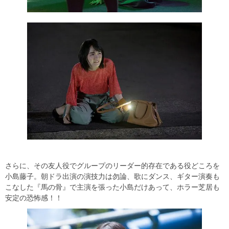
さらに、その友人役でグループのリーダー的存在である役どころを
小島藤子。朝ドラ出演の演技力は勿論、歌にダンス、ギター演奏も
こなした『馬の骨』で主演を張った小島だけあって、ホラー芝居も
安定の恐怖感！！