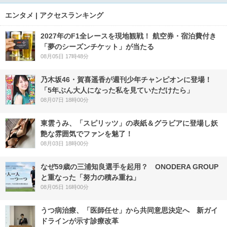
エンタメ | アクセスランキング
2027年のF1全レースを現地観戦！ 航空券・宿泊費付き
「夢のシーズンチケット」が当たる
08月05日 17時48分
乃木坂46・賀喜遥香が週刊少年チャンピオンに登場！
「5年ぶん大人になった私を見ていただけたら」
08月07日 18時00分
東雲うみ、「スピリッツ」の表紙＆グラビアに登場し妖
艶な雰囲気でファンを魅了！
08月03日 18時00分
なぜ59歳の三浦知良選手を起用？ ONODERA GROUP
と重なった「努力の積み重ね」
08月05日 16時00分
うつ病治療、「医師任せ」から共同意思決定へ 新ガイ
ドラインが示す診療改革