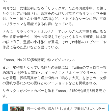
マ。
同号では、女性誌初となる「リラックマ、ただ今お散歩中」と題し
たグラビアが掲載され、東京をのんびりお散歩するリラックマを撮
影。ケーキ屋さんや街角の花壇など、さまざまなシーンに佇む可愛
いリラックマを堪能できる内容になっている。
さらに「リラックマとカオルさん」でカオルさんの声優を務める女
優の多部未華子や、同作の音楽を手がけたくるりの岸田繁、脚本家
の荻上直子、監督の小林雅仁が登場。それぞれ制作のエピソードや
作品に込めた思いなどを語っている。
『anan』No.2150(5/8発売）Ⓒマガジンハウス
また、猫特集となっている同号の表紙には、Twitterのフォロワー数
約28万人を誇る人気猫・ホイちゃんこと「ホイップクリーム」ちゃ
んが登場。投稿写真から選ぶ恒例の「猫さま大賞」をはじめ、女優
の夏帆や葵わかなの愛猫とのツーショットなども掲載される。
リラックマがバックカバーを飾る『anan』2150号は5月8日発売で
す。
若手女優揃い踏み‼としまえんで撮影されたホラー