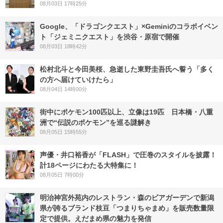
08月03日 17時25分
Google、「ドラゴンクエスト」×Geminiのコラボイベン
ト「ジェミニクエスト」を渋谷・原宿で開催
08月03日 18時42分
松村北斗と今田美桜、急逝した東野圭吾氏へ誓う「多く
の方へ届けていけたら」
08月04日 14時00分
街中にポケモン100匹以上、立像は19匹 日本橋・八重
洲で“伝説のポケモン”を巡る謎解き
08月05日 15時55分
声優・井口裕香が「FLASH」で圧巻のスタイルを披露！
計18ページにわたる大特集に！
08月05日 7時00分
明治神宮外苑内のレストラン・森のビアガーデンで新潟
県が誇るブランド枝豆「つまりちゃまめ」を販売数量限
定で提供。えだまめ県の魅力を発信