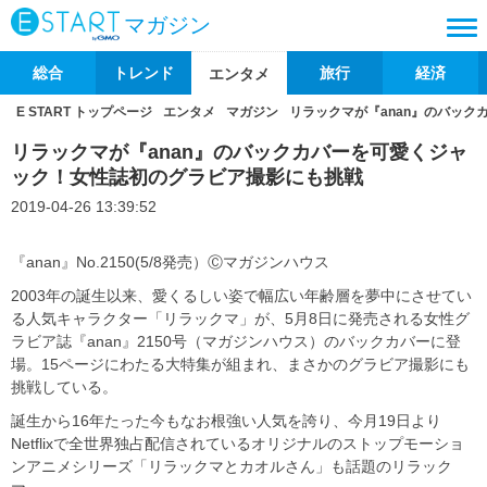
マガジン
総合
トレンド
旅行
経済
エンタメ
E START トップページ
エンタメ
マガジン
リラックマが『anan』のバッ
リラックマが『anan』のバックカバーを可愛くジャ
ック！女性誌初のグラビア撮影にも挑戦
2019-04-26 13:39:52
『anan』No.2150(5/8発売）Ⓒマガジンハウス
2003年の誕生以来、愛くるしい姿で幅広い年齢層を夢中にさせてい
る人気キャラクター「リラックマ」が、5月8日に発売される女性グ
ラビア誌『anan』2150号（マガジンハウス）のバックカバーに登
場。15ページにわたる大特集が組まれ、まさかのグラビア撮影にも
挑戦している。
誕生から16年たった今もなお根強い人気を誇り、今月19日より
Netflixで全世界独占配信されているオリジナルのストップモーショ
ンアニメシリーズ「リラックマとカオルさん」も話題のリラック