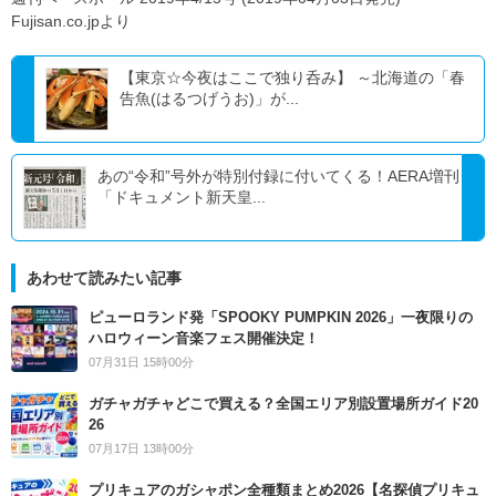
Fujisan.co.jpより
【東京☆今夜はここで独り呑み】 ～北海道の「春
告魚(はるつげうお)」が...
あの“令和”号外が特別付録に付いてくる！AERA増刊
「ドキュメント新天皇...
あわせて読みたい記事
ピューロランド発「SPOOKY PUMPKIN 2026」一夜限りの
ハロウィーン音楽フェス開催決定！
07月31日 15時00分
ガチャガチャどこで買える？全国エリア別設置場所ガイド20
26
07月17日 13時00分
プリキュアのガシャポン全種類まとめ2026【名探偵プリキュ