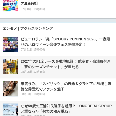
ア最新9選】
07月16日 13時00分
エンタメ | アクセスランキング
ピューロランド発「SPOOKY PUMPKIN 2026」一夜限
りのハロウィーン音楽フェス開催決定！
07月31日 15時00分
2027年のF1全レースを現地観戦！ 航空券・宿泊費付き
「夢のシーズンチケット」が当たる
08月05日 17時48分
東雲うみ、「スピリッツ」の表紙＆グラビアに登場し妖
艶な雰囲気でファンを魅了！
08月03日 18時00分
なぜ59歳の三浦知良選手を起用？ ONODERA GROUP
と重なった「努力の積み重ね」