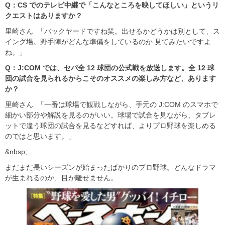
Q
：CS
でのテレビ中継で「こんなところを映してほしい」というリ
クエストはありますか？
里崎さん 「バックヤードですね笑。出せるかどうかは別として、ス
イング場。野手陣がどんな準備をしているのか 見てみたいですよ
ね。」
Q
：J:COM
では、セパ全 12
球団の公式戦を放送します。全 12
球
団の試合を見られるからこそのオススメの楽しみ方など、あります
か？
里崎さん 「一番は球場で観戦しながら、手元の J:COM のスマホで
細かい部分や解説を見るのがいい。球場で試合を見ながら、タブレ
ットで違う球団の試合を見るなどすれば、よりプロ野球を楽しめる
のではと思います。」
&nbsp;
まだまだ長いシーズンが始まったばかりのプロ野球。どんなドラマ
が生まれるのか、目が離せません。