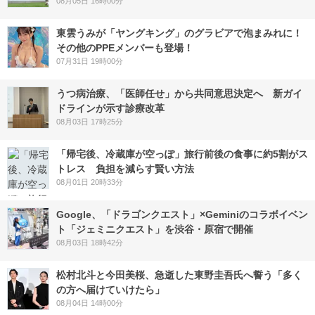
08月05日 16時00分
東雲うみが「ヤングキング」のグラビアで泡まみれに！
その他のPPEメンバーも登場！
07月31日 19時00分
うつ病治療、「医師任せ」から共同意思決定へ 新ガイ
ドラインが示す診療改革
08月03日 17時25分
「帰宅後、冷蔵庫が空っぽ」旅行前後の食事に約5割がス
トレス 負担を減らす賢い方法
08月01日 20時33分
Google、「ドラゴンクエスト」×Geminiのコラボイベン
ト「ジェミニクエスト」を渋谷・原宿で開催
08月03日 18時42分
松村北斗と今田美桜、急逝した東野圭吾氏へ誓う「多く
の方へ届けていけたら」
08月04日 14時00分