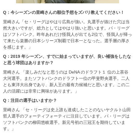
Q
：今シーズンの里崎さんの順位予想をズバリ教えてください！
里崎さん「セ・リーグはやはり広島が強い。丸選手が抜けた穴は当
然大きいですが、総力としてはやはり強いと思います。パ・リーグ
はソフトバンク。昨年あれだけ怪我人が出ても2位で、怪我人が帰っ
て来たら楽勝の日本シリーズ制覇で日本一となった。選手層の厚さ
を感じます。」
Q
：2019
年シーズン、すでに始まっていますが、良い補強をしたな
と思う球団はありますか？
里崎さん 「楽しみだなと思うのは DeNA のドラフト１ 位の上茶谷
大河選手。またソフトバンクのドラフト一位の甲斐野央選手。二人
とも東洋大出身であり、新人王の最有力候補だと思います。この二
人の活躍には非常に興味があります。」
Q
：注目の選手はいますか？
里崎さん 「セ・リーグは史上誰も達成したことのないヤクルト山田
哲人選手のフォーティフォーティに注目しています。パ・リーグは
ソフトバンクの柳田悠岐選手。新元号初の三冠王を期待していま
す。」