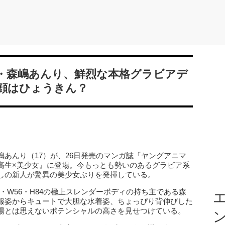
・森嶋あんり、鮮烈な本格グラビアデ
顔はひょうきん？
あんり（17）が、26日発売のマンガ誌「ヤングアニマ
高生×美少女』に登場。今もっとも勢いのあるグラビア系
しの新人が驚異の美少女ぶりを発揮している。
0・W56・H84の極上スレンダーボディの持ち主である森
エ
服姿からキュートで大胆な水着姿、ちょっぴり背伸びした
場とは思えないポテンシャルの高さを見せつけている。