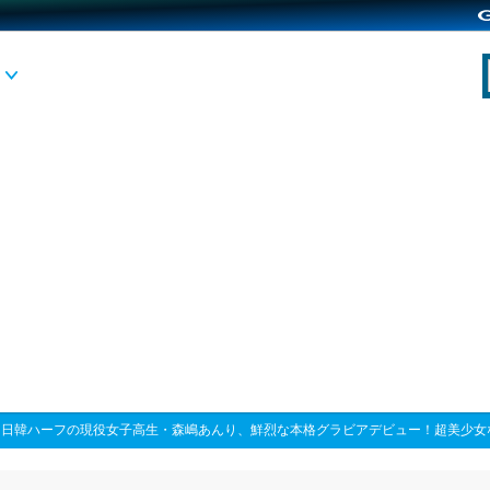
>
日韓ハーフの現役女子高生・森嶋あんり、鮮烈な本格グラビアデビュー！超美少女