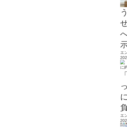
エ
202
エ
202