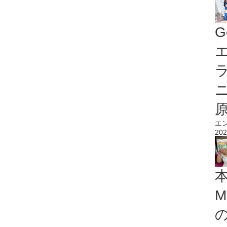
G
エ
エ
202
M