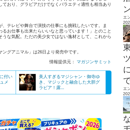
しており、グラビアだけでなくバラエティ適性も相当あり
エ
202
が、テレビや舞台で演技の仕事にも挑戦したいです。ま
わるお仕事も出来たらいいなと思っています！」とのこと
そうな気配。ただの美少女ではない逸材として、これから
ヤングアニマル」は26日より発売中です。
情報提供元：
マガジンサミット
録に付い
美人すぎるマジシャン・御寺ゆ
キュメ
き、マジックと融合した大胆グ
ラビア！露...
エ
202