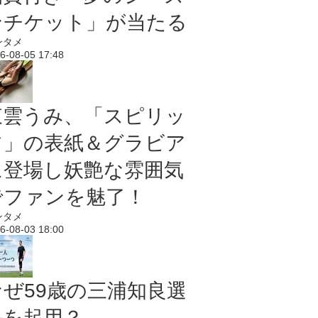
ンチケット」が当たる
ンタメ
6-08-05 17:48
東雲うみ、「スピリッ
ツ」の表紙＆グラビア
に登場し妖艶な雰囲気
でファンを魅了！
ンタメ
6-08-03 18:00
なぜ59歳の三浦知良選
手を起用？