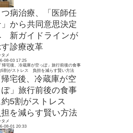
うつ病治療、「医師任
せ」から共同意思決定
へ 新ガイドラインが
示す診療改革
ンタメ
6-08-03 17:25
「帰宅後、冷蔵庫が空
っぽ」旅行前後の食事
に約5割がストレス
負担を減らす賢い方法
ンタメ
6-08-01 20:33