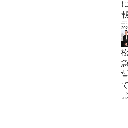
エ
202
エ
202