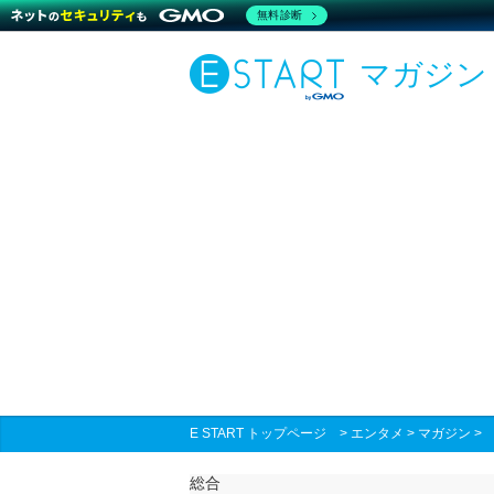
無料診断
マガジン
E START トップページ
>
エンタメ
>
マガジン
総合