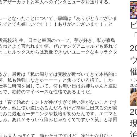
るアザーカットと本人へのインタビューをお送りする。
ューとなったことについて、森嶋は「ありがとうございま
んでとても嬉しいです！！！ありがとございます！」と
「
役高校3年生、日本と韓国のハーフ、芋が好き、私が森島
るねとよく言われます笑、ぜひヤングアニマルでも盛れて
としたルックスからは想像できないユニークなキャラクタ
るが、最近は「私の周りでは受験が近づいてきて本格的に
笑。私も勉強しなきゃーーー」と焦っている様子。しか
エ
202
仕事に時間を回していて、何も無い日はお姉ちゃんと運動
とで、独特のマイペースな性格であるようだ。
は「育て始めたミントが伸びすぎて使い道がないことです
のか…他に使い道はあるんだろうけど簡単に出来るのが摘
2
なみに最近ガーデニングや栽培を初めたんです。エゴマと
しみ。あれ？そういう悩みじゃなくてですか？笑」と珍回
た目も大人っぽくて、静かそうですけど、実はかなりひょ