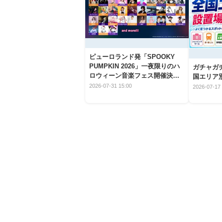
ピューロランド発「SPOOKY
PUMPKIN 2026」一夜限りのハ
ガチャガ
ロウィーン音楽フェス開催決
国エリア別
定！
2026-07-31 15:00
2026-07-17 