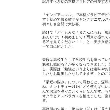
記念すべき初の本格グラビアの可愛すぎ
「ヤングアニマル」で本格グラビアデビ
す！初めて載る雑誌がヤングアニマルさ
初々しさ全開で大歓喜。
続けて「どうもみなさまこんにちわ、現
あんりです！初めまして！写真が盛れて
る私を見てください！！」と、美少女然
ーで自己紹介した。
普段は高校生として学校生活を送ってい
勉強し始める子が多くなってきました、
し、実際は「勉強というよりは趣味やお
したりお散歩したりしてます笑」とのこ
「最近の悩み」について尋ねると、森嶋
ね。ミントティー以外にどう使えばいい
んでお湯を注ぐことくらいなんです。ち
オクラとアスパラガスを植えました。楽
答。
事務所の先輩・川崎あや（28）は「見