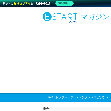
無料診断
マガジン
E START トップページ
>
エンタメ
>
マガジン
総合