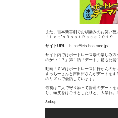
また、吉本新喜劇でお馴染みのお笑い芸
「Ｌｅｔ’ｓＢｏａｔＲａｃｅ２０１９
サイトURL
https://lets-boatrace.jp/
サイト内ではボートレース場の楽しみ方
のかい！？」第１話「デート」篇も公開
動画「ＧＷはボートレースに行かんのか
すっちーさんと吉田裕さんがデートをす
のリズムで会話しています。
最初は二人で寄り添って普通のデートを
り、頭皮をはごうとしたりと、大暴れ。
&nbsp;