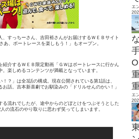
エ
202
人、すっちーさん、吉田裕さんがお届けするＷＥＢサイト
 さあ、ボートレースを楽しもう！」もオープン。
O
を紹介するＷＥＢ限定動画「ＧＷはボートレースに行かん
中。楽しめるコンテンツが満載となっています。
い！？」は全3話の構成。現在公開されている第1話は、
るお話。吉本新喜劇でお馴染みの「ドリルせんのかい！」
エ
202
する流れでしたが、途中からのどぼとけをつぶそうとした
2人の流石のやり取りに思わず笑ってしまいます。