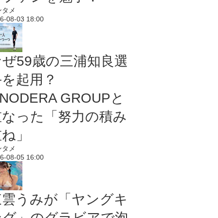
ンタメ
6-08-03 18:00
なぜ59歳の三浦知良選
手を起用？
NODERA GROUPと
重なった「努力の積み
重ね」
ンタメ
6-08-05 16:00
東雲うみが「ヤングキ
ング」のグラビアで泡