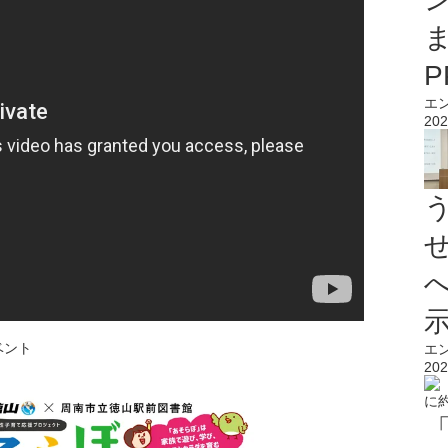
エ
202
ベント
エ
202