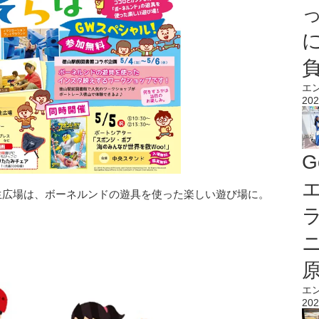
エ
202
G
エ
芝生広場は、ボーネルンドの遊具を使った楽しい遊び場に。
エ
202