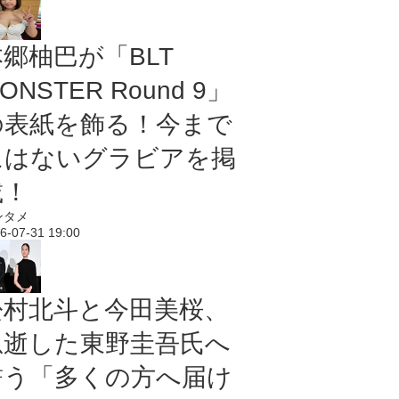
本郷柚巴が「BLT
ONSTER Round 9」
の表紙を飾る！今まで
にはないグラビアを掲
載！
ンタメ
6-07-31 19:00
松村北斗と今田美桜、
急逝した東野圭吾氏へ
誓う「多くの方へ届け