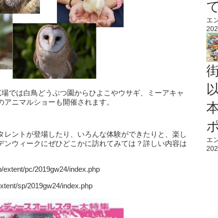
エ
202
生広場では白鳥どうぶつ園からひよこやウサギ、ミーアキャ
のアニマルショーも開催されます。
タレントが登場したり、いろんな体験ができたりと、楽し
エ
デンウィークにぜひどこかに訪れてみては？詳しい内容は
202
/extent/pc/2019gw24/index.php
xtent/sp/2019gw24/index.php