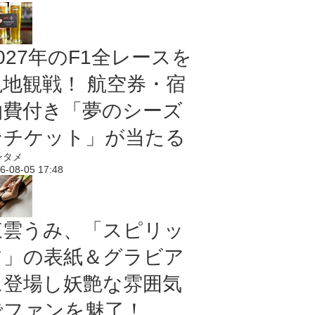
027年のF1全レースを
現地観戦！ 航空券・宿
泊費付き「夢のシーズ
ンチケット」が当たる
ンタメ
6-08-05 17:48
東雲うみ、「スピリッ
ツ」の表紙＆グラビア
に登場し妖艶な雰囲気
でファンを魅了！