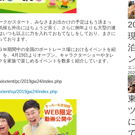
ィークがスタート。みなさまお出かけの予定はもう決まっ
2
気候も外出にはちょうど良く、さらに例年よりも大型の連
はいつも以上に力を入れておもてなしをしており、まさに
っております。
ＧＷ期間中の全国のボートレース場におけるイベントを紹
」を、4月19日よりオープン。キャラクターショーやタレ
クを家族で楽しめるイベントを数多く紹介しています。
エ
202
/extent/pc/2019gw24/index.php
/extent/sp/2019gw24/index.php