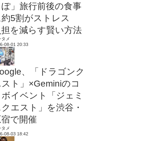
っぽ」旅行前後の食事
に約5割がストレス
負担を減らす賢い方法
ンタメ
6-08-01 20:33
oogle、「ドラゴンク
スト」×Geminiのコ
ラボイベント「ジェミ
ニクエスト」を渋谷・
原宿で開催
ンタメ
6-08-03 18:42