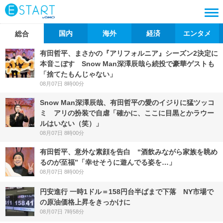
国内
海外
経済
エンタメ
総合
有田哲平、まさかの『アリフォルニア』シーズン2決定に
本音こぼす Snow Man深澤辰哉ら続投で豪華ゲストも
「捨てたもんじゃない」
08月07日 8時00分
Snow Man深澤辰哉、有田哲平の愛のイジりに猛ツッコ
ミ アリの扮装で自虐「確かに、ここに目黒とかラウー
ルはいない（笑）」
08月07日 8時00分
有田哲平、意外な素顔を告白 “酒飲みながら家族を眺め
るのが至福”「幸せそうに遊んでる姿を…」
08月07日 8時00分
円安進行 一時1ドル＝158円台半ばまで下落 NY市場で
の原油価格上昇をきっかけに
08月07日 7時58分