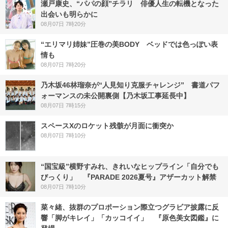
瀬戸康史、“パパの顔”チラリ 俳優人生の転機となった
出会いも明らかに
08月07日 7時20分
“エリマリ姉妹”圧巻の美BODY ベッドでは色っぽい表
情も
08月07日 7時20分
乃木坂46林瑠奈が“人見知り克服チャレンジ” 書道パフ
ォーマンスの未公開裏側【乃木坂工事延長中】
08月07日 7時15分
スペースXのロケット残骸が月面に衝突か
08月07日 7時10分
“国宝級”横野すみれ、きれいなヒップライン「自分でも
びっくり」 『PARADE 2026夏号』アザーカット解禁
08月07日 7時10分
菜々緒、抜群のプロポーション際立つグラビア披露に反
響「脚がキレイ」「カッコイイ」 『原色美女図鑑』に