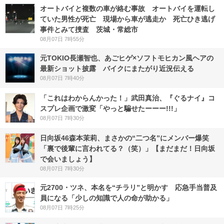
オートバイと複数の車が絡む事故 オートバイを運転し
ていた男性が死亡 現場から車が逃走か 死亡ひき逃げ
事件とみて捜査 茨城・常総市
08月07日 7時55分
元TOKIO長瀬智也、あごヒゲ×ソフトモヒカン風ヘアの
最新ショット披露 バイクにまたがり近況伝える
08月07日 7時40分
「これはわからんかった！」武田真治、『ぐるナイ』コ
スプレ企画で激変「やっと騙せたーーー!!!」
08月07日 7時30分
日向坂46森本茉莉、まさかの“二つ名”にメンバー爆笑
「裏で後輩に言われてる？（笑）」【まだまだ！日向坂
で会いましょう】
08月07日 7時30分
元2700・ツネ、本名を“チラリ”と明かす 応急手当普及
員になる「少しの知識で人の命が助かる」
08月07日 7時25分