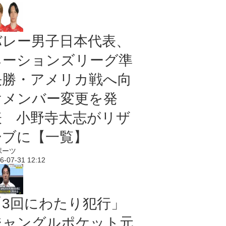
バレー男子日本代表、
ネーションズリーグ準
決勝・アメリカ戦へ向
けメンバー変更を発
表 小野寺太志がリザ
ーブに【一覧】
ポーツ
6-07-31 12:12
「3回にわたり犯行」
ジャングルポケット元