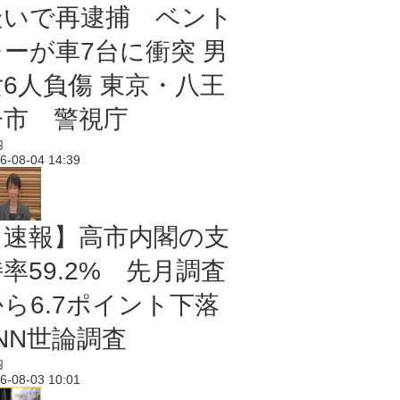
疑いで再逮捕 ベント
レーが車7台に衝突 男
女6人負傷 東京・八王
子市 警視庁
内
6-08-04 14:39
【速報】高市内閣の支
率59.2% 先月調査
から6.7ポイント下落
NN世論調査
内
6-08-03 10:01