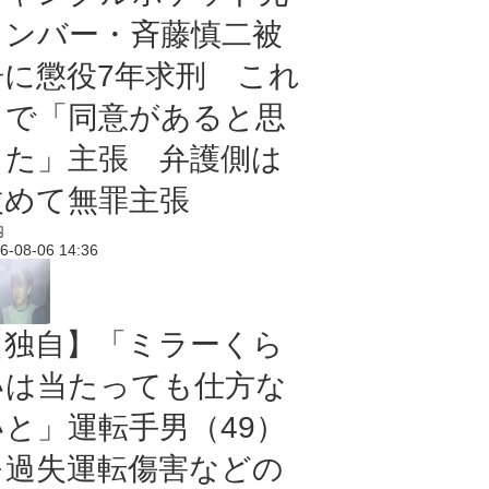
メンバー・斉藤慎二被
告に懲役7年求刑 これ
まで「同意があると思
った」主張 弁護側は
改めて無罪主張
内
6-08-06 14:36
【独自】「ミラーくら
いは当たっても仕方な
いと」運転手男（49）
を過失運転傷害などの