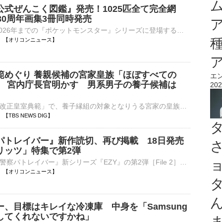
公式ぜんこく図鑑』発売！1025匹全て完全網
30周年画集3冊同時発売
1996年から2026年までの『ポケットモンスター』シリーズに登場する、1025匹のポケモンを掲載した書籍『ポケモン公式ぜんこく図鑑 1996-2026』が本日7日に発売された。また、『ポケットモンスター』30周年を記念し⋯
00:11 【オリコンニュース】
範めぐり 養親候補の宮家皇族「ほぼすべての
エ
」 宮内庁長官明かす 男系男子の養子候補は
202
」
宮内庁長官は「改正皇室典範」で、養子縁組の対象となりうる宮家の皇族方に対し、「ほぼすべての方々に説明を終えた」とコメントしました。改正皇室典範は、皇族数の確保に向け、▼女性皇族が結婚後も皇族の身分を保持…
03 【TBS NEWS DIG】
パトレイバー』新作読切、再び掲載 18日発売
リッツ」特集で第2弾
アニメ『機動警察パトレイバー』新シリーズ『EZY』の第2弾［File 2］が8月14日に劇場公開することを記念して、小学館のコミック誌「週刊スピリッツ」38号（8月17日発売）にて「パトレイバー特集」第2弾の開催が決⋯
00:00 【オリコンニュース】
、目標はキレイな冷凍庫 中身を「Samsung
してくれないですかね」