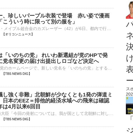
ー、珍しいパープル衣装で登場 赤い姿で漫画
「こういう時に限って別の服を」
お笑いコンビ・メイプル超合金のカズレーザー（42）が6日、都内で行われたSamsung Galaxy『Samsung Galaxy Z Fold8 Ultra Fold8 Flip8』発売記念イベントに参加した。 【写真】漫画の読みやすさを笑顔でアピール⋯
00:00 【オリコンニュース】
は「いのちの党」 れいわ新選組が党のHPで発
に党名変更の届け出提出しロゴなど決定へ
れいわ新選組は党のホームページで、新しい党名を「いのちの党」とすると発表しました。今後、総務省に党名変更の届け出を提出し、ロゴなどを決定していくということです。…
59 【TBS NEWS DIG】
ス
議し強く非難」北朝鮮が少なくとも1発の弾道ミ
202
 日本のEEZ＝排他的経済水域への飛来は確認
年は4月以来6回目
小泉進次郎 防衛大臣「今回の発射については、我が国として北朝鮮に対し、北京の大使館ルートを通じて厳重に抗議し強く非難した」防衛省は、北朝鮮がきょう夕方、少なくとも1発の弾道ミサイルを発射したと発表しまし…
49 【TBS NEWS DIG】