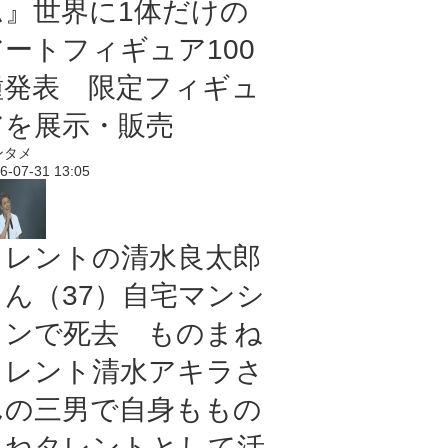
ム』世界に1体だけの
アートフィギュア100
種発表 限定フィギュ
アを展示・販売
ンタメ
6-07-31 13:05
タレントの清水良太郎
さん（37）自宅マンシ
ョンで死去 ものまね
タレント清水アキラさ
んの三男で自身ももの
まねタレントとして活