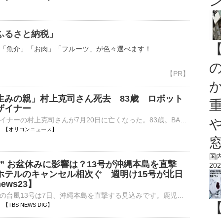
ふるさと納税」
「魚介」「お肉」「フルーツ」が色々選べます！
生みの親」村上克司さん死去 83歳 ロボット
ザイナー
玩具工業デザイナーの村上克司さんが7月20日に亡くなった。83歳。BANDAI SPIRITSの魂ネイションズ公式Xが6日に発表した。 【画像】村上克司さんがデザイン！宇宙刑事ギャバンなどロボ＆ヒーローの設定画 Xでは⋯
00:30 【オリコンニュース】
国
” お盆休みに影響は？13号が沖縄本島を直撃
202
ホテルのキャンセル相次ぐ 週明け15号が北日
ews23】
大型で強い勢力の台風13号は7日、沖縄本島を直撃する見込みです。鹿児島県奄美市では、横殴りの雨が降りました。早い人で、8日（土曜日）から最大9連休となる今年のお盆休み。その前日に沖縄本島に最接近する台風…
24 【TBS NEWS DIG】