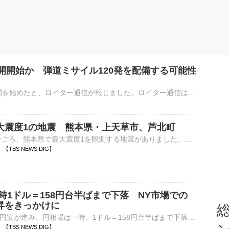
開開始か 弾道ミサイル120発を配備する可能性
北朝鮮のミサイル部隊がロシア西部への展開を始めたと、ロイター通信が報じました。ロイター通信は5日、ウクライナ国防省関係者の話として、北朝鮮のミサイル部隊がロシア西部への展開を始めたと報じました。部隊の規…
大震度1の地震 熊本県・上天草市、芦北町
7日午前0時54分ごろ、熊本県で最大震度1を観測する地震がありました。気象庁によりますと、震源地は熊本県天草・芦北地方で、震源の深さはおよそ10km、地震の規模を示すマグニチュードは2.8と推定されます…
57 【TBS NEWS DIG】
時1ドル＝158円台半ばまで下落 NY市場での
昇をきっかけに
総
外国為替市場で円安が進み、円相場は一時、1ドル＝158円台半ばまで下落しました。7日の外国為替市場では、円相場は日本時間の午後10時ごろまでは1ドル＝157円台後半で、比較的落ち着いた動きを見せていまし…
54 【TBS NEWS DIG】