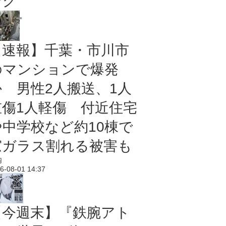
ング
【速報】千葉・市川市
のマンションで爆発
か 男性2人搬送、1人
重傷1人軽傷 付近住宅
や中学校など約10棟で
窓ガラス割れる被害も
内
6-08-01 14:37
【今週末】『鉄腕アト